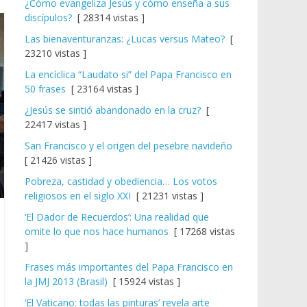
¿Cómo evangeliza Jesús y cómo enseña a sus
discípulos?
[ 28314 vistas ]
Las bienaventuranzas: ¿Lucas versus Mateo?
[
23210 vistas ]
La encíclica “Laudato si” del Papa Francisco en
50 frases
[ 23164 vistas ]
¿Jesús se sintió abandonado en la cruz?
[
22417 vistas ]
San Francisco y el origen del pesebre navideño
[ 21426 vistas ]
Pobreza, castidad y obediencia… Los votos
religiosos en el siglo XXI
[ 21231 vistas ]
‘El Dador de Recuerdos’: Una realidad que
omite lo que nos hace humanos
[ 17268 vistas
]
Frases más importantes del Papa Francisco en
la JMJ 2013 (Brasil)
[ 15924 vistas ]
‘El Vaticano: todas las pinturas’ revela arte