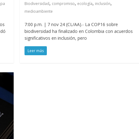
,
,
,
,
apa
Biodiversidad
compromiso
ecología
inclusión
medioambiente
ros
7:00 p.m. | 7 nov 24 (CL/AA).- La COP16 sobre
idó
biodiversidad ha finalizado en Colombia con acuerdos
significativos en inclusión, pero
Leer más