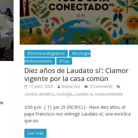
#Doctrina-Magisterio
#Ecología-
Medioambiente
#Top
Diez años de Laudato si’: Clamor
vigente por la casa común
11 junio, 2025
Buena Voz
0 Comments
,
,
,
cambio climático
ecología
Laudato si
medioambiente
3:00 p.m. | 11 jun 25 (NCR/CL).- Hace diez años, el
papa Francisco nos entregó Laudato si’, una encíclica
que no
Leer más