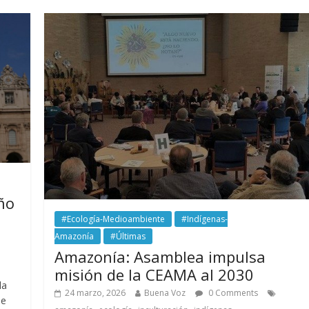
ño
#Ecología-Medioambiente
#Indígenas-
Amazonía
#Últimas
Amazonía: Asamblea impulsa
misión de la CEAMA al 2030
la
24 marzo, 2026
Buena Voz
0 Comments
de
,
,
,