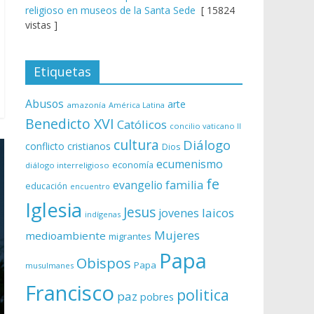
religioso en museos de la Santa Sede
[ 15824
vistas ]
Etiquetas
Abusos
arte
amazonía
América Latina
Benedicto XVI
Católicos
concilio vaticano II
cultura
Diálogo
conflicto
cristianos
Dios
ecumenismo
economía
diálogo interreligioso
fe
evangelio
familia
educación
encuentro
Iglesia
Jesus
laicos
jovenes
indígenas
Mujeres
medioambiente
migrantes
Papa
Obispos
Papa
musulmanes
Francisco
politica
paz
pobres