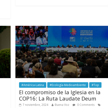
#América-Latina
#Ecología-Medioambiente
#Top
El compromiso de la Iglesia en la
COP16: La Ruta Laudate Deum
7 noviembre, 2024
Buena Voz
0 Comments