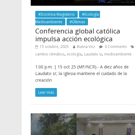
#Doctrina-Magisterio
#Ecología-
Medioambiente
#Últimas
Conferencia global católica
impulsa acción ecológica
15 octubre, 2025
Buena Voz
0 Comments
,
,
,
cambio climático
ecología
Laudato si
medioambiente
1:00 p.m. | 15 oct 25 (MF/NCR).- A diez años de
Laudato si’, la Iglesia mantiene el cuidado de la
creación
Leer más