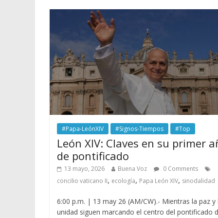
#Papa-LeónXIV
#Signos-Tiempos
#Top
León XIV: Claves en su primer a
de pontificado
13 mayo, 2026
Buena Voz
0 Comments
,
,
,
concilio vaticano II
ecología
Papa León XIV
sinodalidad
6:00 p.m. | 13 may 26 (AM/CW).- Mientras la paz y 
unidad siguen marcando el centro del pontificado 