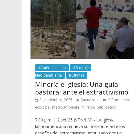
#América-Latina
#Ecología-
Medioambiente
#Últimas
Minería e Iglesia: Una guía
pastoral ante el extractivismo
2 septiembre, 2025
Buena Voz
0 Comments
,
,
,
ecología
medioambiente
Minería
publicación
7:00 p.m. | 2 set 25 (VTN/JIM).- La Iglesia
latinoamericana renueva su horizonte ante los
desafíos del extractivismo. Impulsado por un