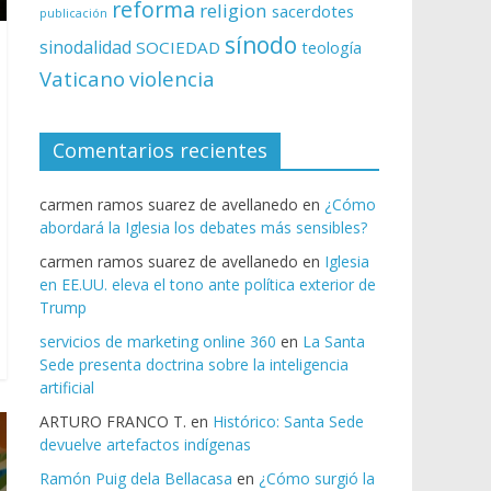
reforma
religion
sacerdotes
publicación
sínodo
sinodalidad
SOCIEDAD
teología
Vaticano
violencia
Comentarios recientes
carmen ramos suarez de avellanedo
en
¿Cómo
abordará la Iglesia los debates más sensibles?
carmen ramos suarez de avellanedo
en
Iglesia
en EE.UU. eleva el tono ante política exterior de
Trump
servicios de marketing online 360
en
La Santa
Sede presenta doctrina sobre la inteligencia
artificial
ARTURO FRANCO T.
en
Histórico: Santa Sede
devuelve artefactos indígenas
Ramón Puig dela Bellacasa
en
¿Cómo surgió la