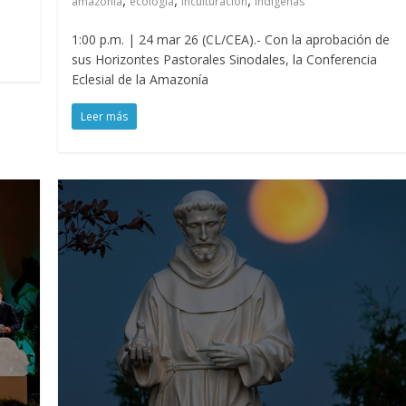
amazonía
ecología
inculturación
indígenas
1:00 p.m. | 24 mar 26 (CL/CEA).- Con la aprobación de
sus Horizontes Pastorales Sinodales, la Conferencia
Eclesial de la Amazonía
Leer más