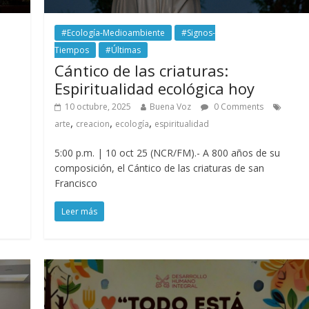
#Ecología-Medioambiente
#Signos-
Tiempos
#Últimas
Cántico de las criaturas:
Espiritualidad ecológica hoy
10 octubre, 2025
Buena Voz
0 Comments
,
,
,
arte
creacion
ecología
espiritualidad
5:00 p.m. | 10 oct 25 (NCR/FM).- A 800 años de su
composición, el Cántico de las criaturas de san
Francisco
Leer más