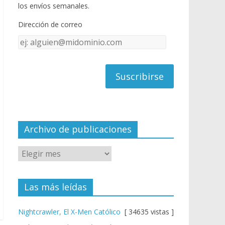
o
u
los envíos semanales.
o
b
Dirección de correo
k
e
Dirección
C
de
h
correo
a
n
n
el
Archivo de publicaciones
Las más leídas
Nightcrawler, El X-Men Católico
[ 34635 vistas ]