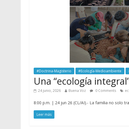
#Doctrina-Magisterio
#Ecología-Medioambiente
Una “ecología integral”
24 junio, 2026
Buena Voz
0 Comments
ec
8:00 p.m. | 24 jun 26 (CL/AI).- La familia no solo t
Leer más