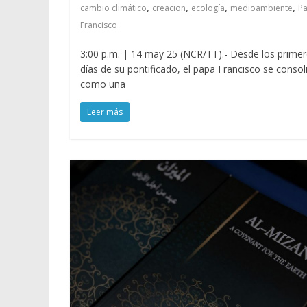
,
,
,
,
cambio climático
creacion
ecología
medioambiente
P
Francisco
3:00 p.m. | 14 may 25 (NCR/TT).- Desde los prime
días de su pontificado, el papa Francisco se consol
como una
Leer más