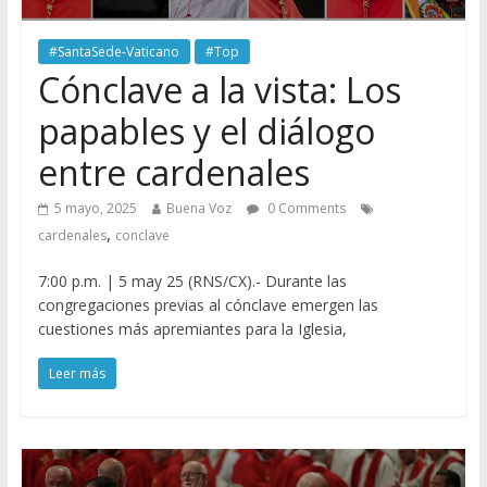
#SantaSede-Vaticano
#Top
Cónclave a la vista: Los
papables y el diálogo
entre cardenales
5 mayo, 2025
Buena Voz
0 Comments
,
cardenales
conclave
7:00 p.m. | 5 may 25 (RNS/CX).- Durante las
congregaciones previas al cónclave emergen las
cuestiones más apremiantes para la Iglesia,
Leer más