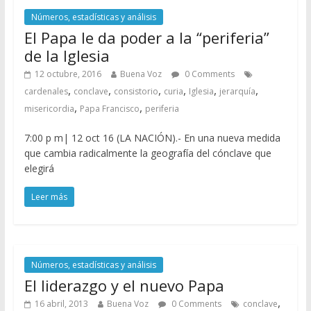
Números, estadísticas y análisis
El Papa le da poder a la “periferia”
de la Iglesia
12 octubre, 2016
Buena Voz
0 Comments
,
,
,
,
,
,
cardenales
conclave
consistorio
curia
Iglesia
jerarquía
,
,
misericordia
Papa Francisco
periferia
7:00 p m| 12 oct 16 (LA NACIÓN).- En una nueva medida
que cambia radicalmente la geografía del cónclave que
elegirá
Leer más
Números, estadísticas y análisis
El liderazgo y el nuevo Papa
,
16 abril, 2013
Buena Voz
0 Comments
conclave