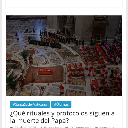
#SantaSede-Vaticano
#Últimas
¿Qué rituales y protocolos siguen a
la muerte del Papa?
,
23 abril, 2025
Buena Voz
0 Comments
conclave