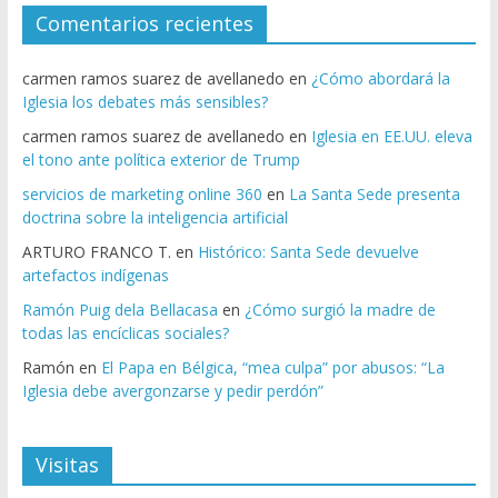
Comentarios recientes
carmen ramos suarez de avellanedo
en
¿Cómo abordará la
Iglesia los debates más sensibles?
carmen ramos suarez de avellanedo
en
Iglesia en EE.UU. eleva
el tono ante política exterior de Trump
servicios de marketing online 360
en
La Santa Sede presenta
doctrina sobre la inteligencia artificial
ARTURO FRANCO T.
en
Histórico: Santa Sede devuelve
artefactos indígenas
Ramón Puig dela Bellacasa
en
¿Cómo surgió la madre de
todas las encíclicas sociales?
Ramón
en
El Papa en Bélgica, “mea culpa” por abusos: “La
Iglesia debe avergonzarse y pedir perdón”
Visitas