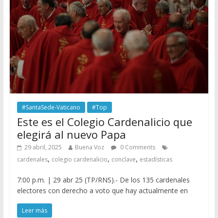
#SantaSede-Vaticano
#Top
Este es el Colegio Cardenalicio que
elegirá al nuevo Papa
29 abril, 2025
Buena Voz
0 Comments
,
,
,
cardenales
colegio cardenalicio
conclave
estadísticas
7:00 p.m. | 29 abr 25 (TP/RNS).- De los 135 cardenales
electores con derecho a voto que hay actualmente en
Leer más