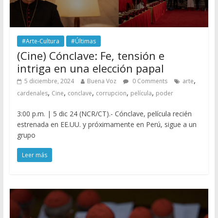
#Arte-Cultura
#Últimas
(Cine) Cónclave: Fe, tensión e
intriga en una elección papal
,
5 diciembre, 2024
Buena Voz
0 Comments
arte
,
,
,
,
,
cardenales
Cine
conclave
corrupcion
película
poder
3:00 p.m. | 5 dic 24 (NCR/CT).- Cónclave, película recién
estrenada en EE.UU. y próximamente en Perú, sigue a un
grupo
Leer más