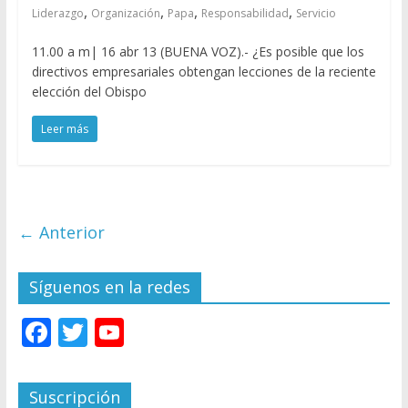
,
,
,
,
Liderazgo
Organización
Papa
Responsabilidad
Servicio
11.00 a m| 16 abr 13 (BUENA VOZ).- ¿Es posible que los
directivos empresariales obtengan lecciones de la reciente
elección del Obispo
Leer más
← Anterior
Síguenos en la redes
F
T
Y
ac
w
o
e
itt
u
Suscripción