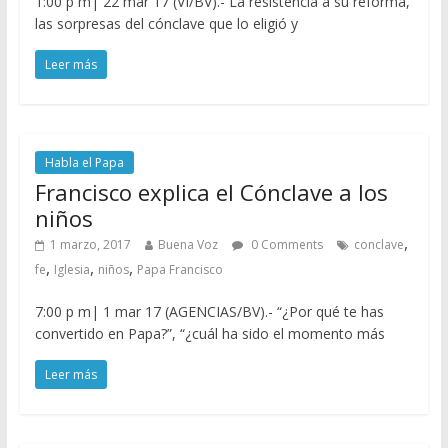
1:00 p m| 22 mar 17 (VI/BV).- La resistencia a su reforma,
las sorpresas del cónclave que lo eligió y
Leer más
Habla el Papa
Francisco explica el Cónclave a los
niños
,
1 marzo, 2017
Buena Voz
0 Comments
conclave
,
,
,
fe
Iglesia
niños
Papa Francisco
7:00 p m| 1 mar 17 (AGENCIAS/BV).- “¿Por qué te has
convertido en Papa?”, “¿cuál ha sido el momento más
Leer más