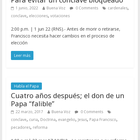
,
1 junio, 2022
Buena Voz
0 Comments
cardenales
,
,
conclave
elecciones
votaciones
2:00 p.m. | 1 jun 22 (RNS).- Antes de morir o retirarse,
Francisco necesita hacer cambios en el proceso de
elección
Leer más
Habla el Papa
Cuatro años después; el don de un
Papa “falible”
22 marzo, 2017
Buena Voz
0 Comments
,
,
,
,
,
,
conclave
curia
Doctrina
evangelio
Jesus
Papa Francisco
,
pecadores
reforma