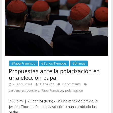
#Papa-Francisco
#Signos-Tiempos
#Últimas
Propuestas ante la polarización en
una elección papal
26 abril, 2024
Buena Voz
0 Comments
,
,
,
cardenales
conclave
Papa Francisco
polarización
7:00 p.m. | 26 abr 24 (RNS).- En una reflexión previa, el
jesuita Thomas Reese revisó cómo han cambiado las
reglas