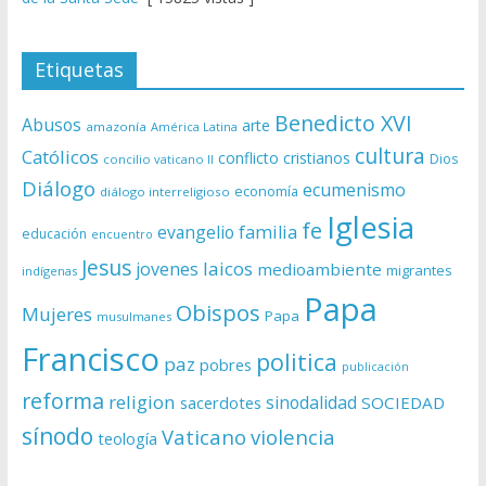
Etiquetas
Benedicto XVI
Abusos
arte
amazonía
América Latina
cultura
Católicos
conflicto
cristianos
Dios
concilio vaticano II
Diálogo
ecumenismo
economía
diálogo interreligioso
Iglesia
fe
evangelio
familia
educación
encuentro
Jesus
laicos
jovenes
medioambiente
migrantes
indígenas
Papa
Obispos
Mujeres
Papa
musulmanes
Francisco
politica
paz
pobres
publicación
reforma
religion
sinodalidad
sacerdotes
SOCIEDAD
sínodo
Vaticano
violencia
teología