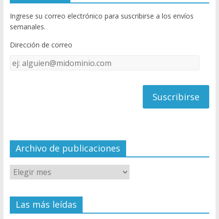
b
er
T
Ingrese su correo electrónico para suscribirse a los envíos
o
u
semanales.
o
b
Dirección de correo
k
e
Dirección
C
de
h
correo
a
n
n
el
Archivo de publicaciones
Las más leídas