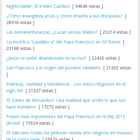
Nightcrawler, El X-Men Católico
[ 34640 vistas ]
¿Cómo evangeliza Jesús y cómo enseña a sus discípulos?
[
28316 vistas ]
Las bienaventuranzas: ¿Lucas versus Mateo?
[ 23214 vistas ]
La encíclica “Laudato si” del Papa Francisco en 50 frases
[
23168 vistas ]
¿Jesús se sintió abandonado en la cruz?
[ 22420 vistas ]
San Francisco y el origen del pesebre navideño
[ 21432 vistas
]
Pobreza, castidad y obediencia… Los votos religiosos en el
siglo XXI
[ 21237 vistas ]
‘El Dador de Recuerdos’: Una realidad que omite lo que nos
hace humanos
[ 17272 vistas ]
Frases más importantes del Papa Francisco en la JMJ 2013
(Brasil)
[ 15924 vistas ]
‘El Vaticano: todas las pinturas’ revela arte religioso en museos
de la Santa Sede
[ 15825 vistas ]