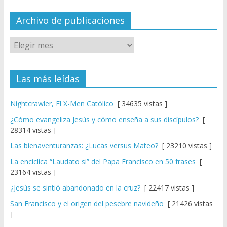
n
el
Archivo de publicaciones
Las más leídas
Nightcrawler, El X-Men Católico
[ 34635 vistas ]
¿Cómo evangeliza Jesús y cómo enseña a sus discípulos?
[
28314 vistas ]
Las bienaventuranzas: ¿Lucas versus Mateo?
[ 23210 vistas ]
La encíclica “Laudato si” del Papa Francisco en 50 frases
[
23164 vistas ]
¿Jesús se sintió abandonado en la cruz?
[ 22417 vistas ]
San Francisco y el origen del pesebre navideño
[ 21426 vistas
]