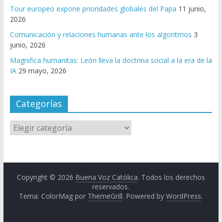
Tour europeo expone prioridades globales del Papa
11 junio,
2026
Comunicación y relaciones humanas ante los algoritmos
3
junio, 2026
Magnifica humanitas: León lleva la doctrina social a la era de la
IA
29 mayo, 2026
Categorías
Copyright © 2026
Buena Voz Católica
. Todos los derechos
reservados.
Tema: ColorMag por
ThemeGrill
. Powered by
WordPress
.