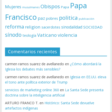
Papa
Obispos
Mujeres
Papa
musulmanes
Francisco
politica
paz
pobres
publicación
reforma
religion
sinodalidad
sacerdotes
SOCIEDAD
sínodo
Vaticano
violencia
teología
Comentarios recientes
carmen ramos suarez de avellanedo
en
¿Cómo abordará la
Iglesia los debates más sensibles?
carmen ramos suarez de avellanedo
en
Iglesia en EE.UU. eleva
el tono ante política exterior de Trump
servicios de marketing online 360
en
La Santa Sede presenta
doctrina sobre la inteligencia artificial
ARTURO FRANCO T.
en
Histórico: Santa Sede devuelve
artefactos indígenas