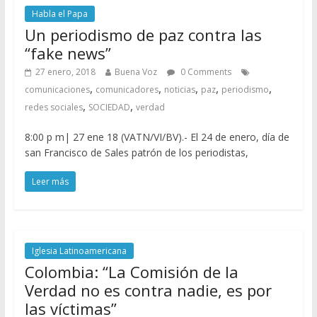
Habla el Papa
Un periodismo de paz contra las
“fake news”
27 enero, 2018
Buena Voz
0 Comments
,
,
,
,
,
comunicaciones
comunicadores
noticias
paz
periodismo
,
,
redes sociales
SOCIEDAD
verdad
8:00 p m| 27 ene 18 (VATN/VI/BV).- El 24 de enero, día de
san Francisco de Sales patrón de los periodistas,
Leer más
Iglesia Latinoamericana
Colombia: “La Comisión de la
Verdad no es contra nadie, es por
las víctimas”