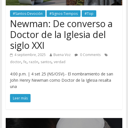
#Santos-Devoción
#Signos-Tiempos
#Top
Newman: De converso a
Doctor de la Iglesia del
siglo XXI
4 septiembre, 2025
Buena Voz
0 Comments
,
,
,
,
doctor
fe
razón
santos
verdad
4:00 p.m. | 4 set 25 (NS/OSV).- El nombramiento de san
John Henry Newman como Doctor de la Iglesia resalta
una
Leer más