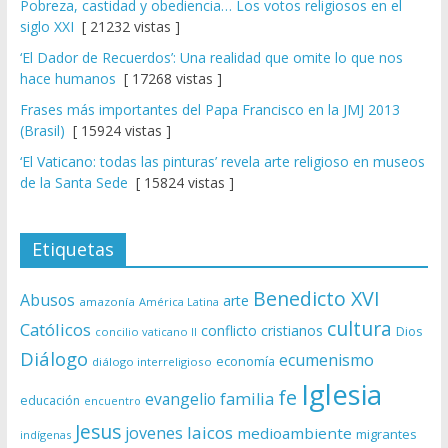
Pobreza, castidad y obediencia… Los votos religiosos en el
siglo XXI
[ 21232 vistas ]
‘El Dador de Recuerdos’: Una realidad que omite lo que nos
hace humanos
[ 17268 vistas ]
Frases más importantes del Papa Francisco en la JMJ 2013
(Brasil)
[ 15924 vistas ]
‘El Vaticano: todas las pinturas’ revela arte religioso en museos
de la Santa Sede
[ 15824 vistas ]
Etiquetas
Benedicto XVI
Abusos
arte
amazonía
América Latina
cultura
Católicos
conflicto
cristianos
Dios
concilio vaticano II
Diálogo
ecumenismo
economía
diálogo interreligioso
Iglesia
fe
evangelio
familia
educación
encuentro
Jesus
laicos
jovenes
medioambiente
migrantes
indígenas