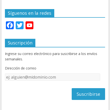
Síguenos en la redes
F
T
Y
ac
w
o
e
itt
u
Suscripción
b
er
T
Ingrese su correo electrónico para suscribirse a los envíos
o
u
semanales.
o
b
Dirección de correo
k
e
Dirección
C
de
h
correo
a
n