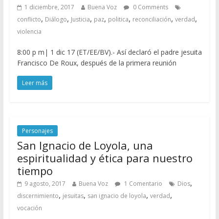
1 diciembre, 2017
Buena Voz
0 Comments
,
,
,
,
,
,
,
conflicto
Diálogo
Justicia
paz
politica
reconciliación
verdad
violencia
8:00 p m| 1 dic 17 (ET/EE/BV).- Así declaró el padre jesuita
Francisco De Roux, después de la primera reunión
Leer más
Personajes
San Ignacio de Loyola, una
espiritualidad y ética para nuestro
tiempo
,
9 agosto, 2017
Buena Voz
1 Comentario
Dios
,
,
,
,
discernimiento
jesuitas
san ignacio de loyola
verdad
vocación