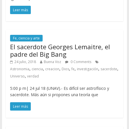
Leer más
Fe, ciencia y arte
El sacerdote Georges Lemaitre, el
padre del Big Bang
24 julio, 2018
Buena Voz
0 Comments
,
,
,
,
,
,
,
Astronomia
ciencia
creacion
Dios
fe
investigación
sacerdote
,
Universo
verdad
5:00 p m| 24 jul 18 (UNAV).- Es difícil ser astrofísico y
sacerdote. Más aún si propones una teoría que
Leer más