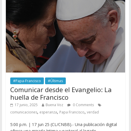
#Papa-Francisco
#Últimas
Comunicar desde el Evangelio: La
huella de Francisco
17 junio, 2025
Buena Voz
0 Comments
,
,
,
comunicaciones
esperanza
Papa Francisco
verdad
5:00 p.m. | 17 jun 25 (CL/CNBB).- Una publicación digital
ofrece una mirada íntima y pastoral al legado