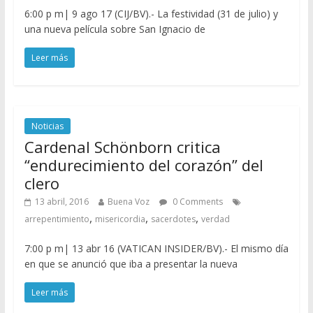
6:00 p m| 9 ago 17 (CIJ/BV).- La festividad (31 de julio) y
una nueva película sobre San Ignacio de
Leer más
Noticias
Cardenal Schönborn critica
“endurecimiento del corazón” del
clero
13 abril, 2016
Buena Voz
0 Comments
,
,
,
arrepentimiento
misericordia
sacerdotes
verdad
7:00 p m| 13 abr 16 (VATICAN INSIDER/BV).- El mismo día
en que se anunció que iba a presentar la nueva
Leer más