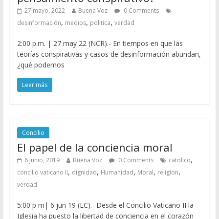
27 mayo, 2022
Buena Voz
0 Comments
,
,
,
desinformación
medios
politica
verdad
2:00 p.m. | 27 may 22 (NCR).- En tiempos en que las
teorías conspirativas y casos de desinformación abundan,
¿qué podemos
Leer más
Concilio
El papel de la conciencia moral
,
6 junio, 2019
Buena Voz
0 Comments
catolico
,
,
,
,
,
concilio vaticano II
dignidad
Humanidad
Moral
religion
verdad
5:00 p m| 6 jun 19 (LC).- Desde el Concilio Vaticano II la
Iglesia ha puesto la libertad de conciencia en el corazón