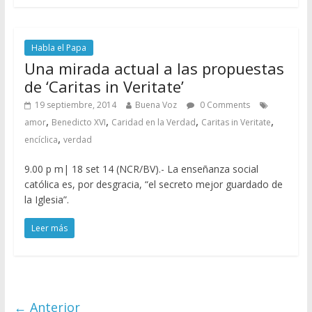
Habla el Papa
Una mirada actual a las propuestas
de ‘Caritas in Veritate’
19 septiembre, 2014
Buena Voz
0 Comments
,
,
,
,
amor
Benedicto XVI
Caridad en la Verdad
Caritas in Veritate
,
encíclica
verdad
9.00 p m| 18 set 14 (NCR/BV).- La enseñanza social
católica es, por desgracia, “el secreto mejor guardado de
la Iglesia”.
Leer más
← Anterior