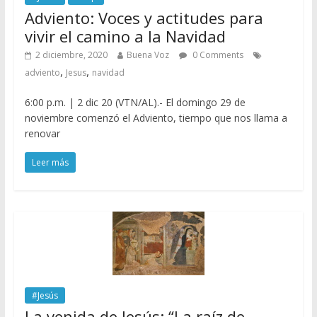
Adviento: Voces y actitudes para
vivir el camino a la Navidad
2 diciembre, 2020
Buena Voz
0 Comments
,
,
adviento
Jesus
navidad
6:00 p.m. | 2 dic 20 (VTN/AL).- El domingo 29 de
noviembre comenzó el Adviento, tiempo que nos llama a
renovar
Leer más
#Jesús
La venida de Jesús: “La raíz de