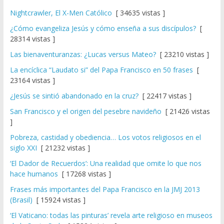
Nightcrawler, El X-Men Católico
[ 34635 vistas ]
¿Cómo evangeliza Jesús y cómo enseña a sus discípulos?
[
28314 vistas ]
Las bienaventuranzas: ¿Lucas versus Mateo?
[ 23210 vistas ]
La encíclica “Laudato si” del Papa Francisco en 50 frases
[
23164 vistas ]
¿Jesús se sintió abandonado en la cruz?
[ 22417 vistas ]
San Francisco y el origen del pesebre navideño
[ 21426 vistas
]
Pobreza, castidad y obediencia… Los votos religiosos en el
siglo XXI
[ 21232 vistas ]
‘El Dador de Recuerdos’: Una realidad que omite lo que nos
hace humanos
[ 17268 vistas ]
Frases más importantes del Papa Francisco en la JMJ 2013
(Brasil)
[ 15924 vistas ]
‘El Vaticano: todas las pinturas’ revela arte religioso en museos