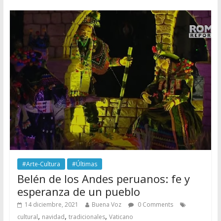
#Arte-Cultura
#Últimas
Belén de los Andes peruanos: fe y
esperanza de un pueblo
14 diciembre, 2021
Buena Voz
0 Comments
,
,
,
cultural
navidad
tradicionales
Vaticano