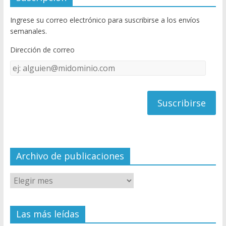
b
er
T
Ingrese su correo electrónico para suscribirse a los envíos
o
u
semanales.
o
b
Dirección de correo
k
e
Dirección
C
de
h
correo
a
n
n
el
Archivo de publicaciones
Las más leídas