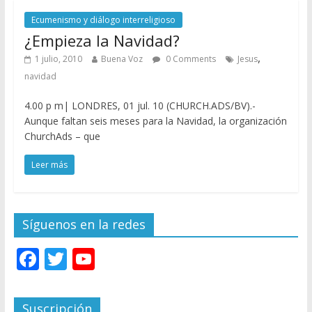
Ecumenismo y diálogo interreligioso
¿Empieza la Navidad?
,
1 julio, 2010
Buena Voz
0 Comments
Jesus
navidad
4.00 p m| LONDRES, 01 jul. 10 (CHURCH.ADS/BV).-
Aunque faltan seis meses para la Navidad, la organización
ChurchAds – que
Leer más
Síguenos en la redes
F
T
Y
ac
w
o
e
itt
u
Suscripción