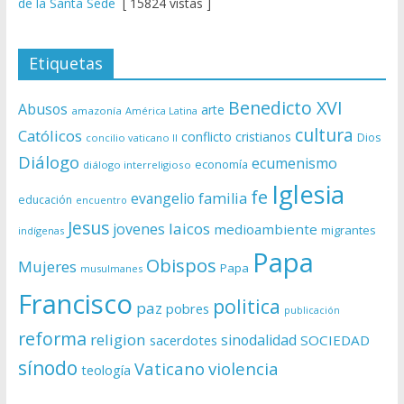
de la Santa Sede
[ 15824 vistas ]
Etiquetas
Benedicto XVI
Abusos
arte
amazonía
América Latina
cultura
Católicos
conflicto
cristianos
Dios
concilio vaticano II
Diálogo
ecumenismo
economía
diálogo interreligioso
Iglesia
fe
evangelio
familia
educación
encuentro
Jesus
laicos
jovenes
medioambiente
migrantes
indígenas
Papa
Obispos
Mujeres
Papa
musulmanes
Francisco
politica
paz
pobres
publicación
reforma
religion
sinodalidad
sacerdotes
SOCIEDAD
sínodo
Vaticano
violencia
teología