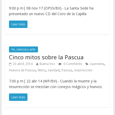
9:00 p m| 08 nov 17 (OPSS/BV).- La Santa Sede ha
presentado un nuevo CD del Coro de la Capilla
Leer más
Fe, ciencia y arte
Cinco mitos sobre la Pascua
,
23 abril, 2014
Buena Voz
0 Comments
cuaresma
,
,
,
,
Huevos de Pascua
Mitos
navidad
Pascua
resurrección
7.00 p m| 22 abr 14 (WP/BV).- Cuando la muerte y la
resurrección se mezclan con conejos mágicos y huevos
Leer más