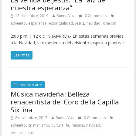
nuestra esperanza”
12 diciembre, 2019
Buena Voz
0 Comments
,
,
,
,
,
adviento
esperanza
espiritualidad
Jesus
navidad
oracion
2:00 p.m. | 12 dic 19 (AM/RD).- En estas semanas previas
a la Navidad, la experiencia del adviento inspira a plantear
Leer más
Fe, ciencia y arte
Música navideña: Belleza
renacentista del Coro de la Capilla
Sixtina
8 noviembre, 2017
Buena Voz
0 Comments
,
,
,
,
,
,
adviento
cristianismo
cultura
fe
musica
navidad
renacimiento