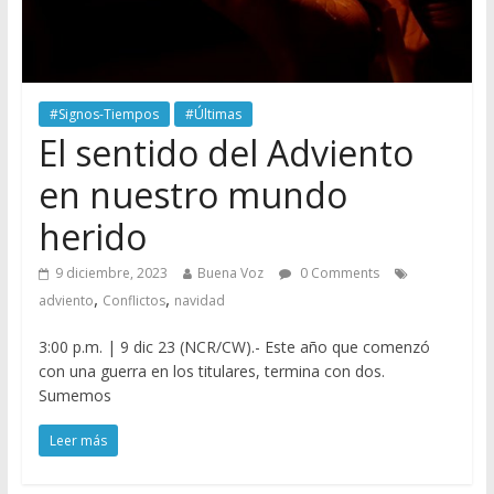
#Signos-Tiempos
#Últimas
El sentido del Adviento
en nuestro mundo
herido
9 diciembre, 2023
Buena Voz
0 Comments
,
,
adviento
Conflictos
navidad
3:00 p.m. | 9 dic 23 (NCR/CW).- Este año que comenzó
con una guerra en los titulares, termina con dos.
Sumemos
Leer más