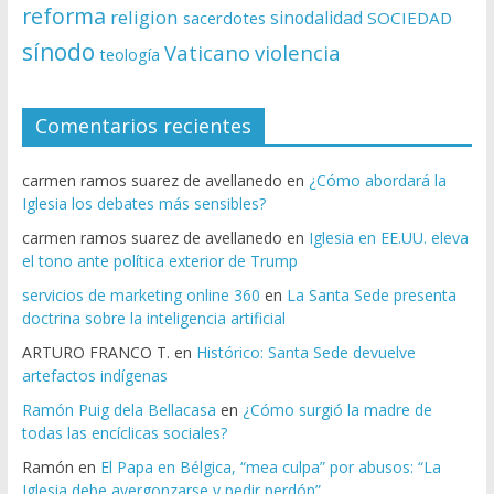
reforma
religion
sinodalidad
sacerdotes
SOCIEDAD
sínodo
Vaticano
violencia
teología
Comentarios recientes
carmen ramos suarez de avellanedo
en
¿Cómo abordará la
Iglesia los debates más sensibles?
carmen ramos suarez de avellanedo
en
Iglesia en EE.UU. eleva
el tono ante política exterior de Trump
servicios de marketing online 360
en
La Santa Sede presenta
doctrina sobre la inteligencia artificial
ARTURO FRANCO T.
en
Histórico: Santa Sede devuelve
artefactos indígenas
Ramón Puig dela Bellacasa
en
¿Cómo surgió la madre de
todas las encíclicas sociales?
Ramón
en
El Papa en Bélgica, “mea culpa” por abusos: “La
Iglesia debe avergonzarse y pedir perdón”