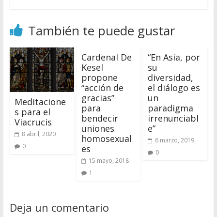
También te puede gustar
Cardenal De
“En Asia, por
Kesel
su
propone
diversidad,
“acción de
el diálogo es
gracias”
un
Meditacione
para
paradigma
s para el
bendecir
irrenunciabl
Viacrucis
uniones
e”
8 abril, 2020
homosexual
6 marzo, 2019
0
es
0
15 mayo, 2018
1
Deja un comentario