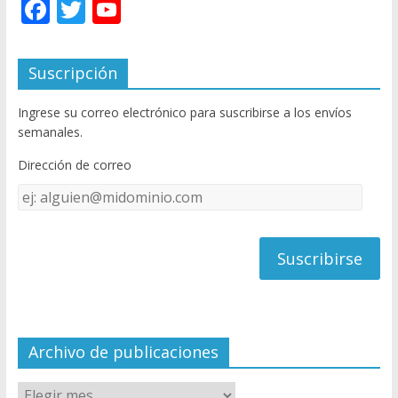
F
T
Y
ac
w
o
e
itt
u
Suscripción
b
er
T
Ingrese su correo electrónico para suscribirse a los envíos
o
u
semanales.
o
b
Dirección de correo
k
e
Dirección
C
de
h
correo
a
n
n
el
Archivo de publicaciones