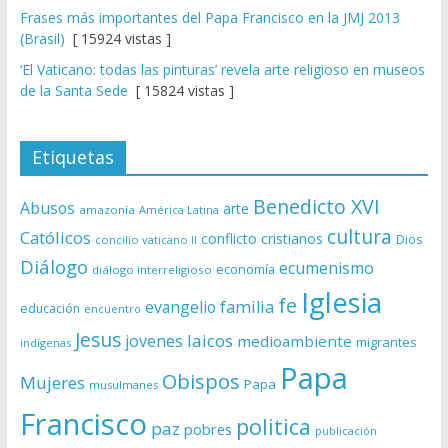
Frases más importantes del Papa Francisco en la JMJ 2013
(Brasil)
[ 15924 vistas ]
‘El Vaticano: todas las pinturas’ revela arte religioso en museos
de la Santa Sede
[ 15824 vistas ]
Etiquetas
Benedicto XVI
Abusos
arte
amazonía
América Latina
cultura
Católicos
conflicto
cristianos
Dios
concilio vaticano II
Diálogo
ecumenismo
economía
diálogo interreligioso
Iglesia
fe
evangelio
familia
educación
encuentro
Jesus
laicos
jovenes
medioambiente
migrantes
indígenas
Papa
Obispos
Mujeres
Papa
musulmanes
Francisco
politica
paz
pobres
publicación