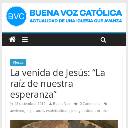
#Jesús
La venida de Jesús: “La
raíz de nuestra
esperanza”
12 diciembre, 2019
Buena Voz
0 Comments
,
,
,
,
,
adviento
esperanza
espiritualidad
Jesus
navidad
oracion