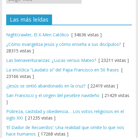
Las más leídas
Nightcrawler, El X-Men Católico
[ 34636 vistas ]
¿Cómo evangeliza Jesús y cómo enseña a sus discípulos?
[
28315 vistas ]
Las bienaventuranzas: ¿Lucas versus Mateo?
[ 23211 vistas ]
La encíclica “Laudato si” del Papa Francisco en 50 frases
[
23166 vistas ]
¿Jesús se sintió abandonado en la cruz?
[ 22419 vistas ]
San Francisco y el origen del pesebre navideño
[ 21429 vistas
]
Pobreza, castidad y obediencia… Los votos religiosos en el
siglo XXI
[ 21235 vistas ]
‘El Dador de Recuerdos’: Una realidad que omite lo que nos
hace humanos
[ 17268 vistas ]