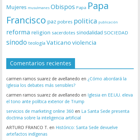
Papa
Obispos
Mujeres
Papa
musulmanes
Francisco
politica
paz
pobres
publicación
reforma
religion
sinodalidad
sacerdotes
SOCIEDAD
sínodo
Vaticano
violencia
teología
Comentarios recientes
carmen ramos suarez de avellanedo
en
¿Cómo abordará la
Iglesia los debates más sensibles?
carmen ramos suarez de avellanedo
en
Iglesia en EE.UU. eleva
el tono ante política exterior de Trump
servicios de marketing online 360
en
La Santa Sede presenta
doctrina sobre la inteligencia artificial
ARTURO FRANCO T.
en
Histórico: Santa Sede devuelve
artefactos indígenas