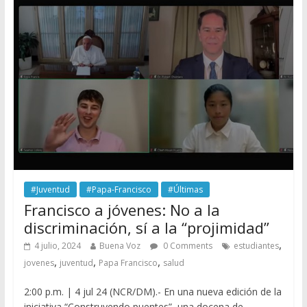
#Juventud
#Papa-Francisco
#Últimas
Francisco a jóvenes: No a la
discriminación, sí a la “projimidad”
,
4 julio, 2024
Buena Voz
0 Comments
estudiantes
,
,
,
jovenes
juventud
Papa Francisco
salud
2:00 p.m. | 4 jul 24 (NCR/DM).- En una nueva edición de la
iniciativa “Construyendo puentes”, una docena de