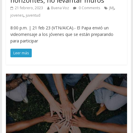
horizontes, no levantar muros
,
21 febrero, 2023
Buena Voz
0 Comments
JMJ
,
jovenes
juventud
8:00 p.m. | 21 feb 23 (VTN/AICA).- El Papa envió un
videomensaje a los jóvenes que se están preparando
para participar
Leer más