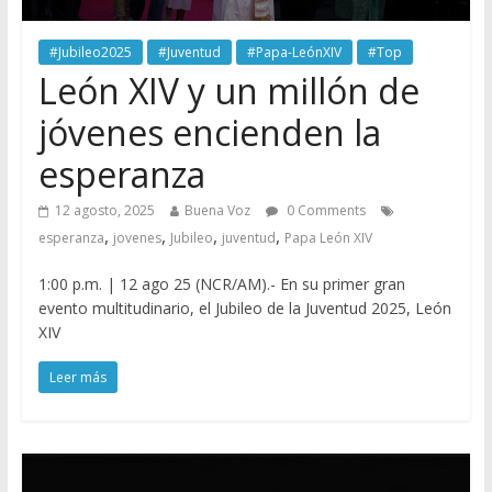
#Jubileo2025
#Juventud
#Papa-LeónXIV
#Top
León XIV y un millón de
jóvenes encienden la
esperanza
12 agosto, 2025
Buena Voz
0 Comments
,
,
,
,
esperanza
jovenes
Jubileo
juventud
Papa León XIV
1:00 p.m. | 12 ago 25 (NCR/AM).- En su primer gran
evento multitudinario, el Jubileo de la Juventud 2025, León
XIV
Leer más