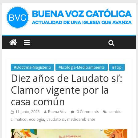
#Doctrina-Magisterio
#Ecología-Medioambiente
#Top
Diez años de Laudato si’:
Clamor vigente por la
casa común
11 junio, 2025
Buena Voz
0 Comments
cambio
,
,
,
climático
ecología
Laudato si
medioambiente