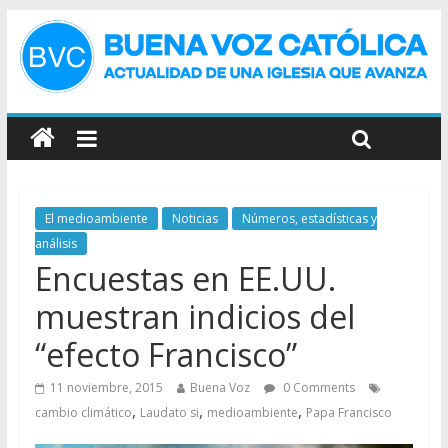
El medioambiente
Noticias
Números, estadísticas y
análisis
Encuestas en EE.UU.
muestran indicios del
“efecto Francisco”
11 noviembre, 2015
Buena Voz
0 Comments
,
,
,
cambio climático
Laudato si
medioambiente
Papa Francisco