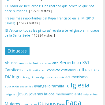
‘El Dador de Recuerdos’: Una realidad que omite lo que nos
hace humanos
[ 17268 vistas ]
Frases más importantes del Papa Francisco en la JMJ 2013
(Brasil)
[ 15924 vistas ]
‘El Vaticano: todas las pinturas’ revela arte religioso en museos
de la Santa Sede
[ 15824 vistas ]
Etiquetas
Benedicto XVI
Abusos
arte
amazonía
América Latina
cultura
Católicos
conflicto
cristianos
Dios
concilio vaticano II
Diálogo
ecumenismo
economía
diálogo interreligioso
Iglesia
fe
evangelio
familia
educación
encuentro
Jesus
laicos
jovenes
medioambiente
migrantes
indígenas
Papa
Obispos
Mujeres
Papa
musulmanes