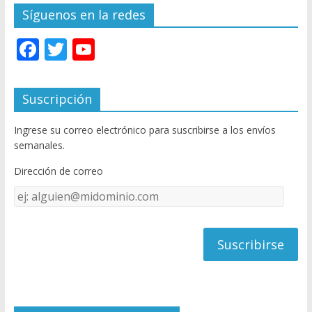
Síguenos en la redes
F
T
Y
ac
w
o
e
itt
u
Suscripción
b
er
T
Ingrese su correo electrónico para suscribirse a los envíos
o
u
semanales.
o
b
Dirección de correo
k
e
Dirección
C
de
h
correo
a
n
n