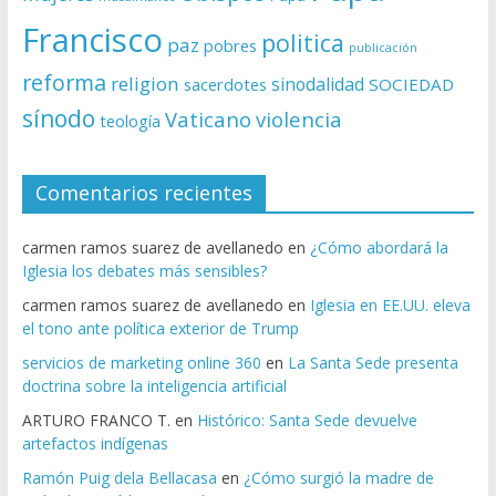
Francisco
politica
paz
pobres
publicación
reforma
religion
sinodalidad
sacerdotes
SOCIEDAD
sínodo
Vaticano
violencia
teología
Comentarios recientes
carmen ramos suarez de avellanedo
en
¿Cómo abordará la
Iglesia los debates más sensibles?
carmen ramos suarez de avellanedo
en
Iglesia en EE.UU. eleva
el tono ante política exterior de Trump
servicios de marketing online 360
en
La Santa Sede presenta
doctrina sobre la inteligencia artificial
ARTURO FRANCO T.
en
Histórico: Santa Sede devuelve
artefactos indígenas
Ramón Puig dela Bellacasa
en
¿Cómo surgió la madre de