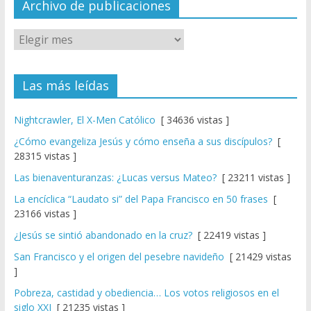
el
Archivo de publicaciones
Las más leídas
Nightcrawler, El X-Men Católico
[ 34636 vistas ]
¿Cómo evangeliza Jesús y cómo enseña a sus discípulos?
[
28315 vistas ]
Las bienaventuranzas: ¿Lucas versus Mateo?
[ 23211 vistas ]
La encíclica “Laudato si” del Papa Francisco en 50 frases
[
23166 vistas ]
¿Jesús se sintió abandonado en la cruz?
[ 22419 vistas ]
San Francisco y el origen del pesebre navideño
[ 21429 vistas
]
Pobreza, castidad y obediencia… Los votos religiosos en el
siglo XXI
[ 21235 vistas ]