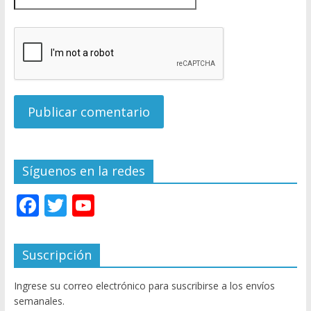
Síguenos en la redes
F
T
Y
ac
w
o
e
itt
u
Suscripción
b
er
T
Ingrese su correo electrónico para suscribirse a los envíos
o
u
semanales.