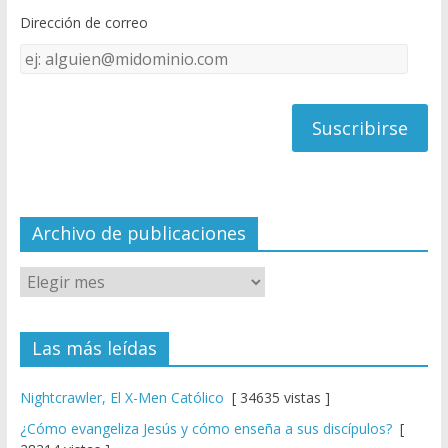
o
b
Dirección de correo
k
e
Dirección
C
de
h
correo
a
n
n
el
Archivo de publicaciones
Las más leídas
Nightcrawler, El X-Men Católico
[ 34635 vistas ]
¿Cómo evangeliza Jesús y cómo enseña a sus discípulos?
[