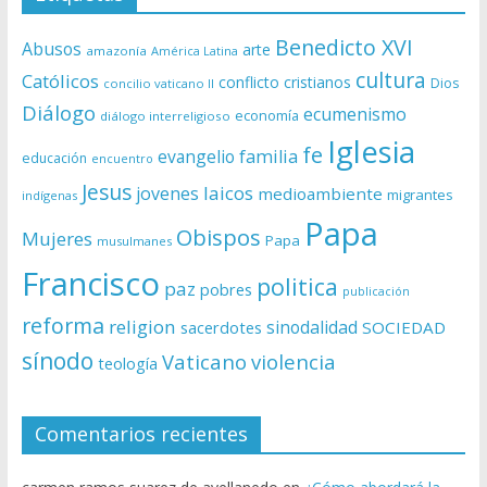
Benedicto XVI
Abusos
arte
amazonía
América Latina
cultura
Católicos
conflicto
cristianos
Dios
concilio vaticano II
Diálogo
ecumenismo
economía
diálogo interreligioso
Iglesia
fe
evangelio
familia
educación
encuentro
Jesus
laicos
jovenes
medioambiente
migrantes
indígenas
Papa
Obispos
Mujeres
Papa
musulmanes
Francisco
politica
paz
pobres
publicación
reforma
religion
sinodalidad
sacerdotes
SOCIEDAD
sínodo
Vaticano
violencia
teología
Comentarios recientes