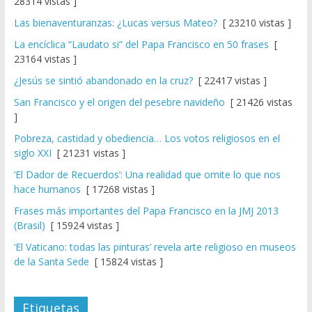
28314 vistas ]
Las bienaventuranzas: ¿Lucas versus Mateo?
[ 23210 vistas ]
La encíclica “Laudato si” del Papa Francisco en 50 frases
[
23164 vistas ]
¿Jesús se sintió abandonado en la cruz?
[ 22417 vistas ]
San Francisco y el origen del pesebre navideño
[ 21426 vistas
]
Pobreza, castidad y obediencia… Los votos religiosos en el
siglo XXI
[ 21231 vistas ]
‘El Dador de Recuerdos’: Una realidad que omite lo que nos
hace humanos
[ 17268 vistas ]
Frases más importantes del Papa Francisco en la JMJ 2013
(Brasil)
[ 15924 vistas ]
‘El Vaticano: todas las pinturas’ revela arte religioso en museos
de la Santa Sede
[ 15824 vistas ]
Etiquetas