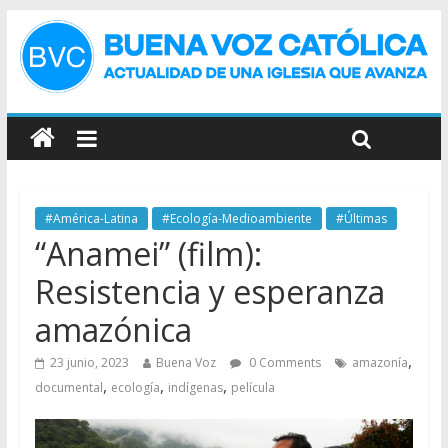
#América-Latina
#Ecología-Medioambiente
#Últimas
“Anamei” (film):
Resistencia y esperanza
amazónica
,
23 junio, 2023
Buena Voz
0 Comments
amazonía
,
,
,
documental
ecología
indígenas
película