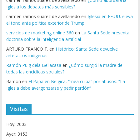
carmen ramos suarez de avellanedo
en
¿Cómo abordará la
Iglesia los debates más sensibles?
carmen ramos suarez de avellanedo
en
Iglesia en EE.UU. eleva
el tono ante política exterior de Trump
servicios de marketing online 360
en
La Santa Sede presenta
doctrina sobre la inteligencia artificial
ARTURO FRANCO T.
en
Histórico: Santa Sede devuelve
artefactos indígenas
Ramón Puig dela Bellacasa
en
¿Cómo surgió la madre de
todas las encíclicas sociales?
Ramón
en
El Papa en Bélgica, “mea culpa” por abusos: “La
Iglesia debe avergonzarse y pedir perdón”
Visitas
Hoy: 2003
Ayer: 3153