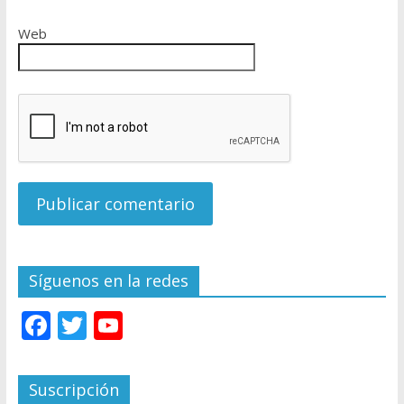
Web
Síguenos en la redes
F
T
Y
ac
w
o
e
itt
u
Suscripción