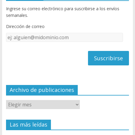
b
er
T
Ingrese su correo electrónico para suscribirse a los envíos
o
u
semanales.
o
b
Dirección de correo
k
e
Dirección
C
de
h
correo
a
n
n
el
Archivo de publicaciones
Las más leídas