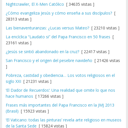
Nightcrawler, El X-Men Católico
[ 34635 vistas ]
¿Cómo evangeliza Jesús y cómo enseña a sus discípulos?
[
28313 vistas ]
Las bienaventuranzas: ¿Lucas versus Mateo?
[ 23210 vistas ]
La encíclica “Laudato si” del Papa Francisco en 50 frases
[
23161 vistas ]
¿Jesús se sintió abandonado en la cruz?
[ 22417 vistas ]
San Francisco y el origen del pesebre navideño
[ 21426 vistas
]
Pobreza, castidad y obediencia… Los votos religiosos en el
siglo XXI
[ 21231 vistas ]
‘El Dador de Recuerdos’: Una realidad que omite lo que nos
hace humanos
[ 17266 vistas ]
Frases más importantes del Papa Francisco en la JMJ 2013
(Brasil)
[ 15923 vistas ]
‘El Vaticano: todas las pinturas’ revela arte religioso en museos
de la Santa Sede
[ 15824 vistas ]