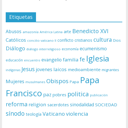
Etiquetas
Benedicto XVI
Abusos
arte
amazonía
América Latina
cultura
Católicos
conflicto
cristianos
Dios
concilio vaticano II
Diálogo
ecumenismo
economía
diálogo interreligioso
Iglesia
fe
evangelio
familia
educación
encuentro
Jesus
laicos
jovenes
medioambiente
migrantes
indígenas
Papa
Obispos
Mujeres
Papa
musulmanes
Francisco
politica
paz
pobres
publicación
reforma
religion
sinodalidad
sacerdotes
SOCIEDAD
sínodo
Vaticano
violencia
teología