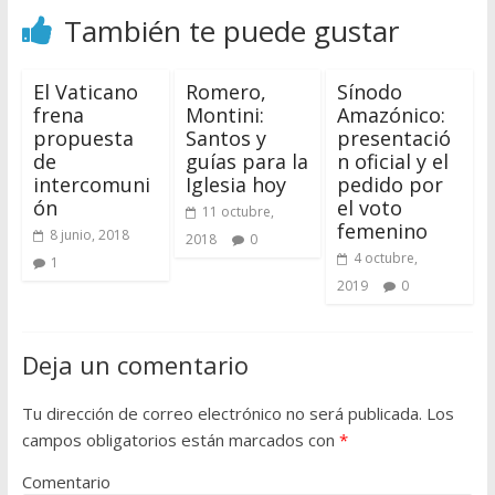
También te puede gustar
El Vaticano
Romero,
Sínodo
frena
Montini:
Amazónico:
propuesta
Santos y
presentació
de
guías para la
n oficial y el
intercomuni
Iglesia hoy
pedido por
ón
el voto
11 octubre,
femenino
8 junio, 2018
2018
0
4 octubre,
1
2019
0
Deja un comentario
Tu dirección de correo electrónico no será publicada.
Los
campos obligatorios están marcados con
*
Comentario