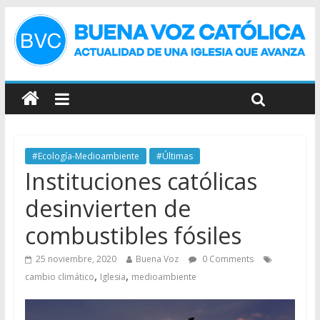
#Ecología-Medioambiente
#Últimas
Instituciones católicas
desinvierten de
combustibles fósiles
25 noviembre, 2020
Buena Voz
0 Comments
,
,
cambio climático
Iglesia
medioambiente