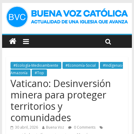
#Ecología-Medioambiente
#Economía-Social
#Indígenas-
Amazonía
#Top
Vaticano: Desinversión
minera para proteger
territorios y
comunidades
30 abril, 2026
Buena Voz
0 Comments