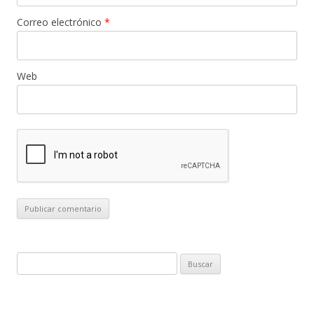
Correo electrónico
*
Web
B
u
s
c