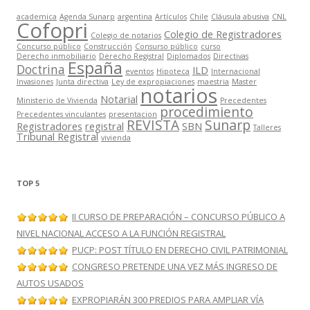
academica
Agenda Sunarp
argentina
Artículos
Chile
Cláusula abusiva
CNL
Cofopri
Colegio de Registradores
Colegio de notarios
Concurso público
Construcción
Consurso público
curso
Derecho inmobiliario
Derecho Registral
Diplomados
Directivas
España
Doctrina
ILD
eventos
Hipoteca
Internacional
Invasiones
Junta directiva
Ley de expropiaciones
maestria
Master
notarios
Notarial
Ministerio de Vivienda
Precedentes
procedimiento
Precedentes vinculantes
presentacion
REVISTA
Sunarp
Registradores
registral
SBN
Talleres
Tribunal Registral
vivienda
TOP 5
II CURSO DE PREPARACIÓN – CONCURSO PÚBLICO A
NIVEL NACIONAL ACCESO A LA FUNCIÓN REGISTRAL
PUCP: POST TÍTULO EN DERECHO CIVIL PATRIMONIAL
CONGRESO PRETENDE UNA VEZ MÁS INGRESO DE
AUTOS USADOS
EXPROPIARÁN 300 PREDIOS PARA AMPLIAR VÍA