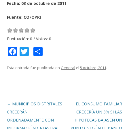
Fecha: 03 de octubre de 2011
Fuente: COFOPRI
Puntuación:
0
/ Votos:
0
F
T
C
ac
w
o
e
itt
m
Esta entrada fue publicada en
General
el
5 octubre, 2011
.
b
er
p
o
ar
o
ti
k
r
Navegación
←
MUNICIPIOS DISTRITALES
EL CONSUMO FAMILIAR
de
CRECERÁN
CRECERÍA UN 3% SI LAS
entradas
ORDENADAMENTE CON
HIPOTECAS BAJASEN UN
INFORMACIÓN CATASTRAL
PUNTO, SEGÚN EL BANCO