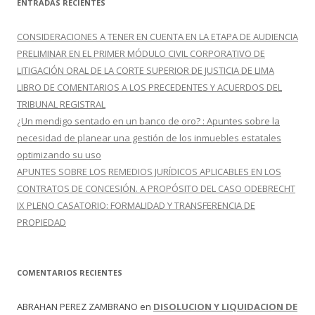
ENTRADAS RECIENTES
a
r
CONSIDERACIONES A TENER EN CUENTA EN LA ETAPA DE AUDIENCIA
:
PRELIMINAR EN EL PRIMER MÓDULO CIVIL CORPORATIVO DE
LITIGACIÓN ORAL DE LA CORTE SUPERIOR DE JUSTICIA DE LIMA
LIBRO DE COMENTARIOS A LOS PRECEDENTES Y ACUERDOS DEL
TRIBUNAL REGISTRAL
¿Un mendigo sentado en un banco de oro? : Apuntes sobre la
necesidad de planear una gestión de los inmuebles estatales
optimizando su uso
APUNTES SOBRE LOS REMEDIOS JURÍDICOS APLICABLES EN LOS
CONTRATOS DE CONCESIÓN. A PROPÓSITO DEL CASO ODEBRECHT
IX PLENO CASATORIO: FORMALIDAD Y TRANSFERENCIA DE
PROPIEDAD
COMENTARIOS RECIENTES
ABRAHAN PEREZ ZAMBRANO
en
DISOLUCION Y LIQUIDACION DE