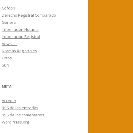
Cofopri
Derecho Registral Comparado
General
Información Notarial
Información Registral
newcat1
Normas Registrales
Otros
SBN
META
Acceder
RSS
de las entradas
RSS
de los comentarios
WordPress.org