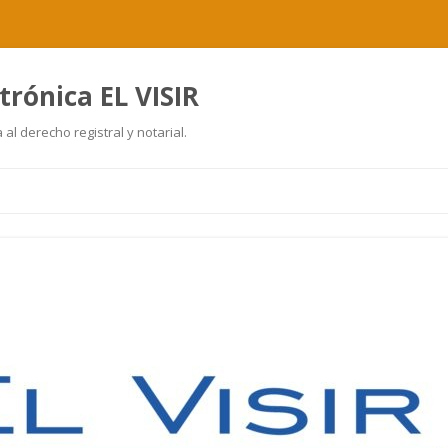
trónica EL VISIR
al derecho registral y notarial.
Ir
al
contenido