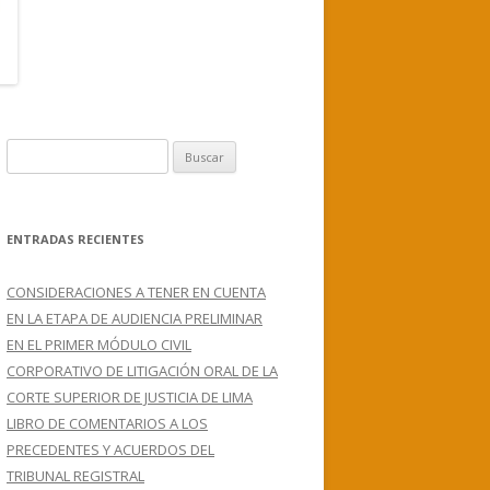
B
u
s
c
ENTRADAS RECIENTES
a
r
CONSIDERACIONES A TENER EN CUENTA
:
EN LA ETAPA DE AUDIENCIA PRELIMINAR
EN EL PRIMER MÓDULO CIVIL
CORPORATIVO DE LITIGACIÓN ORAL DE LA
CORTE SUPERIOR DE JUSTICIA DE LIMA
LIBRO DE COMENTARIOS A LOS
PRECEDENTES Y ACUERDOS DEL
TRIBUNAL REGISTRAL