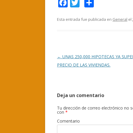
F
T
C
ac
w
o
e
itt
m
Esta entrada fue publicada en
General
el
b
er
p
o
ar
o
ti
k
r
Navegación
←
UNAS 250,000 HIPOTECAS YA SUPE
de
PRECIO DE LAS VIVIENDAS.
entradas
Deja un comentario
Tu dirección de correo electrónico no s
con
*
Comentario