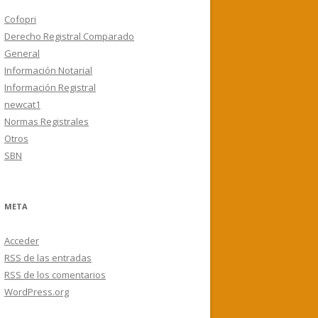
Cofopri
Derecho Registral Comparado
General
Información Notarial
Información Registral
newcat1
Normas Registrales
Otros
SBN
META
Acceder
RSS
de las entradas
RSS
de los comentarios
WordPress.org