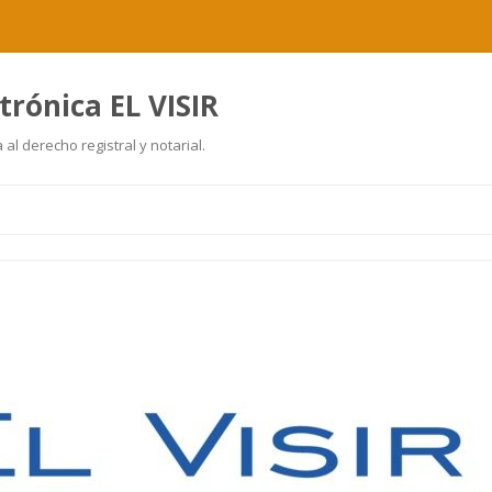
trónica EL VISIR
al derecho registral y notarial.
Ir
al
contenido