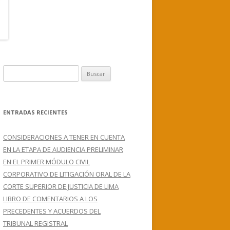
B
u
s
c
ENTRADAS RECIENTES
a
r
CONSIDERACIONES A TENER EN CUENTA
:
EN LA ETAPA DE AUDIENCIA PRELIMINAR
EN EL PRIMER MÓDULO CIVIL
CORPORATIVO DE LITIGACIÓN ORAL DE LA
CORTE SUPERIOR DE JUSTICIA DE LIMA
LIBRO DE COMENTARIOS A LOS
PRECEDENTES Y ACUERDOS DEL
TRIBUNAL REGISTRAL