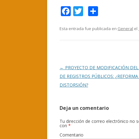
F
T
C
ac
w
o
e
itt
m
Esta entrada fue publicada en
General
el
b
er
p
o
ar
o
ti
k
r
Navegación
←
PROYECTO DE MODIFICACIÓN DEL
de
DE REGISTROS PÚBLICOS: ¿REFORMA
entradas
DISTORSIÓN?
Deja un comentario
Tu dirección de correo electrónico no s
con
*
Comentario