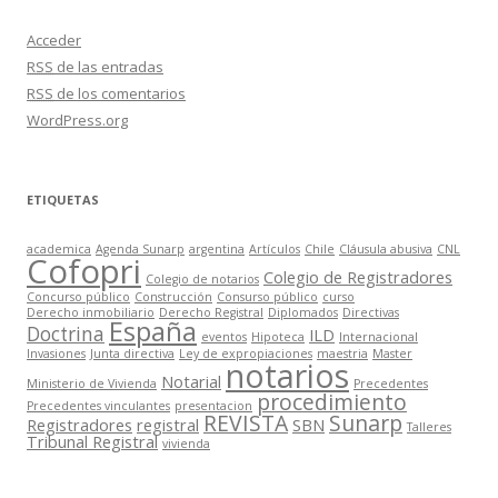
Acceder
RSS
de las entradas
RSS
de los comentarios
WordPress.org
ETIQUETAS
academica
Agenda Sunarp
argentina
Artículos
Chile
Cláusula abusiva
CNL
Cofopri
Colegio de Registradores
Colegio de notarios
Concurso público
Construcción
Consurso público
curso
Derecho inmobiliario
Derecho Registral
Diplomados
Directivas
España
Doctrina
ILD
eventos
Hipoteca
Internacional
Invasiones
Junta directiva
Ley de expropiaciones
maestria
Master
notarios
Notarial
Ministerio de Vivienda
Precedentes
procedimiento
Precedentes vinculantes
presentacion
REVISTA
Sunarp
Registradores
registral
SBN
Talleres
Tribunal Registral
vivienda