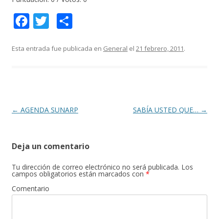
F
T
C
ac
w
o
e
itt
m
Esta entrada fue publicada en
General
el
21 febrero, 2011
.
b
er
p
o
ar
o
ti
k
r
Navegación
←
AGENDA SUNARP
SABÍA USTED QUE…
→
de
entradas
Deja un comentario
Tu dirección de correo electrónico no será publicada.
Los
campos obligatorios están marcados con
*
Comentario