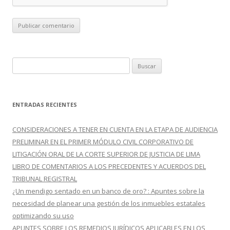
B
u
s
c
ENTRADAS RECIENTES
a
r
CONSIDERACIONES A TENER EN CUENTA EN LA ETAPA DE AUDIENCIA
:
PRELIMINAR EN EL PRIMER MÓDULO CIVIL CORPORATIVO DE
LITIGACIÓN ORAL DE LA CORTE SUPERIOR DE JUSTICIA DE LIMA
LIBRO DE COMENTARIOS A LOS PRECEDENTES Y ACUERDOS DEL
TRIBUNAL REGISTRAL
¿Un mendigo sentado en un banco de oro? : Apuntes sobre la
necesidad de planear una gestión de los inmuebles estatales
optimizando su uso
APUNTES SOBRE LOS REMEDIOS JURÍDICOS APLICABLES EN LOS