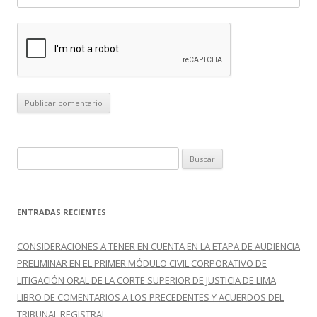
B
u
s
c
ENTRADAS RECIENTES
a
r
CONSIDERACIONES A TENER EN CUENTA EN LA ETAPA DE AUDIENCIA
:
PRELIMINAR EN EL PRIMER MÓDULO CIVIL CORPORATIVO DE
LITIGACIÓN ORAL DE LA CORTE SUPERIOR DE JUSTICIA DE LIMA
LIBRO DE COMENTARIOS A LOS PRECEDENTES Y ACUERDOS DEL
TRIBUNAL REGISTRAL