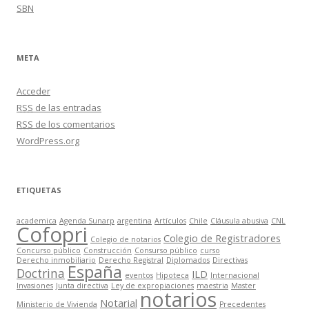
SBN
META
Acceder
RSS
de las entradas
RSS
de los comentarios
WordPress.org
ETIQUETAS
academica
Agenda Sunarp
argentina
Artículos
Chile
Cláusula abusiva
CNL
Cofopri
Colegio de Registradores
Colegio de notarios
Concurso público
Construcción
Consurso público
curso
Derecho inmobiliario
Derecho Registral
Diplomados
Directivas
España
Doctrina
ILD
eventos
Hipoteca
Internacional
Invasiones
Junta directiva
Ley de expropiaciones
maestria
Master
notarios
Notarial
Ministerio de Vivienda
Precedentes