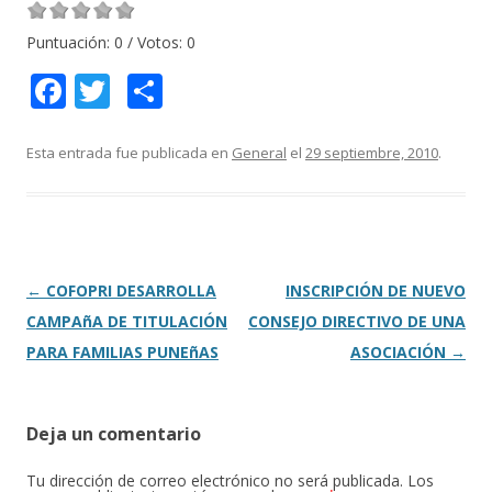
Puntuación:
0
/ Votos:
0
F
T
C
ac
w
o
e
itt
m
Esta entrada fue publicada en
General
el
29 septiembre, 2010
.
b
er
p
o
ar
o
ti
k
r
Navegación
←
COFOPRI DESARROLLA
INSCRIPCIÓN DE NUEVO
de
CAMPAñA DE TITULACIÓN
CONSEJO DIRECTIVO DE UNA
entradas
PARA FAMILIAS PUNEñAS
ASOCIACIÓN
→
Deja un comentario
Tu dirección de correo electrónico no será publicada.
Los