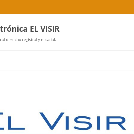
trónica EL VISIR
al derecho registral y notarial.
Ir
al
contenido