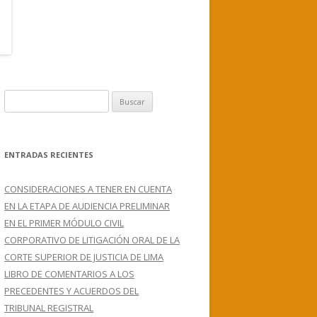
B
u
s
c
ENTRADAS RECIENTES
a
r
CONSIDERACIONES A TENER EN CUENTA
:
EN LA ETAPA DE AUDIENCIA PRELIMINAR
EN EL PRIMER MÓDULO CIVIL
CORPORATIVO DE LITIGACIÓN ORAL DE LA
CORTE SUPERIOR DE JUSTICIA DE LIMA
LIBRO DE COMENTARIOS A LOS
PRECEDENTES Y ACUERDOS DEL
TRIBUNAL REGISTRAL