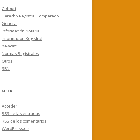
Cofopri
Derecho Registral Comparado
General
Información Notarial
Información Registral
newcat1
Normas Registrales
Otros
SBN
META
Acceder
RSS
de las entradas
RSS
de los comentarios
WordPress.org