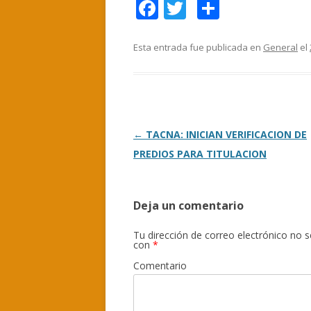
F
T
C
ac
w
o
e
itt
m
Esta entrada fue publicada en
General
el
b
er
p
o
ar
o
ti
k
r
Navegación
←
TACNA: INICIAN VERIFICACION DE
de
PREDIOS PARA TITULACION
entradas
Deja un comentario
Tu dirección de correo electrónico no s
con
*
Comentario