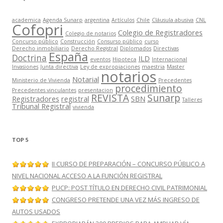
academica
Agenda Sunarp
argentina
Artículos
Chile
Cláusula abusiva
CNL
Cofopri
Colegio de Registradores
Colegio de notarios
Concurso público
Construcción
Consurso público
curso
Derecho inmobiliario
Derecho Registral
Diplomados
Directivas
España
Doctrina
ILD
eventos
Hipoteca
Internacional
Invasiones
Junta directiva
Ley de expropiaciones
maestria
Master
notarios
Notarial
Ministerio de Vivienda
Precedentes
procedimiento
Precedentes vinculantes
presentacion
REVISTA
Sunarp
Registradores
registral
SBN
Talleres
Tribunal Registral
vivienda
TOP 5
II CURSO DE PREPARACIÓN – CONCURSO PÚBLICO A
NIVEL NACIONAL ACCESO A LA FUNCIÓN REGISTRAL
PUCP: POST TÍTULO EN DERECHO CIVIL PATRIMONIAL
CONGRESO PRETENDE UNA VEZ MÁS INGRESO DE
AUTOS USADOS