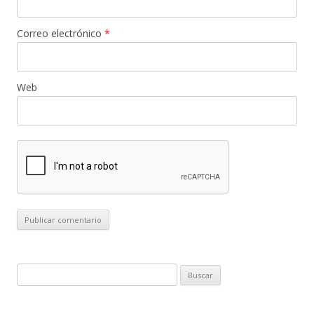
Correo electrónico
*
Web
B
u
s