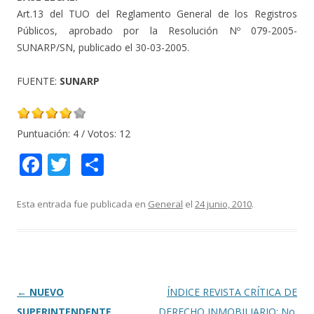
Art.13 del TUO del Reglamento General de los Registros
Públicos, aprobado por la Resolución Nº 079-2005-
SUNARP/SN, publicado el 30-03-2005.
FUENTE:
SUNARP
Puntuación:
4
/ Votos:
12
F
T
C
ac
w
o
e
itt
m
Esta entrada fue publicada en
General
el
24 junio, 2010
.
b
er
p
o
ar
o
ti
k
r
Navegación
←
NUEVO
ÍNDICE REVISTA CRÍTICA DE
de
SUPERINTENDENTE
DERECHO INMOBILIARIO: No.