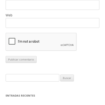
Web
B
u
s
c
ENTRADAS RECIENTES
a