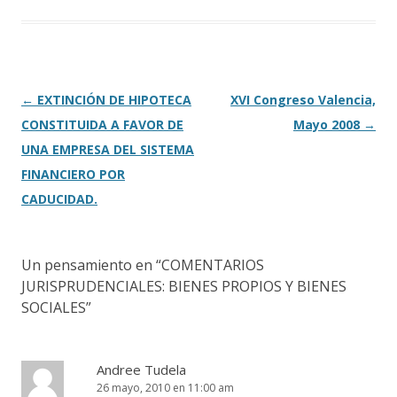
b
er
p
o
ar
o
ti
k
r
Navegación
←
EXTINCIÓN DE HIPOTECA
XVI Congreso Valencia,
de
CONSTITUIDA A FAVOR DE
Mayo 2008
→
entradas
UNA EMPRESA DEL SISTEMA
FINANCIERO POR
CADUCIDAD.
Un pensamiento en “
COMENTARIOS
JURISPRUDENCIALES: BIENES PROPIOS Y BIENES
SOCIALES
”
Andree Tudela
26 mayo, 2010 en 11:00 am