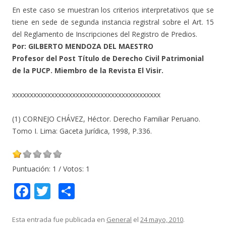
En este caso se muestran los criterios interpretativos que se
tiene en sede de segunda instancia registral sobre el Art. 15
del Reglamento de Inscripciones del Registro de Predios.
Por: GILBERTO MENDOZA DEL MAESTRO
Profesor del Post Título de Derecho Civil Patrimonial
de la PUCP. Miembro de la Revista El Visir.
xxxxxxxxxxxxxxxxxxxxxxxxxxxxxxxxxxxxxxxxxx
(1) CORNEJO CHÁVEZ, Héctor. Derecho Familiar Peruano.
Tomo I. Lima: Gaceta Jurídica, 1998, P.336.
Puntuación:
1
/ Votos:
1
F
T
C
ac
w
o
e
itt
m
Esta entrada fue publicada en
General
el
24 mayo, 2010
.