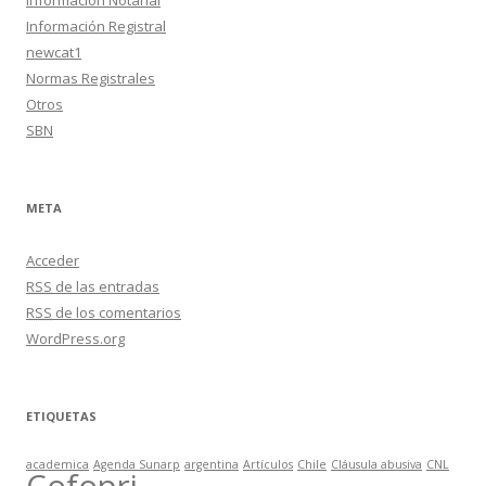
Información Notarial
Información Registral
newcat1
Normas Registrales
Otros
SBN
META
Acceder
RSS
de las entradas
RSS
de los comentarios
WordPress.org
ETIQUETAS
academica
Agenda Sunarp
argentina
Artículos
Chile
Cláusula abusiva
CNL