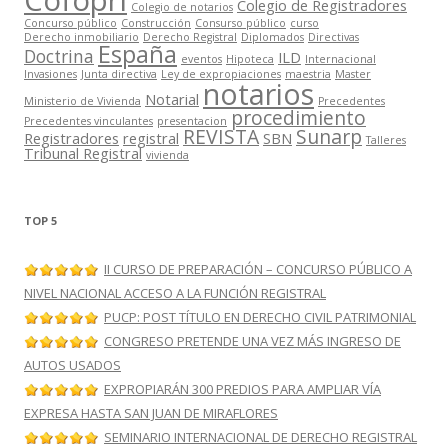
Cofopri
Colegio de Registradores
Colegio de notarios
Concurso público
Construcción
Consurso público
curso
Derecho inmobiliario
Derecho Registral
Diplomados
Directivas
España
Doctrina
ILD
eventos
Hipoteca
Internacional
Invasiones
Junta directiva
Ley de expropiaciones
maestria
Master
notarios
Notarial
Ministerio de Vivienda
Precedentes
procedimiento
Precedentes vinculantes
presentacion
REVISTA
Sunarp
Registradores
registral
SBN
Talleres
Tribunal Registral
vivienda
TOP 5
II CURSO DE PREPARACIÓN – CONCURSO PÚBLICO A
NIVEL NACIONAL ACCESO A LA FUNCIÓN REGISTRAL
PUCP: POST TÍTULO EN DERECHO CIVIL PATRIMONIAL
CONGRESO PRETENDE UNA VEZ MÁS INGRESO DE
AUTOS USADOS
EXPROPIARÁN 300 PREDIOS PARA AMPLIAR VÍA
EXPRESA HASTA SAN JUAN DE MIRAFLORES
SEMINARIO INTERNACIONAL DE DERECHO REGISTRAL