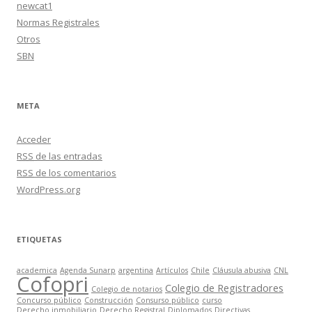
newcat1
Normas Registrales
Otros
SBN
META
Acceder
RSS
de las entradas
RSS
de los comentarios
WordPress.org
ETIQUETAS
academica
Agenda Sunarp
argentina
Artículos
Chile
Cláusula abusiva
CNL
Cofopri
Colegio de Registradores
Colegio de notarios
Concurso público
Construcción
Consurso público
curso
Derecho inmobiliario
Derecho Registral
Diplomados
Directivas