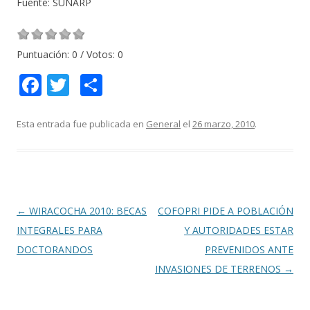
Fuente: SUNARP
Puntuación:
0
/ Votos:
0
F
T
C
ac
w
o
e
itt
m
Esta entrada fue publicada en
General
el
26 marzo, 2010
.
b
er
p
o
ar
o
ti
k
r
Navegación
←
WIRACOCHA 2010: BECAS
COFOPRI PIDE A POBLACIÓN
de
INTEGRALES PARA
Y AUTORIDADES ESTAR
entradas
DOCTORANDOS
PREVENIDOS ANTE
INVASIONES DE TERRENOS
→