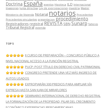
España
Doctrina
ILD
eventos
Hipoteca
Internacional
Invasiones
Junta directiva
Ley de expropiaciones
maestria
Master
notarios
Notarial
Ministerio de Vivienda
Precedentes
procedimiento
Precedentes vinculantes
presentacion
REVISTA
Sunarp
Registradores
registral
SBN
Talleres
Tribunal Registral
vivienda
TOP 5
II CURSO DE PREPARACIÓN – CONCURSO PÚBLICO A
NIVEL NACIONAL ACCESO A LA FUNCIÓN REGISTRAL
PUCP: POST TÍTULO EN DERECHO CIVIL PATRIMONIAL
CONGRESO PRETENDE UNA VEZ MÁS INGRESO DE
AUTOS USADOS
EXPROPIARÁN 300 PREDIOS PARA AMPLIAR VÍA
EXPRESA HASTA SAN JUAN DE MIRAFLORES
SEMINARIO INTERNACIONAL DE DERECHO REGISTRAL
LA FORMALIZACIÓN DE LA PROPIEDAD, PILAR DEL CRECIMIENTO
ECONÓMICO EXPERIENCIAS IBEROAMERICANAS