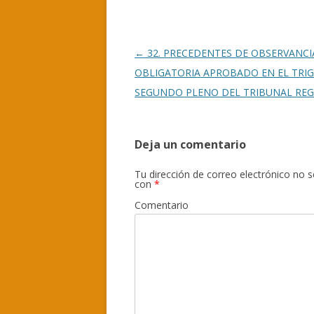
o
ar
o
ti
k
r
Navegación
←
32. PRECEDENTES DE OBSERVANCI
de
OBLIGATORIA APROBADO EN EL TRI
entradas
SEGUNDO PLENO DEL TRIBUNAL REG
Deja un comentario
Tu dirección de correo electrónico no s
con
*
Comentario