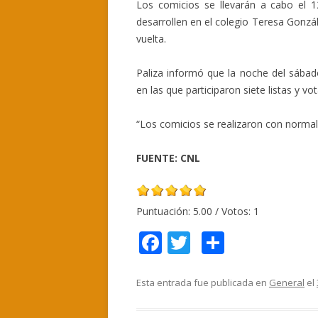
Los comicios se llevarán a cabo el 
desarrollen en el colegio Teresa Gonzá
vuelta.
Paliza informó que la noche del sábado
en las que participaron siete listas y 
“Los comicios se realizaron con norma
FUENTE: CNL
Puntuación:
5.00
/ Votos:
1
F
T
C
ac
w
o
e
itt
m
Esta entrada fue publicada en
General
el
b
er
p