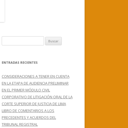
B
u
s
c
ENTRADAS RECIENTES
a
r
CONSIDERACIONES A TENER EN CUENTA
:
EN LA ETAPA DE AUDIENCIA PRELIMINAR
EN EL PRIMER MÓDULO CIVIL
CORPORATIVO DE LITIGACIÓN ORAL DE LA
CORTE SUPERIOR DE JUSTICIA DE LIMA
LIBRO DE COMENTARIOS A LOS
PRECEDENTES Y ACUERDOS DEL
TRIBUNAL REGISTRAL