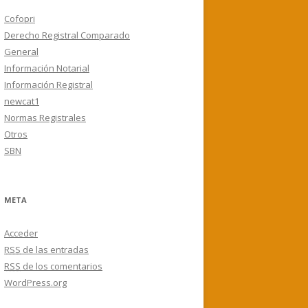
Cofopri
Derecho Registral Comparado
General
Información Notarial
Información Registral
newcat1
Normas Registrales
Otros
SBN
META
Acceder
RSS
de las entradas
RSS
de los comentarios
WordPress.org