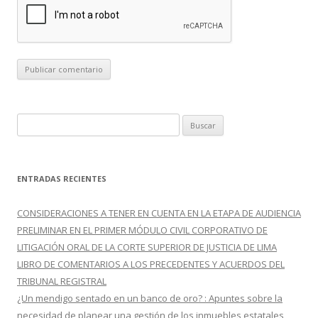
B
u
s
c
ENTRADAS RECIENTES
a
r
CONSIDERACIONES A TENER EN CUENTA EN LA ETAPA DE AUDIENCIA
:
PRELIMINAR EN EL PRIMER MÓDULO CIVIL CORPORATIVO DE
LITIGACIÓN ORAL DE LA CORTE SUPERIOR DE JUSTICIA DE LIMA
LIBRO DE COMENTARIOS A LOS PRECEDENTES Y ACUERDOS DEL
TRIBUNAL REGISTRAL
¿Un mendigo sentado en un banco de oro? : Apuntes sobre la
necesidad de planear una gestión de los inmuebles estatales