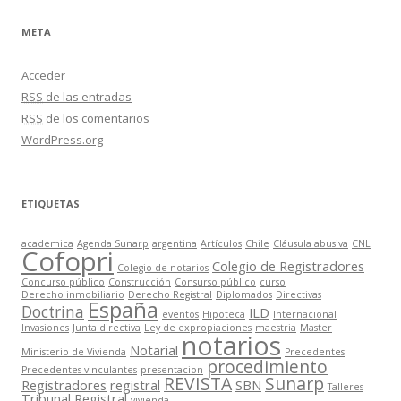
META
Acceder
RSS
de las entradas
RSS
de los comentarios
WordPress.org
ETIQUETAS
academica
Agenda Sunarp
argentina
Artículos
Chile
Cláusula abusiva
CNL
Cofopri
Colegio de Registradores
Colegio de notarios
Concurso público
Construcción
Consurso público
curso
Derecho inmobiliario
Derecho Registral
Diplomados
Directivas
España
Doctrina
ILD
eventos
Hipoteca
Internacional
Invasiones
Junta directiva
Ley de expropiaciones
maestria
Master
notarios
Notarial
Ministerio de Vivienda
Precedentes
procedimiento
Precedentes vinculantes
presentacion
REVISTA
Sunarp
Registradores
registral
SBN
Talleres
Tribunal Registral
vivienda