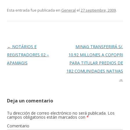
ac
w
o
e
itt
m
Esta entrada fue publicada en
General
el
27 septiembre, 2009
.
b
er
p
o
ar
o
ti
k
r
Navegación
←
NOTÁRIOS E
MINAG TRANSFERIRÁ S/.
de
REGISTRADORES 02 –
10.92 MILLONES A COFOPRI
entradas
APAMAGIS
PARA TITULAR PREDIOS DE
182 COMUNIDADES NATIVAS
→
Deja un comentario
Tu dirección de correo electrónico no será publicada.
Los
campos obligatorios están marcados con
*
Comentario