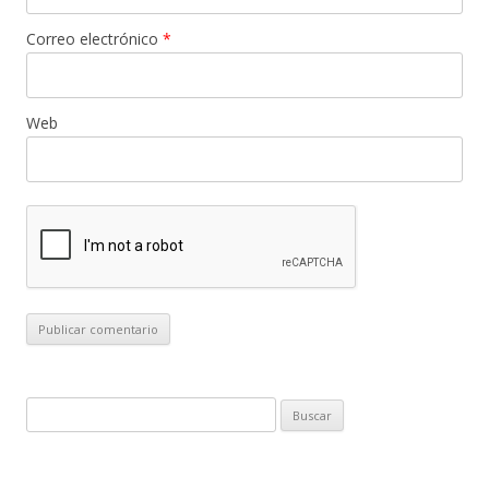
Correo electrónico
*
Web
B
u
s