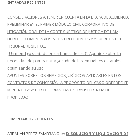
c
ENTRADAS RECIENTES
a
r
CONSIDERACIONES A TENER EN CUENTA EN LA ETAPA DE AUDIENCIA
:
PRELIMINAR EN EL PRIMER MÓDULO CIVIL CORPORATIVO DE
LITIGACIÓN ORAL DE LA CORTE SUPERIOR DE JUSTICIA DE LIMA
LIBRO DE COMENTARIOS A LOS PRECEDENTES Y ACUERDOS DEL
TRIBUNAL REGISTRAL
¿Un mendigo sentado en un banco de oro? : Apuntes sobre la
necesidad de planear una gestión de los inmuebles estatales
optimizando su uso
APUNTES SOBRE LOS REMEDIOS JURÍDICOS APLICABLES EN LOS
CONTRATOS DE CONCESIÓN. A PROPÓSITO DEL CASO ODEBRECHT
IX PLENO CASATORIO: FORMALIDAD Y TRANSFERENCIA DE
PROPIEDAD
COMENTARIOS RECIENTES
ABRAHAN PEREZ ZAMBRANO
en
DISOLUCION Y LIQUIDACION DE