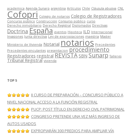
academica
Agenda Sunarp
argentina
Artículos
Chile
Cláusula abusiva
CNL
Cofopri
Colegio de Registradores
Colegio de notarios
Concurso público
Construcción
Consurso público
curso
Derecho inmobiliario
Derecho Registral
Diplomados
Directivas
España
Doctrina
ILD
eventos
Hipoteca
Internacional
Invasiones
Junta directiva
Ley de expropiaciones
maestria
Master
notarios
Notarial
Ministerio de Vivienda
Precedentes
procedimiento
Precedentes vinculantes
presentacion
REVISTA
Sunarp
Registradores
registral
SBN
Talleres
Tribunal Registral
vivienda
TOP 5
II CURSO DE PREPARACIÓN – CONCURSO PÚBLICO A
NIVEL NACIONAL ACCESO A LA FUNCIÓN REGISTRAL
PUCP: POST TÍTULO EN DERECHO CIVIL PATRIMONIAL
CONGRESO PRETENDE UNA VEZ MÁS INGRESO DE
AUTOS USADOS
EXPROPIARÁN 300 PREDIOS PARA AMPLIAR VÍA