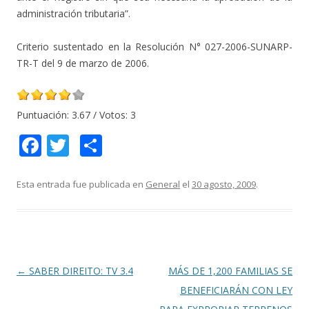
administración tributaria”.
Criterio sustentado en la Resolución N° 027-2006-SUNARP-
TR-T del 9 de marzo de 2006.
Puntuación:
3.67
/ Votos:
3
F
T
C
ac
w
o
e
itt
m
Esta entrada fue publicada en
General
el
30 agosto, 2009
.
b
er
p
o
ar
o
ti
k
r
Navegación
←
SABER DIREITO: TV 3.4
MÁS DE 1,200 FAMILIAS SE
de
BENEFICIARÁN CON LEY