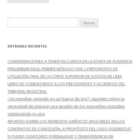
B
u
s
c
ENTRADAS RECIENTES
a
r
CONSIDERACIONES A TENER EN CUENTA EN LA ETAPA DE AUDIENCIA
:
PRELIMINAR EN EL PRIMER MÓDULO CIVIL CORPORATIVO DE
LITIGACIÓN ORAL DE LA CORTE SUPERIOR DE JUSTICIA DE LIMA
LIBRO DE COMENTARIOS A LOS PRECEDENTES Y ACUERDOS DEL
TRIBUNAL REGISTRAL
¿Un mendigo sentado en un banco de oro? : Apuntes sobre la
necesidad de planear una gestión de los inmuebles estatales
optimizando su uso
APUNTES SOBRE LOS REMEDIOS JURÍDICOS APLICABLES EN LOS
CONTRATOS DE CONCESIÓN. A PROPÓSITO DEL CASO ODEBRECHT
IX PLENO CASATORIO: FORMALIDAD Y TRANSFERENCIA DE