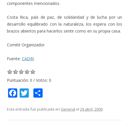
componentes mencionados.
Costa Rica, país de paz, de solidaridad y de lucha por un
desarrollo equilibrado con la naturaleza, los espera con los
brazos abiertos para hacerlos sentir como en su propia casa.
Comité Organizador
Fuente:
CADRI
Puntuación:
0
/ Votos:
0
F
T
C
ac
w
o
e
itt
m
Esta entrada fue publicada en
General
el
29 abril, 2009
.
b
er
p