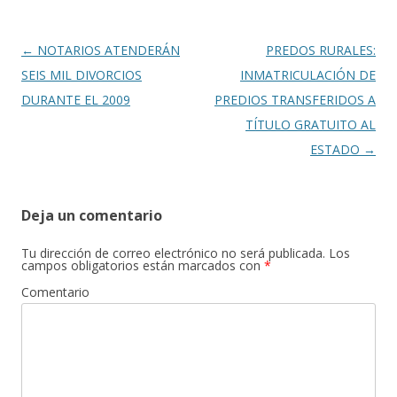
o
ar
o
ti
k
r
Navegación
←
NOTARIOS ATENDERÁN
PREDOS RURALES:
de
SEIS MIL DIVORCIOS
INMATRICULACIÓN DE
entradas
DURANTE EL 2009
PREDIOS TRANSFERIDOS A
TÍTULO GRATUITO AL
ESTADO
→
Deja un comentario
Tu dirección de correo electrónico no será publicada.
Los
campos obligatorios están marcados con
*
Comentario