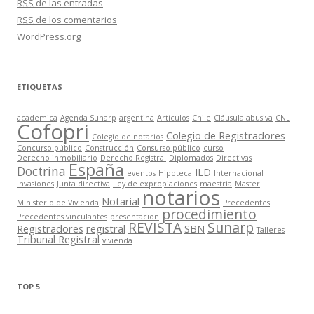
RSS
de las entradas
RSS
de los comentarios
WordPress.org
ETIQUETAS
academica
Agenda Sunarp
argentina
Artículos
Chile
Cláusula abusiva
CNL
Cofopri
Colegio de Registradores
Colegio de notarios
Concurso público
Construcción
Consurso público
curso
Derecho inmobiliario
Derecho Registral
Diplomados
Directivas
España
Doctrina
ILD
eventos
Hipoteca
Internacional
Invasiones
Junta directiva
Ley de expropiaciones
maestria
Master
notarios
Notarial
Ministerio de Vivienda
Precedentes
procedimiento
Precedentes vinculantes
presentacion
REVISTA
Sunarp
Registradores
registral
SBN
Talleres
Tribunal Registral
vivienda
TOP 5