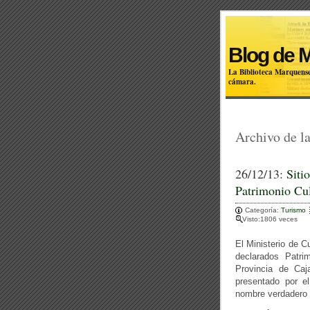
Blog de 
La Biblioteca Marquense
cámara.
Archivo de la
26/12/13:
Siti
Patrimonio Cul
Categoría:
Turismo
Visto:1806 veces
El Ministerio de C
declarados Patri
Provincia de Caj
presentado por el
nombre verdadero 