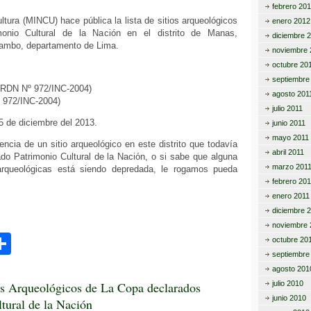
febrero 20
tir
ultura (MINCU) hace pública la lista de sitios arqueológicos
enero 2012
monio Cultural de la Nación en el distrito de Manas,
diciembre 
tambo, departamento de Lima.
noviembre 
octubre 20
septiembre
(RDN Nº 972/INC-2004)
agosto 201
 972/INC-2004)
julio 2011
25 de diciembre del 2013.
junio 2011
mayo 2011
encia de un sitio arqueológico en este distrito que todavía
abril 2011
do Patrimonio Cultural de la Nación, o si sabe que alguna
marzo 201
rqueológicas está siendo depredada, le rogamos pueda
febrero 201
enero 2011
diciembre 
noviembre 
C
octubre 20
septiembre
o
agosto 201
m
os Arqueológicos de La Copa declarados
julio 2010
junio 2010
tural de la Nación
p