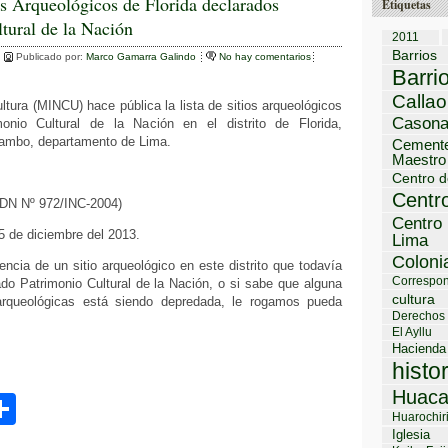
m
os Arqueológicos de Florida declarados
Etiquetas
tural de la Nación
p
2011
Barrios
ar
Publicado por:
Marco Gamarra Galindo
No hay comentarios
Barri
tir
Callao
ultura (MINCU) hace pública la lista de sitios arqueológicos
Cason
monio Cultural de la Nación en el distrito de Florida,
tambo, departamento de Lima.
Cemente
Maestro
Centro d
Centro
DN Nº 972/INC-2004)
Centro 
25 de diciembre del 2013.
Lima
Coloni
encia de un sitio arqueológico en este distrito que todavía
Correspon
do Patrimonio Cultural de la Nación, o si sabe que alguna
cultura
rqueológicas está siendo depredada, le rogamos pueda
Derechos
El Ayllu
Hacienda
histo
Huaca
C
Huarochir
o
Iglesia