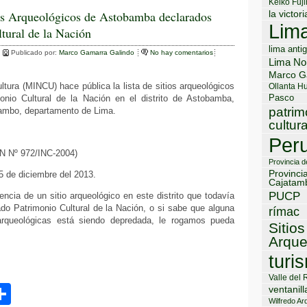
Keiko Fuji
m
os Arqueológicos de Astobamba declarados
la victori
Lim
tural de la Nación
p
lima anti
ar
Publicado por:
Marco Gamarra Galindo
No hay comentarios
Lima No
Marco G
tir
ultura (MINCU) hace pública la lista de sitios arqueológicos
Ollanta H
Pasco
onio Cultural de la Nación en el distrito de Astobamba,
patrim
tambo, departamento de Lima.
cultura
Per
N Nº 972/INC-2004)
Provincia 
Provinci
25 de diciembre del 2013.
Cajatam
PUCP
encia de un sitio arqueológico en este distrito que todavía
do Patrimonio Cultural de la Nación, o si sabe que alguna
rímac
rqueológicas está siendo depredada, le rogamos pueda
Sitios
Arque
turi
Valle del 
C
ventanill
Wilfredo Ard