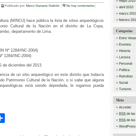
mayo 2010
ar
Publicado por:
Marco Gamarra Galindo
No hay comentarios
abril 2010
marzo 201
tir
febrero 20
ultura (MINCU) hace pública la lista de sitios arqueológicos
monio Cultural de la Nación en el distrito de La Copa,
Categorías
tambo, departamento de Lima.
Entre Vista
Eventos
DN Nº 1284/INC-2004)
Historia
Nº 1284/INC-2004)
Lectura
Personal
25 de diciembre del 2013.
Política
encia de un sitio arqueológico en este distrito que todavía
Retrofoto
do Patrimonio Cultural de la Nación, o si sabe que alguna
Social
rqueológicas está siendo depredada, le rogamos pueda
Turismo
Meta
Acceder
RSS
de las
C
RSS
de los
o
WordPress