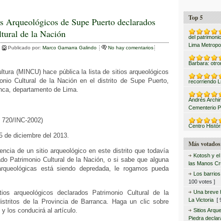
o
m
Top 5
os Arqueológicos de Supe Puerto declarados
tural de la Nación
p
del patrimonio
Lima Metropo
ar
Publicado por:
Marco Gamarra Galindo
No hay comentarios
Barbara: otro
tir
ultura (MINCU) hace pública la lista de sitios arqueológicos
onio Cultural de la Nación en el distrito de Supe Puerto,
recorriendo L
anca, departamento de Lima.
Andrés Archi
Cementerio P
 720/INC-2002)
Centro Histór
25 de diciembre del 2013.
Más votados
encia de un sitio arqueológico en este distrito que todavía
Kotosh y el
do Patrimonio Cultural de la Nación, o si sabe que alguna
las Manos C
rqueológicas está siendo depredada, le rogamos pueda
Los barrio
100 votes ]
ios arqueológicos declarados Patrimonio Cultural de la
Una breve hi
La Victoria
[ 9
istritos de la Provincia de Barranca. Haga un clic sobre
 y los conducirá al artículo.
Sitios Arqu
Piedra declar