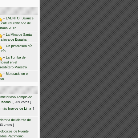
EVENTO: Balance
 cultural edificado de
litana 2012
La Mina de Santa
ra joya de España
Un pintoresco día
urín
La Tumba de
mbaud en el
resbítero Maestro
Mototaxis en el
ico
 misterioso Templo de
ruzadas
[ 209 votes ]
s más bravos de Lima
[
storia del distrito de
3 votes ]
eológicos de Puente
ados Patrimonio