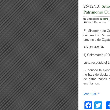
c
tt
25/12/13:
Siti
Patrimonio Cul
e
er
Categoría:
b
Turismo
Visto:1455 veces
o
El Ministerio de C
o
declarados Patrim
provincia de Caja
k
ASTOBAMBA
1) Chiromarca (RD
Lista recogida el 
Si conoce la exist
no ha sido declara
de estas zonas a
escribirnos.
Leer más
»
F
T