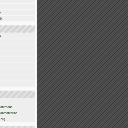
0
10
s
 entradas
 comentarios
.org