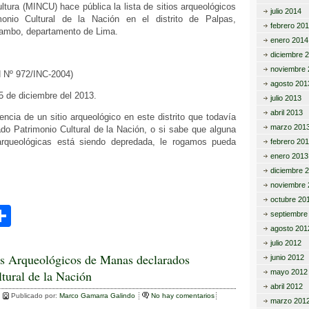
tir
ultura (MINCU) hace pública la lista de sitios arqueológicos
julio 2014
monio Cultural de la Nación en el distrito de Palpas,
febrero 20
tambo, departamento de Lima.
enero 2014
diciembre 
noviembre 
 Nº 972/INC-2004)
agosto 201
25 de diciembre del 2013.
julio 2013
abril 2013
encia de un sitio arqueológico en este distrito que todavía
marzo 201
do Patrimonio Cultural de la Nación, o si sabe que alguna
rqueológicas está siendo depredada, le rogamos pueda
febrero 20
enero 2013
diciembre 
noviembre 
octubre 20
C
septiembre
agosto 201
o
julio 2012
m
os Arqueológicos de Manas declarados
junio 2012
tural de la Nación
mayo 2012
p
abril 2012
ar
Publicado por:
Marco Gamarra Galindo
No hay comentarios
marzo 201