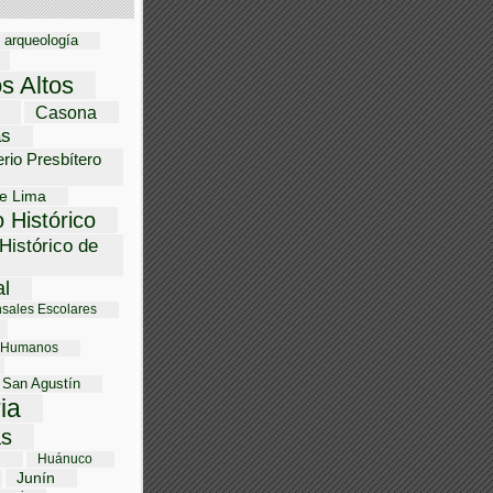
arqueología
os Altos
Casona
as
rio Presbítero
e Lima
 Histórico
Histórico de
al
sales Escolares
 Humanos
 San Agustín
ria
s
i
Huánuco
Junín