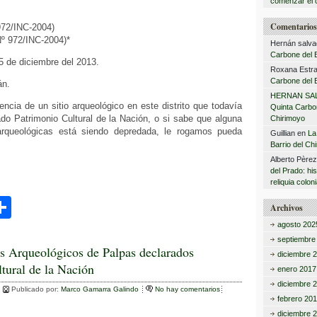
comenzar el 
Comentarios 
972/INC-2004)
º 972/INC-2004)*
Hernán salva
Carbone del B
25 de diciembre del 2013.
Roxana Estra
Carbone del B
án.
HERNAN SA
encia de un sitio arqueológico en este distrito que todavía
Quinta Carbon
do Patrimonio Cultural de la Nación, o si sabe que alguna
Chirimoyo
rqueológicas está siendo depredada, le rogamos pueda
Guillian
en
La
Barrio del Ch
Alberto Père
del Prado: hi
reliquia coloni
C
Archivos
o
agosto 202
septiembre
m
os Arqueológicos de Palpas declarados
diciembre 
tural de la Nación
p
enero 2017
diciembre 
ar
Publicado por:
Marco Gamarra Galindo
No hay comentarios
febrero 20
diciembre 