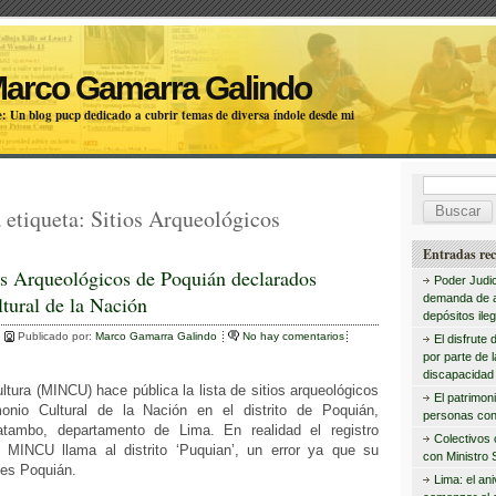
Marco Gamarra Galindo
: Un blog pucp dedicado a cubrir temas de diversa índole desde mi
B
 etiqueta:
Sitios Arqueológicos
u
s
Entradas rec
os Arqueológicos de Poquián declarados
c
Poder Judic
tural de la Nación
demanda de 
a
depósitos ileg
Publicado por:
Marco Gamarra Galindo
No hay comentarios
r
El disfrute 
por parte de 
:
discapacidad 
ultura (MINCU) hace pública la lista de sitios arqueológicos
El patrimon
monio Cultural de la Nación en el distrito de Poquián,
personas con
atambo, departamento de Lima. En realidad el registro
Colectivos
 MINCU llama al distrito ‘Puquian’, un error ya que su
con Ministro 
es Poquián.
Lima: el an