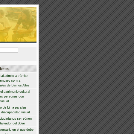
ientes
ial admite a trámite
amparo contra
ales de Barrios Altos
del patrimonio cultural
las personas con
visual
io de Lima para las
 discapacidad visual
 ciudadanos se reúnen
Salvador del Solar
iversario en el que debe