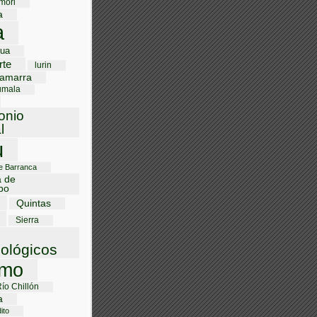
mori
a
a
gua
rte
lurin
amarra
umala
onio
l
u
de Barranca
a de
bo
Quintas
Sierra
ológicos
smo
Río Chillón
a
ito