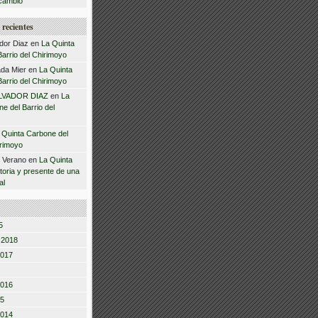
cambio
recientes
dor Diaz
en
La Quinta
arrio del Chirimoyo
da Mier
en
La Quinta
arrio del Chirimoyo
LVADOR DIAZ
en
La
e del Barrio del
 Quinta Carbone del
irimoyo
z Verano
en
La Quinta
storia y presente de una
al
5
 2018
2017
2016
15
2014