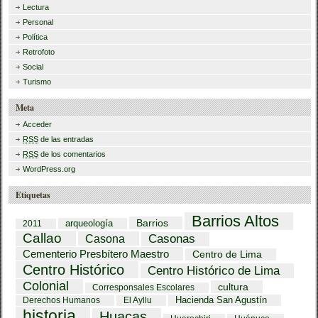
Lectura
Personal
Política
Retrofoto
Social
Turismo
Meta
Acceder
RSS
de las entradas
RSS
de los comentarios
WordPress.org
Etiquetas
Barrios Altos
Barrios
arqueología
2011
Callao
Casona
Casonas
Cementerio Presbítero Maestro
Centro de Lima
Centro Histórico
Centro Histórico de Lima
Colonial
cultura
Corresponsales Escolares
Hacienda San Agustín
Derechos Humanos
El Ayllu
historia
Huacas