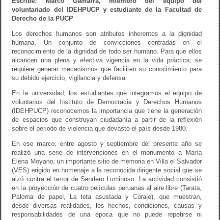
Escribe: Marco Gamarra, miembro del equipo del
voluntariado del IDEHPUCP y estudiante de la Facultad de
Derecho de la PUCP
Los derechos humanos son atributos inherentes a la dignidad
humana. Un conjunto de convicciones centradas en el
reconocimiento de la dignidad de todo ser humano. Para que ellos
alcancen una plena y efectiva vigencia en la vida práctica, se
requiere generar mecanismos que faciliten su conocimiento para
su debido ejercicio, vigilancia y defensa.
En la universidad, los estudiantes que integramos el equipo de
voluntarios del Instituto de Democracia y Derechos Humanos
(IDEHPUCP) reconocemos la importancia que tiene la generación
de espacios que construyan ciudadanía a partir de la reflexión
sobre el periodo de violencia que devastó el país desde 1980.
En ese marco, entre agosto y septiembre del presente año se
realizó una serie de intervenciones en el monumento a María
Elena Moyano, un importante sitio de memoria en Villa el Salvador
(VES) erigido en homenaje a la reconocida dirigente social que se
alzó contra el terror de Sendero Luminoso. La actividad consistió
en la proyección de cuatro películas peruanas al aire libre (Tarata,
Paloma de papel, La teta asustada y Coraje), que muestran,
desde diversas realidades, los hechos, condiciones, causas y
responsabilidades de una época que no puede repetirse ni