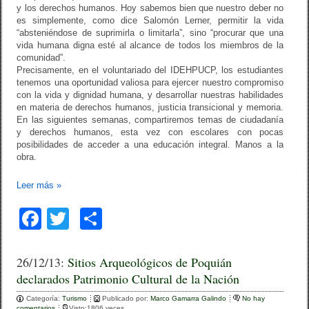
y los derechos humanos. Hoy sabemos bien que nuestro deber no
es simplemente, como dice Salomón Lerner, permitir la vida
“absteniéndose de suprimirla o limitarla”, sino “procurar que una
vida humana digna esté al alcance de todos los miembros de la
comunidad”.
Precisamente, en el voluntariado del IDEHPUCP, los estudiantes
tenemos una oportunidad valiosa para ejercer nuestro compromiso
con la vida y dignidad humana, y desarrollar nuestras habilidades
en materia de derechos humanos, justicia transicional y memoria.
En las siguientes semanas, compartiremos temas de ciudadanía
y derechos humanos, esta vez con escolares con pocas
posibilidades de acceder a una educación integral. Manos a la
obra.
Leer más
»
F
T
C
a
wi
o
c
tt
m
26/12/13:
Sitios Arqueológicos de Poquián
declarados Patrimonio Cultural de la Nación
e
er
p
Categoría:
b
Turismo
ar
Publicado por:
Marco Gamarra Galindo
No hay
comentarios
Visto:1806 veces