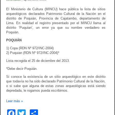
o
tir
El Ministerio de Cultura (MINCU) hace pública la lista de sitios
o
arqueológicos declarados Patrimonio Cultural de la Nación en el
distrito de Poquián, Provincia de Cajatambo, departamento de
k
Lima. En realidad el registro presentado por el MINCU llama al
distrito ‘Puquian’, un error ya que su nombre verdadero es
Poquián.
POQUIÁN
1) Copa (RDN Nº 972/INC-2004)
2) Puquian (RDN Nº 972/INC-2004)*
Lista recogida el 25 de diciembre del 2013.
*Debe decir Poquián.
Si conoce la existencia de un sitio arqueológico en este distrito
que todavía no ha sido declarado Patrimonio Cultural de la Nación,
o si sabe que alguna de estas zonas arqueológicas está siendo
depredada, le rogamos pueda escribirnos.
Leer más
»
F
T
C