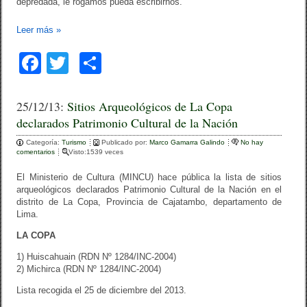
depredada, le rogamos pueda escribirnos.
Leer más
»
F
T
C
a
wi
o
c
tt
m
25/12/13:
Sitios Arqueológicos de La Copa
declarados Patrimonio Cultural de la Nación
e
er
p
Categoría:
b
Turismo
ar
Publicado por:
Marco Gamarra Galindo
No hay
comentarios
Visto:1539 veces
o
tir
El Ministerio de Cultura (MINCU) hace pública la lista de sitios
o
arqueológicos declarados Patrimonio Cultural de la Nación en el
distrito de La Copa, Provincia de Cajatambo, departamento de
k
Lima.
LA COPA
1) Huiscahuain (RDN Nº 1284/INC-2004)
2) Michirca (RDN Nº 1284/INC-2004)
Lista recogida el 25 de diciembre del 2013.