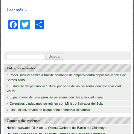
Leer más
»
F
T
C
a
wi
o
c
tt
m
e
er
p
B
b
ar
u
Entradas recientes
o
tir
s
Poder Judicial admite a trámite demanda de amparo contra depósitos ilegales de
o
c
Barrios Altos
El disfrute del patrimonio cultural por parte de las personas con discapacidad
a
k
visual
r
El patrimonio de Lima para las personas con discapacidad visual
Colectivos ciudadanos se reúnen con Ministro Salvador del Solar
:
Lima: el aniversario en el que debe comenzar el cambio
Comentarios recientes
Hernán salvador Diaz
en
La Quinta Carbone del Barrio del Chirimoyo
Roxana Estrada Mier
en
La Quinta Carbone del Barrio del Chirimoyo