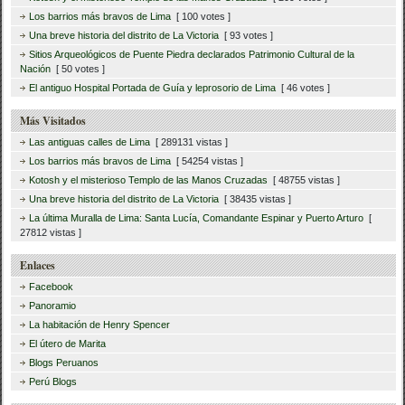
Los barrios más bravos de Lima
[ 100 votes ]
Una breve historia del distrito de La Victoria
[ 93 votes ]
Sitios Arqueológicos de Puente Piedra declarados Patrimonio Cultural de la
Nación
[ 50 votes ]
El antiguo Hospital Portada de Guía y leprosorio de Lima
[ 46 votes ]
Más Visitados
Las antiguas calles de Lima
[ 289131 vistas ]
Los barrios más bravos de Lima
[ 54254 vistas ]
Kotosh y el misterioso Templo de las Manos Cruzadas
[ 48755 vistas ]
Una breve historia del distrito de La Victoria
[ 38435 vistas ]
La última Muralla de Lima: Santa Lucía, Comandante Espinar y Puerto Arturo
[
27812 vistas ]
Enlaces
Facebook
Panoramio
La habitación de Henry Spencer
El útero de Marita
Blogs Peruanos
Perú Blogs