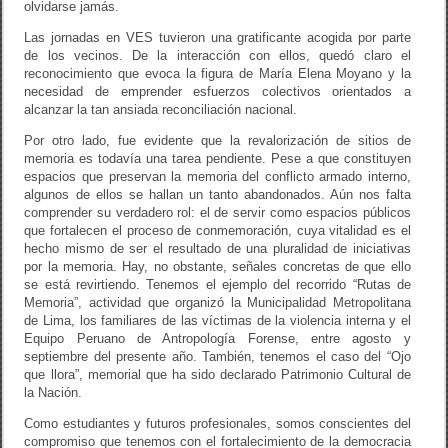
olvidarse jamás.
Las jornadas en VES tuvieron una gratificante acogida por parte
de los vecinos. De la interacción con ellos, quedó claro el
reconocimiento que evoca la figura de María Elena Moyano y la
necesidad de emprender esfuerzos colectivos orientados a
alcanzar la tan ansiada reconciliación nacional.
Por otro lado, fue evidente que la revalorización de sitios de
memoria es todavía una tarea pendiente. Pese a que constituyen
espacios que preservan la memoria del conflicto armado interno,
algunos de ellos se hallan un tanto abandonados. Aún nos falta
comprender su verdadero rol: el de servir como espacios públicos
que fortalecen el proceso de conmemoración, cuya vitalidad es el
hecho mismo de ser el resultado de una pluralidad de iniciativas
por la memoria. Hay, no obstante, señales concretas de que ello
se está revirtiendo. Tenemos el ejemplo del recorrido “Rutas de
Memoria”, actividad que organizó la Municipalidad Metropolitana
de Lima, los familiares de las víctimas de la violencia interna y el
Equipo Peruano de Antropología Forense, entre agosto y
septiembre del presente año. También, tenemos el caso del “Ojo
que llora”, memorial que ha sido declarado Patrimonio Cultural de
la Nación.
Como estudiantes y futuros profesionales, somos conscientes del
compromiso que tenemos con el fortalecimiento de la democracia