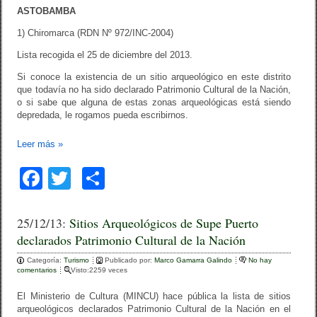
ASTOBAMBA
1) Chiromarca (RDN Nº 972/INC-2004)
Lista recogida el 25 de diciembre del 2013.
Si conoce la existencia de un sitio arqueológico en este distrito
que todavía no ha sido declarado Patrimonio Cultural de la Nación,
o si sabe que alguna de estas zonas arqueológicas está siendo
depredada, le rogamos pueda escribirnos.
Leer más
»
F
T
C
a
wi
o
c
tt
m
25/12/13:
Sitios Arqueológicos de Supe Puerto
declarados Patrimonio Cultural de la Nación
e
er
p
Categoría:
b
Turismo
ar
Publicado por:
Marco Gamarra Galindo
No hay
comentarios
Visto:2259 veces
o
tir
El Ministerio de Cultura (MINCU) hace pública la lista de sitios
o
arqueológicos declarados Patrimonio Cultural de la Nación en el