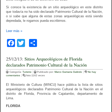
Si conoce la existencia de un sitio arqueológico en este distrito
que todavía no ha sido declarado Patrimonio Cultural de la Nación,
o si sabe que alguna de estas zonas arqueológicas está siendo
depredada, le rogamos pueda escribirnos.
Leer más
»
F
T
C
a
wi
o
c
tt
m
25/12/13:
Sitios Arqueológicos de Florida
declarados Patrimonio Cultural de la Nación
e
er
p
Categoría:
b
Turismo
ar
Publicado por:
Marco Gamarra Galindo
No hay
comentarios
Visto:1162 veces
o
tir
El Ministerio de Cultura (MINCU) hace pública la lista de sitios
o
arqueológicos declarados Patrimonio Cultural de la Nación en el
distrito de Florida, Provincia de Cajatambo, departamento de
k
Lima.
FLORIDA