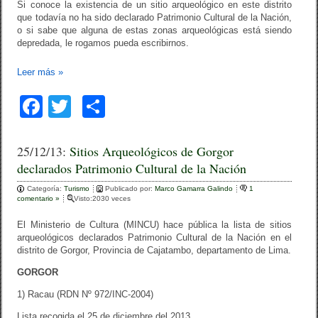
Si conoce la existencia de un sitio arqueológico en este distrito
que todavía no ha sido declarado Patrimonio Cultural de la Nación,
o si sabe que alguna de estas zonas arqueológicas está siendo
depredada, le rogamos pueda escribirnos.
Leer más
»
F
T
C
a
wi
o
c
tt
m
25/12/13:
Sitios Arqueológicos de Gorgor
declarados Patrimonio Cultural de la Nación
e
er
p
Categoría:
b
Turismo
ar
Publicado por:
Marco Gamarra Galindo
1
comentario »
Visto:2030 veces
o
tir
El Ministerio de Cultura (MINCU) hace pública la lista de sitios
o
arqueológicos declarados Patrimonio Cultural de la Nación en el
distrito de Gorgor, Provincia de Cajatambo, departamento de Lima.
k
GORGOR
1) Racau (RDN Nº 972/INC-2004)
Lista recogida el 25 de diciembre del 2013.