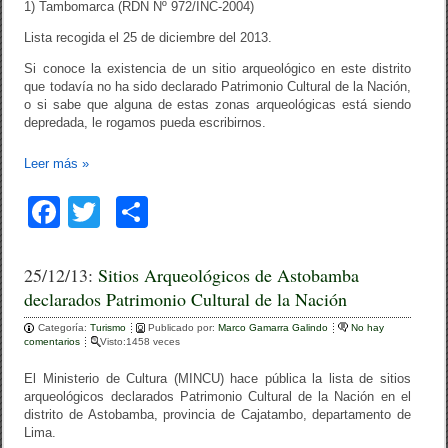
1) Tambomarca (RDN Nº 972/INC-2004)
Lista recogida el 25 de diciembre del 2013.
Si conoce la existencia de un sitio arqueológico en este distrito
que todavía no ha sido declarado Patrimonio Cultural de la Nación,
o si sabe que alguna de estas zonas arqueológicas está siendo
depredada, le rogamos pueda escribirnos.
Leer más
»
F
T
C
a
wi
o
c
tt
m
25/12/13:
Sitios Arqueológicos de Astobamba
declarados Patrimonio Cultural de la Nación
e
er
p
Categoría:
b
Turismo
ar
Publicado por:
Marco Gamarra Galindo
No hay
comentarios
Visto:1458 veces
o
tir
El Ministerio de Cultura (MINCU) hace pública la lista de sitios
o
arqueológicos declarados Patrimonio Cultural de la Nación en el
distrito de Astobamba, provincia de Cajatambo, departamento de
k
Lima.