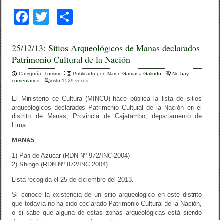
F
T
C
a
wi
o
c
tt
m
25/12/13:
Sitios Arqueológicos de Manas declarados
Patrimonio Cultural de la Nación
e
er
p
Categoría:
b
Turismo
ar
Publicado por:
Marco Gamarra Galindo
No hay
comentarios
Visto:1529 veces
o
tir
El Ministerio de Cultura (MINCU) hace pública la lista de sitios
o
arqueológicos declarados Patrimonio Cultural de la Nación en el
distrito de Manas, Provincia de Cajatambo, departamento de
k
Lima.
MANAS
1) Pan de Azucar (RDN Nº 972/INC-2004)
2) Shingo (RDN Nº 972/INC-2004)
Lista recogida el 25 de diciembre del 2013.
Si conoce la existencia de un sitio arqueológico en este distrito
que todavía no ha sido declarado Patrimonio Cultural de la Nación,
o si sabe que alguna de estas zonas arqueológicas está siendo