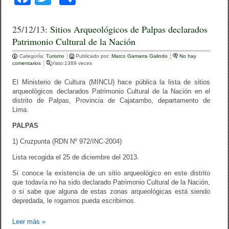
a
wi
o
c
tt
m
25/12/13:
Sitios Arqueológicos de Palpas declarados
Patrimonio Cultural de la Nación
e
er
p
Categoría:
b
Turismo
ar
Publicado por:
Marco Gamarra Galindo
No hay
comentarios
Visto:1389 veces
o
tir
El Ministerio de Cultura (MINCU) hace pública la lista de sitios
o
arqueológicos declarados Patrimonio Cultural de la Nación en el
distrito de Palpas, Provincia de Cajatambo, departamento de
k
Lima.
PALPAS
1) Cruzpunta (RDN Nº 972/INC-2004)
Lista recogida el 25 de diciembre del 2013.
Si conoce la existencia de un sitio arqueológico en este distrito
que todavía no ha sido declarado Patrimonio Cultural de la Nación,
o si sabe que alguna de estas zonas arqueológicas está siendo
depredada, le rogamos pueda escribirnos.
Leer más
»