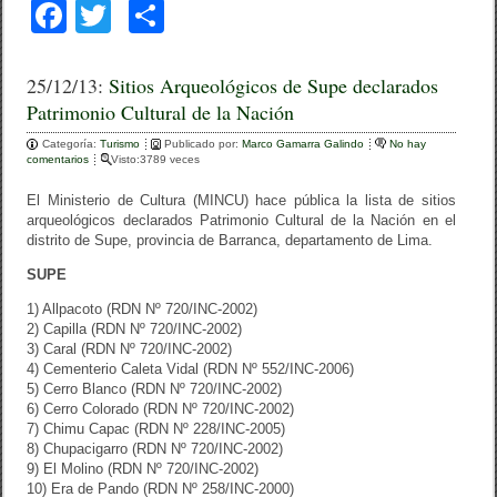
F
T
C
a
wi
o
c
tt
m
25/12/13:
Sitios Arqueológicos de Supe declarados
Patrimonio Cultural de la Nación
e
er
p
Categoría:
b
Turismo
ar
Publicado por:
Marco Gamarra Galindo
No hay
comentarios
Visto:3789 veces
o
tir
El Ministerio de Cultura (MINCU) hace pública la lista de sitios
o
arqueológicos declarados Patrimonio Cultural de la Nación en el
distrito de Supe, provincia de Barranca, departamento de Lima.
k
SUPE
1) Allpacoto (RDN Nº 720/INC-2002)
2) Capilla (RDN Nº 720/INC-2002)
3) Caral (RDN Nº 720/INC-2002)
4) Cementerio Caleta Vidal (RDN Nº 552/INC-2006)
5) Cerro Blanco (RDN Nº 720/INC-2002)
6) Cerro Colorado (RDN Nº 720/INC-2002)
7) Chimu Capac (RDN Nº 228/INC-2005)
8) Chupacigarro (RDN Nº 720/INC-2002)
9) El Molino (RDN Nº 720/INC-2002)
10) Era de Pando (RDN Nº 258/INC-2000)