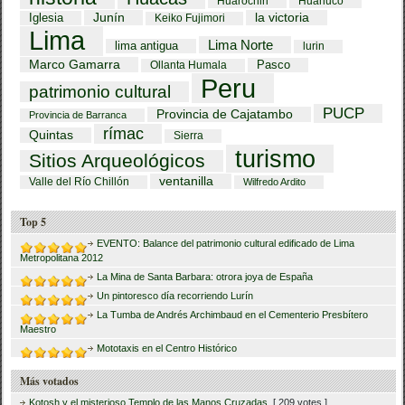
Huarochiri
Huánuco
Iglesia
Junín
la victoria
Keiko Fujimori
Lima
Lima Norte
lima antigua
lurin
Marco Gamarra
Pasco
Ollanta Humala
Peru
patrimonio cultural
PUCP
Provincia de Cajatambo
Provincia de Barranca
rímac
Quintas
Sierra
turismo
Sitios Arqueológicos
ventanilla
Valle del Río Chillón
Wilfredo Ardito
Top 5
EVENTO: Balance del patrimonio cultural edificado de Lima
Metropolitana 2012
La Mina de Santa Barbara: otrora joya de España
Un pintoresco día recorriendo Lurín
La Tumba de Andrés Archimbaud en el Cementerio Presbítero
Maestro
Mototaxis en el Centro Histórico
Más votados
Kotosh y el misterioso Templo de las Manos Cruzadas
[ 209 votes ]