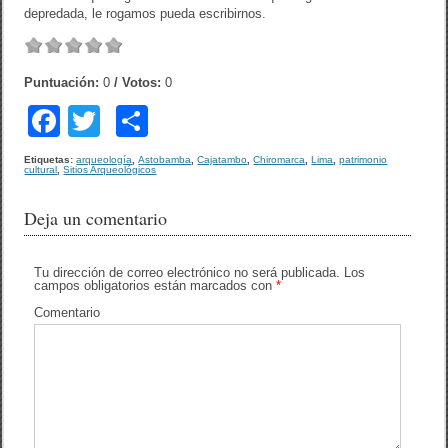
depredada, le rogamos pueda escribirnos.
Puntuación:
0
/ Votos:
0
F
T
C
a
wi
o
Etiquetas:
arqueología
,
Astobamba
,
Cajatambo
,
Chiromarca
,
Lima
,
patrimonio
cultural
,
Sitios Arqueológicos
c
tt
m
e
er
p
Deja un comentario
b
ar
o
tir
Tu dirección de correo electrónico no será publicada.
Los
campos obligatorios están marcados con
*
o
Comentario
k