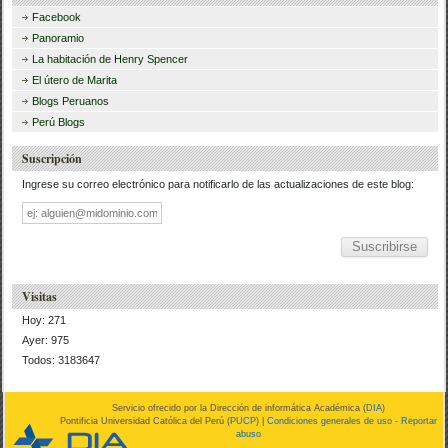
Facebook
Panoramio
La habitación de Henry Spencer
El útero de Marita
Blogs Peruanos
Perú Blogs
Suscripción
Ingrese su correo electrónico para notificarlo de las actualizaciones de este blog:
Dirección
de
correo
Visitas
Hoy: 271
Ayer: 975
Todos: 3183647
Servicio ofrecido por la Dirección de informática Académica (
DIA
)
Pontificia Universidad Católica del Perú (
PUCP
) |
Condiciones generales de uso
-
Reportar
abuso