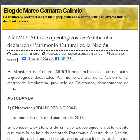
Blog de Marco Gamarra Galindo
La Biblioteca Marquense: Un blog pucp dedicado a cubrir temas de diversa índole
desde mi cámara.
25/12/13: Sitios Arqueológicos de Astobamba
declarados Patrimonio Cultural de la Nación
Categoría:
Turismo
Publicado por:
Marco Gamarra Galindo
Visto:1457
veces
El Ministerio de Cultura (MINCU) hace pública la lista de sitios
arqueológicos declarados Patrimonio Cultural de la Nación en el
distrito de Astobamba, provincia de Cajatambo, departamento de
Lima.
ASTOBAMBA
1) Chiromarca (RDN Nº 972/INC-2004)
Lista recogida el 25 de diciembre del 2013.
Si conoce la existencia de un sitio arqueológico en este distrito
que todavía no ha sido declarado Patrimonio Cultural de la Nación,
o si sabe que alguna de estas zonas arqueológicas está siendo