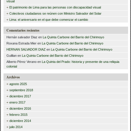
visual
r
El patrimonio de Lima para las personas con discapacidad visual
Colectivos ciudadanos se reúnen con Ministro Salvador del Solar
:
Lima: el aniversario en el que debe comenzar el cambio
Comentarios recientes
Hernán salvador Diaz
en
La Quinta Carbone del Barrio del Chirimoyo
Roxana Estrada Mier
en
La Quinta Carbone del Barrio del Chirimoyo
HERNAN SALVADOR DIAZ
en
La Quinta Carbone del Barrio del Chirimoyo
Guillian
en
La Quinta Carbone del Barrio del Chirimoyo
Alberto Pèrez Verano
en
La Quinta del Prado: historia y presente de una reliquia
colonial
Archivos
agosto 2025
septiembre 2018
diciembre 2017
enero 2017
diciembre 2016
febrero 2015
diciembre 2014
julio 2014