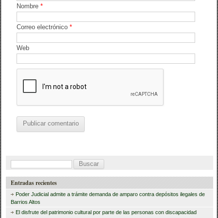
Nombre
*
Correo electrónico
*
Web
B
u
Entradas recientes
s
Poder Judicial admite a trámite demanda de amparo contra depósitos ilegales de
c
Barrios Altos
El disfrute del patrimonio cultural por parte de las personas con discapacidad
a