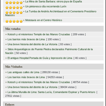
La Mina de Santa Barbara: otrora joya de España
Un pintoresco día recorriendo Lurín
La Tumba de Andrés Archimbaud en el Cementerio Presbítero
Maestro
Mototaxis en el Centro Histórico
Más votados
Kotosh y el misterioso Templo de las Manos Cruzadas
[ 209 votes ]
Los barrios más bravos de Lima
[ 100 votes ]
Una breve historia del distrito de La Victoria
[ 93 votes ]
Sitios Arqueológicos de Puente Piedra declarados Patrimonio Cultural de la
Nación
[ 50 votes ]
El antiguo Hospital Portada de Guía y leprosorio de Lima
[ 46 votes ]
Más Visitados
Las antiguas calles de Lima
[ 289130 vistas ]
Los barrios más bravos de Lima
[ 54253 vistas ]
Kotosh y el misterioso Templo de las Manos Cruzadas
[ 48754 vistas ]
Una breve historia del distrito de La Victoria
[ 38434 vistas ]
La última Muralla de Lima: Santa Lucía, Comandante Espinar y Puerto Arturo
[
27811 vistas ]
Enlaces