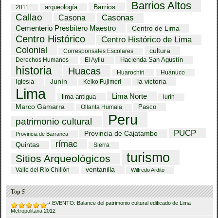
Barrios Altos
Barrios
arqueología
2011
Callao
Casona
Casonas
Cementerio Presbítero Maestro
Centro de Lima
Centro Histórico
Centro Histórico de Lima
Colonial
cultura
Corresponsales Escolares
Hacienda San Agustín
Derechos Humanos
El Ayllu
historia
Huacas
Huarochiri
Huánuco
Iglesia
Junín
la victoria
Keiko Fujimori
Lima
Lima Norte
lima antigua
lurin
Marco Gamarra
Pasco
Ollanta Humala
Peru
patrimonio cultural
PUCP
Provincia de Cajatambo
Provincia de Barranca
rímac
Quintas
Sierra
turismo
Sitios Arqueológicos
ventanilla
Valle del Río Chillón
Wilfredo Ardito
Top 5
EVENTO: Balance del patrimonio cultural edificado de Lima
Metropolitana 2012