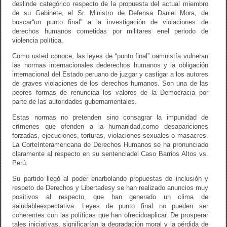
deslinde categórico respecto de la propuesta del actual miembro
de su Gabinete, el Sr. Ministro de Defensa Daniel Mora, de
buscar“un punto final” a la investigación de violaciones de
derechos humanos cometidas por militares enel periodo de
violencia política.
Como usted conoce, las leyes de “punto final” oamnistía vulneran
las normas internacionales dederechos humanos y la obligación
internacional del Estado peruano de juzgar y castigar a los autores
de graves violaciones de los derechos humanos. Son una de las
peores formas de renunciaa los valores de la Democracia por
parte de las autoridades gubernamentales.
Estas normas no pretenden sino consagrar la impunidad de
crímenes que ofenden a la humanidad,como desapariciones
forzadas, ejecuciones, torturas, violaciones sexuales o masacres.
La CorteInteramericana de Derechos Humanos se ha pronunciado
claramente al respecto en su sentenciadel Caso Barrios Altos vs.
Perú.
Su partido llegó al poder enarbolando propuestas de inclusión y
respeto de Derechos y Libertadesy se han realizado anuncios muy
positivos al respecto, que han generado un clima de
saludableexpectativa. Leyes de punto final no pueden ser
coherentes con las políticas que han ofrecidoaplicar. De prosperar
tales iniciativas, significarían la degradación moral y la pérdida de