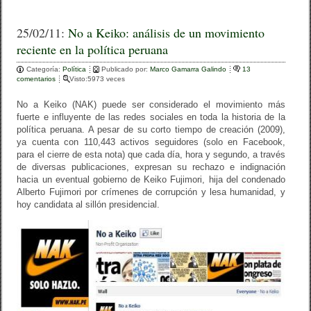
a
wi
o
c
tt
m
25/02/11:
No a Keiko: análisis de un movimiento
reciente en la política peruana
e
er
p
Categoría:
b
Política
Publicado por:
ar
Marco Gamarra Galindo
13
comentarios
Visto:5973 veces
o
tir
No a Keiko (NAK) puede ser considerado el movimiento más
o
fuerte e influyente de las redes sociales en toda la historia de la
política peruana. A pesar de su corto tiempo de creación (2009),
k
ya cuenta con 110,443 activos seguidores (solo en Facebook,
para el cierre de esta nota) que cada día, hora y segundo, a través
de diversas publicaciones, expresan su rechazo e indignación
hacia un eventual gobierno de Keiko Fujimori, hija del condenado
Alberto Fujimori por crímenes de corrupción y lesa humanidad, y
hoy candidata al sillón presidencial.