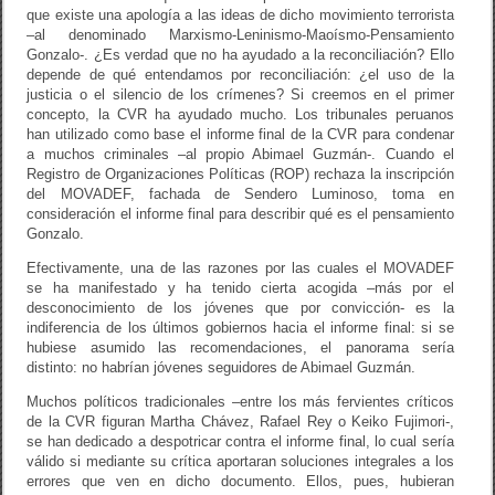
que existe una apología a las ideas de dicho movimiento terrorista
–al denominado Marxismo-Leninismo-Maoísmo-Pensamiento
Gonzalo-. ¿Es verdad que no ha ayudado a la reconciliación? Ello
depende de qué entendamos por reconciliación: ¿el uso de la
justicia o el silencio de los crímenes? Si creemos en el primer
concepto, la CVR ha ayudado mucho. Los tribunales peruanos
han utilizado como base el informe final de la CVR para condenar
a muchos criminales –al propio Abimael Guzmán-. Cuando el
Registro de Organizaciones Políticas (ROP) rechaza la inscripción
del MOVADEF, fachada de Sendero Luminoso, toma en
consideración el informe final para describir qué es el pensamiento
Gonzalo.
Efectivamente, una de las razones por las cuales el MOVADEF
se ha manifestado y ha tenido cierta acogida –más por el
desconocimiento de los jóvenes que por convicción- es la
indiferencia de los últimos gobiernos hacia el informe final: si se
hubiese asumido las recomendaciones, el panorama sería
distinto: no habrían jóvenes seguidores de Abimael Guzmán.
Muchos políticos tradicionales –entre los más fervientes críticos
de la CVR figuran Martha Chávez, Rafael Rey o Keiko Fujimori-,
se han dedicado a despotricar contra el informe final, lo cual sería
válido si mediante su crítica aportaran soluciones integrales a los
errores que ven en dicho documento. Ellos, pues, hubieran