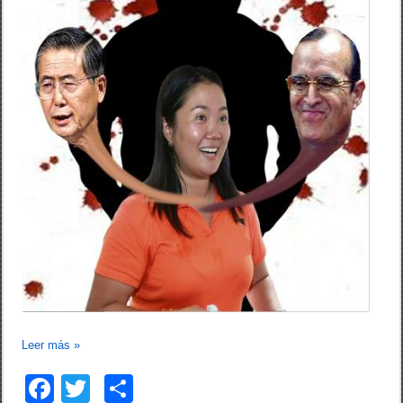
Leer más
»
F
T
C