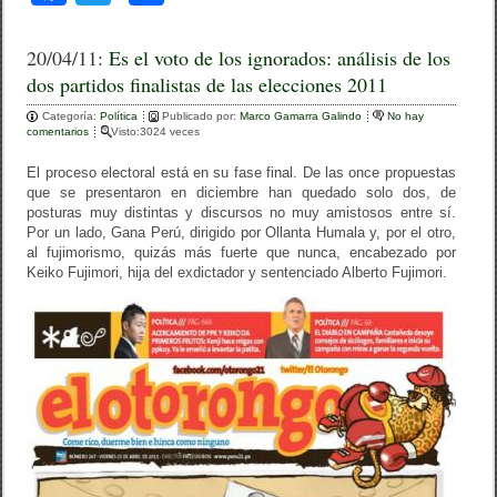
a
wi
o
c
tt
m
20/04/11:
Es el voto de los ignorados: análisis de los
dos partidos finalistas de las elecciones 2011
e
er
p
Categoría:
b
Política
Publicado por:
ar
Marco Gamarra Galindo
No hay
comentarios
Visto:3024 veces
o
tir
El proceso electoral está en su fase final. De las once propuestas
o
que se presentaron en diciembre han quedado solo dos, de
posturas muy distintas y discursos no muy amistosos entre sí.
k
Por un lado, Gana Perú, dirigido por Ollanta Humala y, por el otro,
al fujimorismo, quizás más fuerte que nunca, encabezado por
Keiko Fujimori, hija del exdictador y sentenciado Alberto Fujimori.