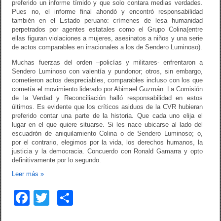
preferido un informe tímido y que solo contara medias verdades.
Pues no, el informe final ahondó y encontró responsabilidad
también en el Estado peruano: crímenes de lesa humanidad
perpetrados por agentes estatales como el Grupo Colina(entre
ellas figuran violaciones a mujeres, asesinatos a niños y una serie
de actos comparables en irracionales a los de Sendero Luminoso).
Muchas fuerzas del orden –policías y militares- enfrentaron a
Sendero Luminoso con valentía y pundonor; otros, sin embargo,
cometieron actos despreciables, comparables incluso con los que
cometía el movimiento liderado por Abimael Guzmán. La Comisión
de la Verdad y Reconciliación halló responsabilidad en estos
últimos. Es evidente que los críticos asiduos de la CVR hubieran
preferido contar una parte de la historia. Que cada uno elija el
lugar en el que quiere situarse. Si les nace ubicarse al lado del
escuadrón de aniquilamiento Colina o de Sendero Luminoso; o,
por el contrario, elegimos por la vida, los derechos humanos, la
justicia y la democracia. Concuerdo con Ronald Gamarra y opto
definitivamente por lo segundo.
Leer más
»
F
T
C
a
wi
o