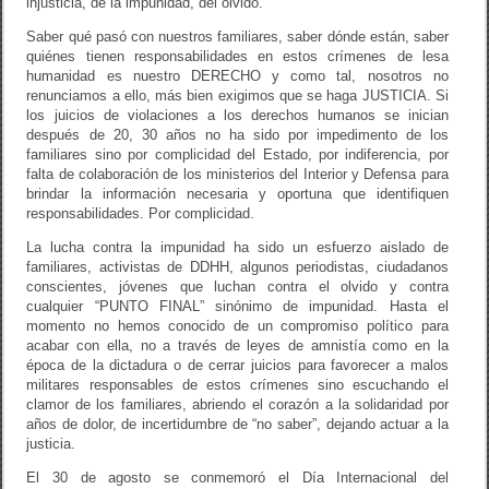
injusticia, de la impunidad, del olvido.
Saber qué pasó con nuestros familiares, saber dónde están, saber
quiénes tienen responsabilidades en estos crímenes de lesa
humanidad es nuestro DERECHO y como tal, nosotros no
renunciamos a ello, más bien exigimos que se haga JUSTICIA. Si
los juicios de violaciones a los derechos humanos se inician
después de 20, 30 años no ha sido por impedimento de los
familiares sino por complicidad del Estado, por indiferencia, por
falta de colaboración de los ministerios del Interior y Defensa para
brindar la información necesaria y oportuna que identifiquen
responsabilidades. Por complicidad.
La lucha contra la impunidad ha sido un esfuerzo aislado de
familiares, activistas de DDHH, algunos periodistas, ciudadanos
conscientes, jóvenes que luchan contra el olvido y contra
cualquier “PUNTO FINAL” sinónimo de impunidad. Hasta el
momento no hemos conocido de un compromiso político para
acabar con ella, no a través de leyes de amnistía como en la
época de la dictadura o de cerrar juicios para favorecer a malos
militares responsables de estos crímenes sino escuchando el
clamor de los familiares, abriendo el corazón a la solidaridad por
años de dolor, de incertidumbre de “no saber”, dejando actuar a la
justicia.
El 30 de agosto se conmemoró el Día Internacional del