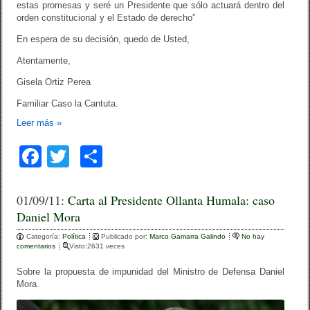
estas promesas y seré un Presidente que sólo actuará dentro del
orden constitucional y el Estado de derecho”
En espera de su decisión, quedo de Usted,
Atentamente,
Gisela Ortiz Perea
Familiar Caso la Cantuta.
Leer más
»
F
T
C
a
wi
o
c
tt
m
01/09/11:
Carta al Presidente Ollanta Humala: caso
Daniel Mora
e
er
p
Categoría:
b
Política
Publicado por:
ar
Marco Gamarra Galindo
No hay
comentarios
Visto:2631 veces
o
tir
Sobre la propuesta de impunidad del Ministro de Defensa Daniel
o
Mora.