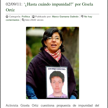
c
tt
m
02/09/11:
‘¿Hasta cuándo impunidad?’ por Gisela
Ortíz
e
er
p
Categoría:
b
Política
Publicado por:
ar
Marco Gamarra Galindo
No hay
comentarios
Visto:2640 veces
o
tir
o
k
Activista Gisela Ortiz cuestiona propuesta de impunidad del