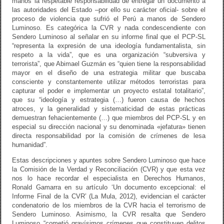
manos la respetable responsabilidad de entregar un documento a
las autoridades del Estado –por ello su carácter oficial- sobre el
proceso de violencia que sufrió el Perú a manos de Sendero
Luminoso. Es categórica la CVR y nada condescendiente con
Sendero Luminoso al señalar en su informe final que el PCP-SL
“representa la expresión de una ideología fundamentalista, sin
respeto a la vida”, que es una organización “subversiva y
terrorista”, que Abimael Guzmán es “quien tiene la responsabilidad
mayor en el diseño de una estrategia militar que buscaba
consciente y constantemente utilizar métodos terroristas para
capturar el poder e implementar un proyecto estatal totalitario”,
que su “ideología y estrategia (…) fueron causa de hechos
atroces, y la generalidad y sistematicidad de estas prácticas
demuestran fehacientemente (…) que miembros del PCP-SL y en
especial su dirección nacional y su denominada «jefatura» tienen
directa responsabilidad por la comisión de crímenes de lesa
humanidad”.
Estas descripciones y apuntes sobre Sendero Luminoso que hace
la Comisión de la Verdad y Reconciliación (CVR) y que esta vez
nos lo hace recordar el especialista en Derechos Humanos,
Ronald Gamarra en su artículo ‘Un documento excepcional: el
Informe Final de la CVR’ (La Mula, 2012), evidencian el carácter
condenatorio de los miembros de la CVR hacia el terrorismo de
Sendero Luminoso. Asimismo, la CVR resalta que Sendero
Luminoso “cometió gravísimos crímenes que constituyen delitos