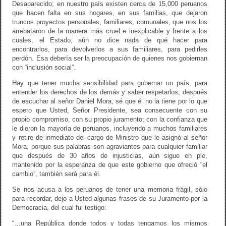
Desaparecido; en nuestro país existen cerca de 15,000 peruanos
que hacen falta en sus hogares, en sus familias, que dejaron
truncos proyectos personales, familiares, comunales, que nos los
arrebataron de la manera más cruel e inexplicable y frente a los
cuales, el Estado, aún no dice nada de qué hacer para
encontrarlos, para devolverlos a sus familiares, para pedirles
perdón. Esa debería ser la preocupación de quienes nos gobiernan
con “inclusión social”.
Hay que tener mucha sensibilidad para gobernar un país, para
entender los derechos de los demás y saber respetarlos; después
de escuchar al señor Daniel Mora, sé que él no la tiene por lo que
espero que Usted, Señor Presidente, sea consecuente con su
propio compromiso, con su propio juramento; con la confianza que
le dieron la mayoría de peruanos, incluyendo a muchos familiares
y retire de inmediato del cargo de Ministro que le asignó al señor
Mora, porque sus palabras son agraviantes para cualquier familiar
que después de 30 años de injusticias, aún sigue en pie,
mantenido por la esperanza de que este gobierno que ofreció “el
cambio”, también será para él.
Se nos acusa a los peruanos de tener una memoria frágil, sólo
para recordar, dejo a Usted algunas frases de su Juramento por la
Democracia, del cual fui testigo:
“…una República donde todos y todas tengamos los mismos