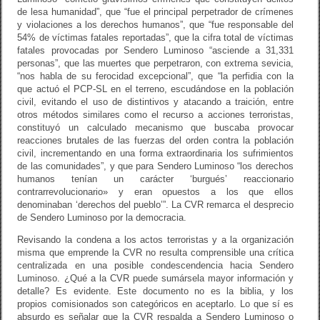
de lesa humanidad”, que “fue el principal perpetrador de crímenes
y violaciones a los derechos humanos”, que “fue responsable del
54% de víctimas fatales reportadas”, que la cifra total de víctimas
fatales provocadas por Sendero Luminoso “asciende a 31,331
personas”, que las muertes que perpetraron, con extrema sevicia,
“nos habla de su ferocidad excepcional”, que “la perfidia con la
que actuó el PCP-SL en el terreno, escudándose en la población
civil, evitando el uso de distintivos y atacando a traición, entre
otros métodos similares como el recurso a acciones terroristas,
constituyó un calculado mecanismo que buscaba provocar
reacciones brutales de las fuerzas del orden contra la población
civil, incrementando en una forma extraordinaria los sufrimientos
de las comunidades”, y que para Sendero Luminoso “los derechos
humanos tenían un carácter ‘burgués’ reaccionario
contrarrevolucionario» y eran opuestos a los que ellos
denominaban ‘derechos del pueblo’”. La CVR remarca el desprecio
de Sendero Luminoso por la democracia.
Revisando la condena a los actos terroristas y a la organización
misma que emprende la CVR no resulta comprensible una crítica
centralizada en una posible condescendencia hacia Sendero
Luminoso. ¿Qué a la CVR puede sumársela mayor información y
detalle? Es evidente. Este documento no es la biblia, y los
propios comisionados son categóricos en aceptarlo. Lo que sí es
absurdo es señalar que la CVR respalda a Sendero Luminoso o