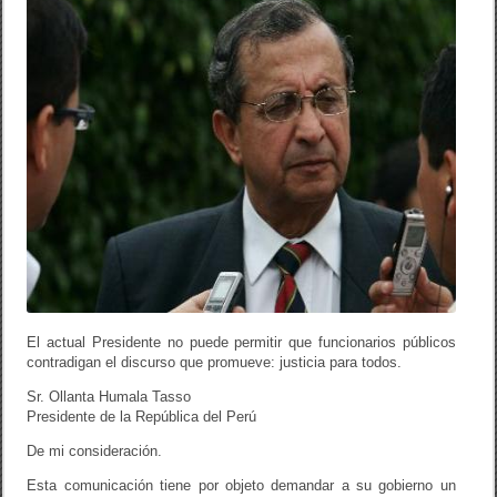
k
El actual Presidente no puede permitir que funcionarios públicos
contradigan el discurso que promueve: justicia para todos.
Sr. Ollanta Humala Tasso
Presidente de la República del Perú
De mi consideración.
Esta comunicación tiene por objeto demandar a su gobierno un