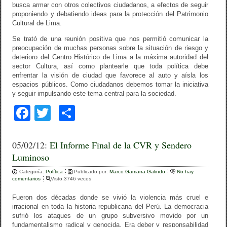
busca armar con otros colectivos ciudadanos, a efectos de seguir
proponiendo y debatiendo ideas para la protección del Patrimonio
Cultural de Lima.
Se trató de una reunión positiva que nos permitió comunicar la
preocupación de muchas personas sobre la situación de riesgo y
deterioro del Centro Histórico de Lima a la máxima autoridad del
sector Cultura, así como plantearle que toda política debe
enfrentar la visión de ciudad que favorece al auto y aísla los
espacios públicos. Como ciudadanos debemos tomar la iniciativa
y seguir impulsando este tema central para la sociedad.
F
T
C
a
wi
o
c
tt
m
05/02/12:
El Informe Final de la CVR y Sendero
Luminoso
e
er
p
Categoría:
b
Política
Publicado por:
ar
Marco Gamarra Galindo
No hay
comentarios
Visto:3746 veces
o
tir
Fueron dos décadas donde se vivió la violencia más cruel e
o
irracional en toda la historia republicana del Perú. La democracia
sufrió los ataques de un grupo subversivo movido por un
k
fundamentalismo radical y genocida. Era deber y responsabilidad