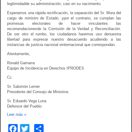
legitimidadde su administración, casi en su nacimiento.
Esperamos una rápida rectificación, la separación del Sr. Mora del
cargo de ministro de Estado, ypor el contrario, se cumplan las
promesas electorales de hacer vinculantes las
recomendacionesde la Comisión de la Verdad y Reconciliación.
De ser otro el rumbo, los ciudadanos haremos uso denuestra
libertad para expresar nuestro desacuerdo acudiendo a las
instancias de justicia nacional einternacional que correspondan.
Atentamente,
Ronald Gamarra
Equipo de Incidencia en Derechos IPRODES
Cc.
Sr. Salomón Lerner
Presidente del Consejo de Ministros
Sr. Eduardo Vega Luna
Defensor del Pueblo
Leer más
»
F
T
C