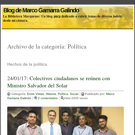
Blog de Marco Gamarra Galindo
La Biblioteca Marquense: Un blog pucp dedicado a cubrir temas de diversa índole
desde mi cámara.
Archivo de la categoría:
Política
Hechos de la política
24/01/17:
Colectivos ciudadanos se reúnen con
Ministro Salvador del Solar
Categoría:
Entre Vistas
,
Historia
,
Política
,
Social
Publicado por:
Marco
Gamarra Galindo
2 comentarios
Visto:2433 veces