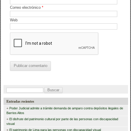
Correo electrónico
*
Web
B
u
Entradas recientes
s
Poder Judicial admite a trámite demanda de amparo contra depósitos ilegales de
c
Barrios Altos
El disfrute del patrimonio cultural por parte de las personas con discapacidad
a
visual
r
El patrimonio de Lima para las personas con discapacidad visual