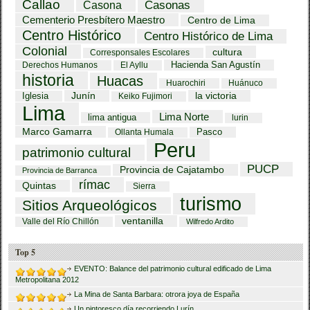
Callao
Casona
Casonas
Cementerio Presbítero Maestro
Centro de Lima
Centro Histórico
Centro Histórico de Lima
Colonial
cultura
Corresponsales Escolares
Hacienda San Agustín
Derechos Humanos
El Ayllu
historia
Huacas
Huarochiri
Huánuco
Iglesia
Junín
la victoria
Keiko Fujimori
Lima
Lima Norte
lima antigua
lurin
Marco Gamarra
Pasco
Ollanta Humala
Peru
patrimonio cultural
PUCP
Provincia de Cajatambo
Provincia de Barranca
rímac
Quintas
Sierra
turismo
Sitios Arqueológicos
ventanilla
Valle del Río Chillón
Wilfredo Ardito
Top 5
EVENTO: Balance del patrimonio cultural edificado de Lima
Metropolitana 2012
La Mina de Santa Barbara: otrora joya de España
Un pintoresco día recorriendo Lurín