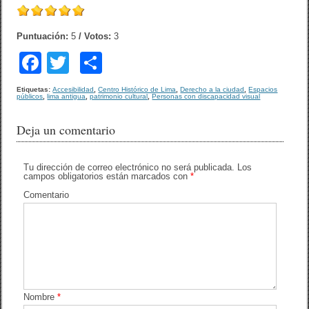
Puntuación:
5
/ Votos:
3
F
T
C
a
wi
o
Etiquetas:
Accesibilidad
,
Centro Histórico de Lima
,
Derecho a la ciudad
,
Espacios
públicos
,
lima antigua
,
patrimonio cultural
,
Personas con discapacidad visual
c
tt
m
e
er
p
Deja un comentario
b
ar
o
tir
Tu dirección de correo electrónico no será publicada.
Los
campos obligatorios están marcados con
*
o
Comentario
k
Nombre
*