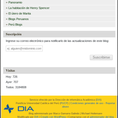
Panoramio
La habitación de Henry Spencer
El útero de Marita
Blogs Peruanos
Perú Blogs
Suscripción
Ingrese su correo electrónico para notificarlo de las actualizaciones de este blog:
Dirección
de
correo
Visitas
Hoy: 726
Ayer: 707
Todos: 3184808
Servicio ofrecido por la Dirección de informática Académica (
DIA
)
Pontificia Universidad Católica del Perú (
PUCP
) |
Condiciones generales de uso
-
Reportar
abuso
Blog administrado por
Marco Gamarra Galindo
| Michael Heilemann
Modificado por
DIA
|
Creado con WordPress
| Contactarse con el
administrador del blog