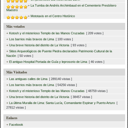
La Tumba de Andrés Archimbaud en el Cementerio Presbítero
Maestro
Mototaxis en el Centro Histórico
Más votados
Kotosh y el misterioso Templo de las Manos Cruzadas
[ 209 votes ]
Los barrios más bravos de Lima
[ 100 votes ]
Una breve historia del distrito de La Victoria
[ 93 votes ]
Sitios Arqueológicos de Puente Piedra declarados Patrimonio Cultural de la
Nación
[ 50 votes ]
El antiguo Hospital Portada de Guía y leprosorio de Lima
[ 46 votes ]
Más Visitados
Las antiguas calles de Lima
[ 289140 vistas ]
Los barrios más bravos de Lima
[ 54256 vistas ]
Kotosh y el misterioso Templo de las Manos Cruzadas
[ 48759 vistas ]
Una breve historia del distrito de La Victoria
[ 38457 vistas ]
La última Muralla de Lima: Santa Lucía, Comandante Espinar y Puerto Arturo
[
27812 vistas ]
Enlaces
Facebook