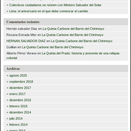
Colectivos ciudadanos se reúnen con Ministro Salvador del Solar
:
Lima: el aniversario en el que debe comenzar el cambio
Comentarios recientes
Hernán salvador Diaz
en
La Quinta Carbone del Barrio del Chirimoyo
Roxana Estrada Mier
en
La Quinta Carbone del Barrio del Chirimoyo
HERNAN SALVADOR DIAZ
en
La Quinta Carbone del Barrio del Chirimoyo
Guillian
en
La Quinta Carbone del Barrio del Chirimoyo
Alberto Pèrez Verano
en
La Quinta del Prado: historia y presente de una reliquia
colonial
Archivos
agosto 2025
septiembre 2018
diciembre 2017
enero 2017
diciembre 2016
febrero 2015
diciembre 2014
julio 2014
febrero 2014
enero 2014