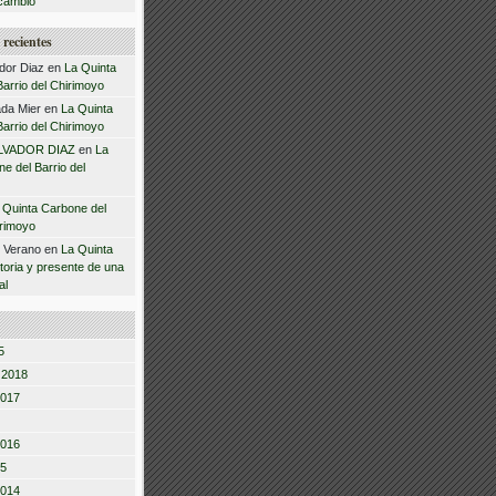
cambio
recientes
dor Diaz
en
La Quinta
arrio del Chirimoyo
da Mier
en
La Quinta
arrio del Chirimoyo
LVADOR DIAZ
en
La
e del Barrio del
 Quinta Carbone del
irimoyo
z Verano
en
La Quinta
storia y presente de una
al
5
 2018
2017
2016
15
2014