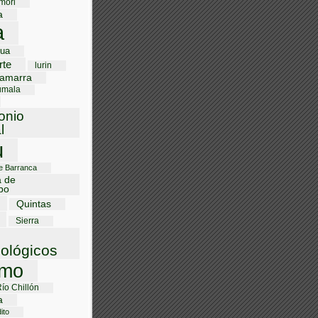
mori
a
a
gua
rte
lurin
amarra
umala
onio
l
u
de Barranca
a de
bo
Quintas
Sierra
ológicos
smo
Río Chillón
a
ito