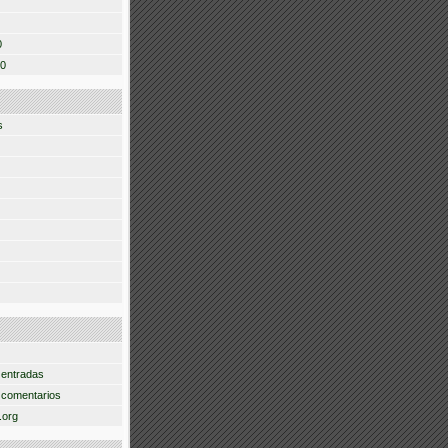
0
10
s
 entradas
 comentarios
.org