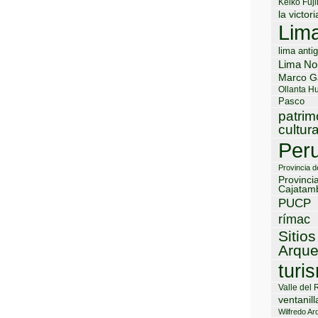
Keiko Fuji
la victori
Lim
lima anti
Lima No
Marco G
Ollanta H
Pasco
patrim
cultura
Per
Provincia 
Provinci
Cajatam
PUCP
rímac
Sitios
Arque
turi
Valle del 
ventanill
Wilfredo Ard