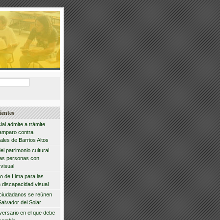
ientes
ial admite a trámite
amparo contra
ales de Barrios Altos
del patrimonio cultural
las personas con
visual
io de Lima para las
 discapacidad visual
 ciudadanos se reúnen
Salvador del Solar
iversario en el que debe