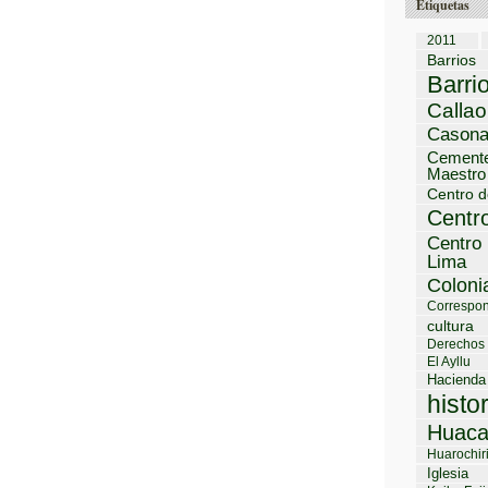
Etiquetas
2011
Barrios
Barri
Callao
Cason
Cemente
Maestro
Centro d
Centro
Centro 
Lima
Coloni
Correspon
cultura
Derechos
El Ayllu
Hacienda
histo
Huaca
Huarochir
Iglesia