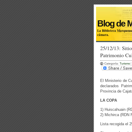
Blog de 
La Biblioteca Marquense
cámara.
25/12/13: Siti
Patrimonio Cul
Categoría:
Turismo
El Ministerio de C
declarados Patri
Provincia de Caja
LA COPA
1) Huiscahuain (R
2) Michirca (RDN 
Lista recogida el 