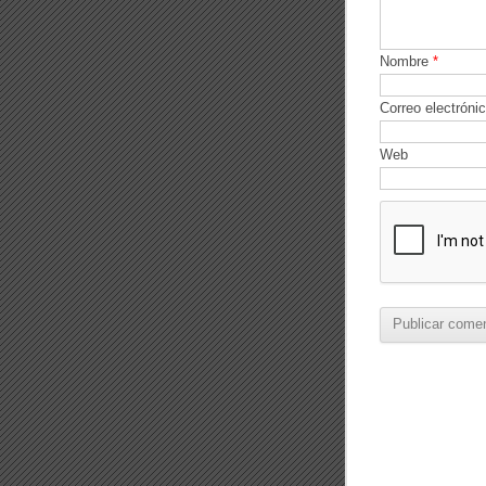
Nombre
*
Correo electróni
Web