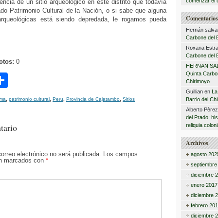
comenzar el 
encia de un sitio arqueológico en este distrito que todavía
do Patrimonio Cultural de la Nación, o si sabe que alguna
Comentarios 
rqueológicas está siendo depredada, le rogamos pueda
Hernán salva
Carbone del B
Roxana Estra
Carbone del B
otos:
0
HERNAN SA
Quinta Carbon
C
Chirimoyo
o
Guillian
en
La
ima
,
patrimonio cultural
,
Peru
,
Provincia de Cajatambo
,
Sitios
Barrio del Ch
m
Alberto Père
del Prado: hi
p
tario
reliquia coloni
ar
Archivos
tir
correo electrónico no será publicada.
Los campos
agosto 202
tán marcados con
*
septiembre
diciembre 
enero 2017
diciembre 
febrero 20
diciembre 