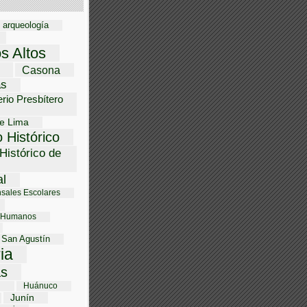
arqueología
os Altos
Casona
as
rio Presbítero
e Lima
 Histórico
Histórico de
al
sales Escolares
 Humanos
 San Agustín
ria
s
i
Huánuco
Junín