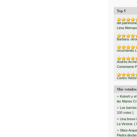
Top 5
del patrimonio
Lima Metropo
Barbara: otro
recorriendo L
Andrés Archi
Cementerio P
Centro Histór
Más votados
Kotosh y el
las Manos C
Los barrio
100 votes ]
Una breve hi
La Victoria
[ 9
Sitios Arqu
Piedra declar