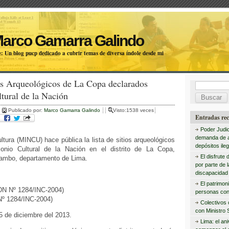
Marco Gamarra Galindo
: Un blog pucp dedicado a cubrir temas de diversa índole desde mi
os Arqueológicos de La Copa declarados
B
tural de la Nación
u
Publicado por:
Marco Gamarra Galindo
Visto:1538 veces
s
Entradas rec
c
Poder Judic
demanda de 
ultura (MINCU) hace pública la lista de sitios arqueológicos
a
depósitos ileg
monio Cultural de la Nación en el distrito de La Copa,
r
El disfrute 
tambo, departamento de Lima.
por parte de 
:
discapacidad 
El patrimon
DN Nº 1284/INC-2004)
personas con
Nº 1284/INC-2004)
Colectivos
con Ministro 
25 de diciembre del 2013.
Lima: el an