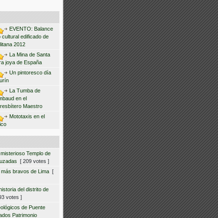
EVENTO: Balance
 cultural edificado de
litana 2012
La Mina de Santa
ra joya de España
Un pintoresco día
urín
La Tumba de
mbaud en el
resbítero Maestro
Mototaxis en el
ico
 misterioso Templo de
ruzadas
[ 209 votes ]
s más bravos de Lima
[
storia del distrito de
3 votes ]
eológicos de Puente
ados Patrimonio