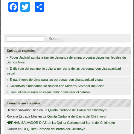
F
T
C
a
wi
o
c
tt
m
e
er
p
B
b
ar
u
Entradas recientes
o
tir
s
Poder Judicial admite a trámite demanda de amparo contra depósitos ilegales de
o
c
Barrios Altos
El disfrute del patrimonio cultural por parte de las personas con discapacidad
a
k
visual
r
El patrimonio de Lima para las personas con discapacidad visual
Colectivos ciudadanos se reúnen con Ministro Salvador del Solar
:
Lima: el aniversario en el que debe comenzar el cambio
Comentarios recientes
Hernán salvador Diaz
en
La Quinta Carbone del Barrio del Chirimoyo
Roxana Estrada Mier
en
La Quinta Carbone del Barrio del Chirimoyo
HERNAN SALVADOR DIAZ
en
La Quinta Carbone del Barrio del Chirimoyo
Guillian
en
La Quinta Carbone del Barrio del Chirimoyo