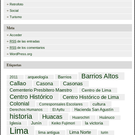
Retrofoto
Social
Turismo
Meta
Acceder
RSS
de las entradas
RSS
de los comentarios
WordPress.org
Etiquetas
Barrios Altos
Barrios
arqueología
2011
Callao
Casona
Casonas
Cementerio Presbítero Maestro
Centro de Lima
Centro Histórico
Centro Histórico de Lima
Colonial
cultura
Corresponsales Escolares
Hacienda San Agustín
Derechos Humanos
El Ayllu
historia
Huacas
Huarochiri
Huánuco
Iglesia
Junín
la victoria
Keiko Fujimori
Lima
Lima Norte
lima antigua
lurin