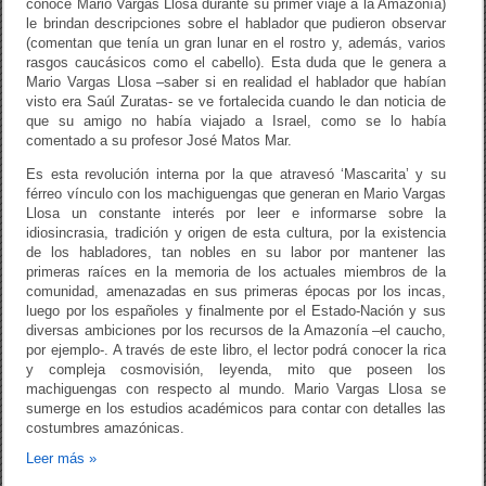
conoce Mario Vargas Llosa durante su primer viaje a la Amazonía)
le brindan descripciones sobre el hablador que pudieron observar
(comentan que tenía un gran lunar en el rostro y, además, varios
rasgos caucásicos como el cabello). Esta duda que le genera a
Mario Vargas Llosa –saber si en realidad el hablador que habían
visto era Saúl Zuratas- se ve fortalecida cuando le dan noticia de
que su amigo no había viajado a Israel, como se lo había
comentado a su profesor José Matos Mar.
Es esta revolución interna por la que atravesó ‘Mascarita’ y su
férreo vínculo con los machiguengas que generan en Mario Vargas
Llosa un constante interés por leer e informarse sobre la
idiosincrasia, tradición y origen de esta cultura, por la existencia
de los habladores, tan nobles en su labor por mantener las
primeras raíces en la memoria de los actuales miembros de la
comunidad, amenazadas en sus primeras épocas por los incas,
luego por los españoles y finalmente por el Estado-Nación y sus
diversas ambiciones por los recursos de la Amazonía –el caucho,
por ejemplo-. A través de este libro, el lector podrá conocer la rica
y compleja cosmovisión, leyenda, mito que poseen los
machiguengas con respecto al mundo. Mario Vargas Llosa se
sumerge en los estudios académicos para contar con detalles las
costumbres amazónicas.
Leer más
»