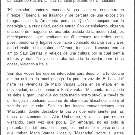
La noche de Kashiri, la luna, también presente en ‘El hablador’.
‘El hablador’ comienza cuando Vargas Llosa se encuentra en
Firenze (Florencia, en italiano) y se percata de una exposición
fotográfica de la Amazonía peruana. Quizás empujado por la
nostalgia y la curiosidad, decide entrar. Con detenimiento, observa
una serie de imágenes de una tribu aislada de la modernidad, los
machiguengas, que producen en él intensos recuerdos: eran,
pues, personas y lugares que había conocido durante sus viajes
con el Instituto Lingüístico de Verano, temas de discusión con su
amigo Saúl Zuratas y reflejos de una cultura por la cual sentía
interés y atracción, y que estaba tratando de olvidar, entre otras
cosas, viajando a Italia.
Son dos voces las que se interceden para describir a fondo una
misma cultura: la machiguenga. La primera voz de ‘El hablador’
narra las vivencias de Mario Vargas Llosa en su etapa en la
universidad, donde conoce a Saúl Zuratas ‘Mascarita’ (su apodo
se debe al gran lunar que ocupada medio rostro suyo), a través de
un lenguaje cotidiano, ausente de elementos filosóficos sobre el
sentido del mundo. Son en las largas conversaciones con
‘Mascarita’ donde descubre la pasión que éste siente por las
tribus amazónicas del Alto Urubamba, y a las que estaba
visitando, cada vez que podía. Sin embargo, no es solo la
presentación del tema de interés, es también el intenso debate
que traban Mario Vargas Llosa y ‘Mascarita’ sobre si estas