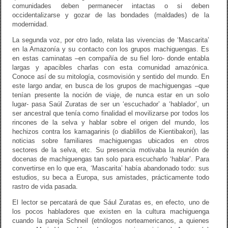
comunidades deben permanecer intactas o si deben
occidentalizarse y gozar de las bondades (maldades) de la
modernidad.
La segunda voz, por otro lado, relata las vivencias de ‘Mascarita’
en la Amazonía y su contacto con los grupos machiguengas. Es
en estas caminatas –en compañía de su fiel loro- donde entabla
largas y apacibles charlas con esta comunidad amazónica.
Conoce así de su mitología, cosmovisión y sentido del mundo. En
este largo andar, en busca de los grupos de machiguengas –que
tenían presente la noción de viaje, de nunca estar en un solo
lugar- pasa Saúl Zuratas de ser un ‘escuchador’ a ‘hablador’, un
ser ancestral que tenía como finalidad el movilizarse por todos los
rincones de la selva y hablar sobre el origen del mundo, los
hechizos contra los kamagarinis (o diablillos de Kientibakori), las
noticias sobre familiares machiguengas ubicados en otros
sectores de la selva, etc. Su presencia motivaba la reunión de
docenas de machiguengas tan solo para escucharlo ‘hablar’. Para
convertirse en lo que era, ‘Mascarita’ había abandonado todo: sus
estudios, su beca a Europa, sus amistades, prácticamente todo
rastro de vida pasada.
El lector se percatará de que Sául Zuratas es, en efecto, uno de
los pocos habladores que existen en la cultura machiguenga
cuando la pareja Schneil (etnólogos norteamericanos, a quienes