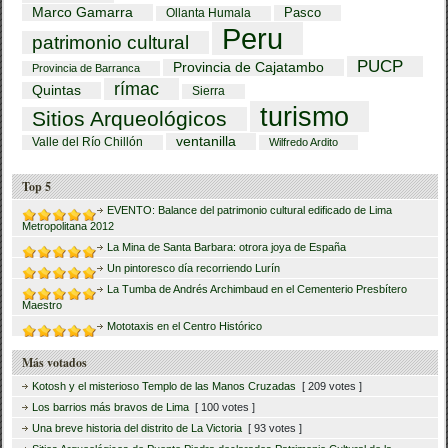
Marco Gamarra
Pasco
Ollanta Humala
Peru
patrimonio cultural
PUCP
Provincia de Cajatambo
Provincia de Barranca
rímac
Quintas
Sierra
turismo
Sitios Arqueológicos
ventanilla
Valle del Río Chillón
Wilfredo Ardito
Top 5
EVENTO: Balance del patrimonio cultural edificado de Lima
Metropolitana 2012
La Mina de Santa Barbara: otrora joya de España
Un pintoresco día recorriendo Lurín
La Tumba de Andrés Archimbaud en el Cementerio Presbítero
Maestro
Mototaxis en el Centro Histórico
Más votados
Kotosh y el misterioso Templo de las Manos Cruzadas
[ 209 votes ]
Los barrios más bravos de Lima
[ 100 votes ]
Una breve historia del distrito de La Victoria
[ 93 votes ]