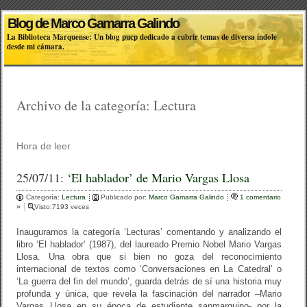
Blog de Marco Gamarra Galindo
La Biblioteca Marquense: Un blog pucp dedicado a cubrir temas de diversa índole
desde mi cámara.
Archivo de la categoría:
Lectura
Hora de leer
25/07/11:
‘El hablador’ de Mario Vargas Llosa
Categoría:
Lectura
Publicado por:
Marco Gamarra Galindo
1 comentario
»
Visto:7193 veces
Inauguramos la categoría ‘Lecturas’ comentando y analizando el
libro ‘El hablador’ (1987), del laureado Premio Nobel Mario Vargas
Llosa. Una obra que si bien no goza del reconocimiento
internacional de textos como ‘Conversaciones en La Catedral’ o
‘La guerra del fin del mundo’, guarda detrás de sí una historia muy
profunda y única, que revela la fascinación del narrador –Mario
Vargas Llosa en su época de estudiante sanmarquino- por la