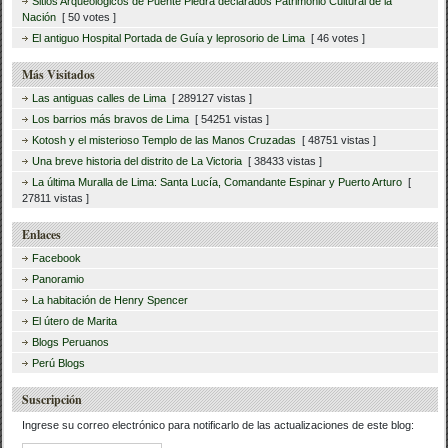
Sitios Arqueológicos de Puente Piedra declarados Patrimonio Cultural de la
Nación
[ 50 votes ]
El antiguo Hospital Portada de Guía y leprosorio de Lima
[ 46 votes ]
Más Visitados
Las antiguas calles de Lima
[ 289127 vistas ]
Los barrios más bravos de Lima
[ 54251 vistas ]
Kotosh y el misterioso Templo de las Manos Cruzadas
[ 48751 vistas ]
Una breve historia del distrito de La Victoria
[ 38433 vistas ]
La última Muralla de Lima: Santa Lucía, Comandante Espinar y Puerto Arturo
[
27811 vistas ]
Enlaces
Facebook
Panoramio
La habitación de Henry Spencer
El útero de Marita
Blogs Peruanos
Perú Blogs
Suscripción
Ingrese su correo electrónico para notificarlo de las actualizaciones de este blog:
Dirección