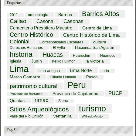
Etiquetas
Barrios Altos
Barrios
arqueología
2011
Callao
Casona
Casonas
Cementerio Presbítero Maestro
Centro de Lima
Centro Histórico
Centro Histórico de Lima
Colonial
cultura
Corresponsales Escolares
Hacienda San Agustín
Derechos Humanos
El Ayllu
historia
Huacas
Huarochiri
Huánuco
Iglesia
Junín
la victoria
Keiko Fujimori
Lima
Lima Norte
lima antigua
lurin
Marco Gamarra
Pasco
Ollanta Humala
Peru
patrimonio cultural
PUCP
Provincia de Cajatambo
Provincia de Barranca
rímac
Quintas
Sierra
turismo
Sitios Arqueológicos
ventanilla
Valle del Río Chillón
Wilfredo Ardito
Top 5