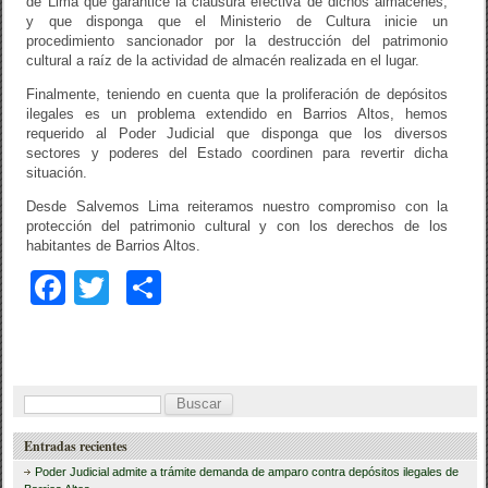
de Lima que garantice la clausura efectiva de dichos almacenes,
y que disponga que el Ministerio de Cultura inicie un
procedimiento sancionador por la destrucción del patrimonio
cultural a raíz de la actividad de almacén realizada en el lugar.
Finalmente, teniendo en cuenta que la proliferación de depósitos
ilegales es un problema extendido en Barrios Altos, hemos
requerido al Poder Judicial que disponga que los diversos
sectores y poderes del Estado coordinen para revertir dicha
situación.
Desde Salvemos Lima reiteramos nuestro compromiso con la
protección del patrimonio cultural y con los derechos de los
habitantes de Barrios Altos.
F
T
C
a
wi
o
c
tt
m
e
er
p
B
b
ar
u
Entradas recientes
o
tir
s
Poder Judicial admite a trámite demanda de amparo contra depósitos ilegales de