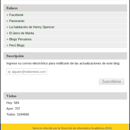
Enlaces
Facebook
Panoramio
La habitación de Henry Spencer
El útero de Marita
Blogs Peruanos
Perú Blogs
Suscripción
Ingrese su correo electrónico para notificarlo de las actualizaciones de este blog:
Dirección
de
correo
Visitas
Hoy: 584
Ayer: 707
Todos: 3184666
Servicio ofrecido por la Dirección de informática Académica (
DIA
)