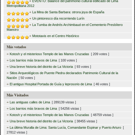
EVENTO: Balance del patrimonio cultural edificado de Lima
Metropolitana 2012
La Mina de Santa Barbara: otrora joya de España
Un pintoresco día recorriendo Lurín
La Tumba de Andrés Archimbaud en el Cementerio Presbítero
Maestro
Mototaxis en el Centro Histórico
Más votados
Kotosh y el misterioso Templo de las Manos Cruzadas
[ 209 votes ]
Los barrios más bravos de Lima
[ 100 votes ]
Una breve historia del distrito de La Victoria
[ 93 votes ]
Sitios Arqueológicos de Puente Piedra declarados Patrimonio Cultural de la
Nación
[ 50 votes ]
El antiguo Hospital Portada de Guía y leprosorio de Lima
[ 46 votes ]
Más Visitados
Las antiguas calles de Lima
[ 289139 vistas ]
Los barrios más bravos de Lima
[ 54256 vistas ]
Kotosh y el misterioso Templo de las Manos Cruzadas
[ 48759 vistas ]
Una breve historia del distrito de La Victoria
[ 38455 vistas ]
La última Muralla de Lima: Santa Lucía, Comandante Espinar y Puerto Arturo
[
27812 vistas ]