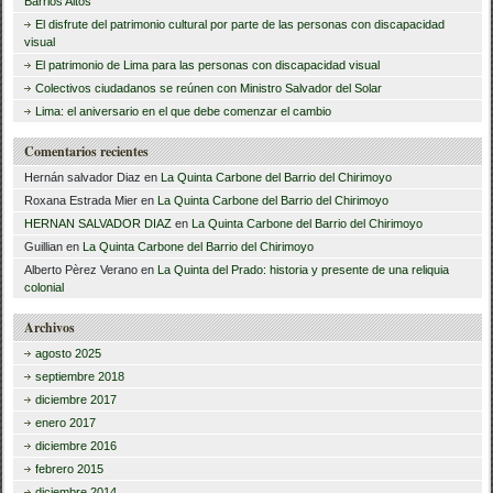
o
c
Barrios Altos
El disfrute del patrimonio cultural por parte de las personas con discapacidad
a
k
visual
r
El patrimonio de Lima para las personas con discapacidad visual
Colectivos ciudadanos se reúnen con Ministro Salvador del Solar
:
Lima: el aniversario en el que debe comenzar el cambio
Comentarios recientes
Hernán salvador Diaz
en
La Quinta Carbone del Barrio del Chirimoyo
Roxana Estrada Mier
en
La Quinta Carbone del Barrio del Chirimoyo
HERNAN SALVADOR DIAZ
en
La Quinta Carbone del Barrio del Chirimoyo
Guillian
en
La Quinta Carbone del Barrio del Chirimoyo
Alberto Pèrez Verano
en
La Quinta del Prado: historia y presente de una reliquia
colonial
Archivos
agosto 2025
septiembre 2018
diciembre 2017
enero 2017
diciembre 2016
febrero 2015
diciembre 2014