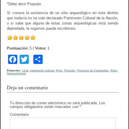
*Debe decir Poquián.
Si conoce la existencia de un sitio arqueológico en este distrito
que todavía no ha sido declarado Patrimonio Cultural de la Nación,
o si sabe que alguna de estas zonas arqueológicas está siendo
depredada, le rogamos pueda escribirnos.
Puntuación:
5
/ Votos:
1
F
T
C
a
wi
o
Etiquetas:
Lima
,
patrimonio cultural
,
Peru
,
Poquián
,
Provincia de Cajatambo
,
Sitios
Arqueológicos
c
tt
m
e
er
p
Deja un comentario
b
ar
o
tir
Tu dirección de correo electrónico no será publicada.
Los
campos obligatorios están marcados con
*
o
Comentario
k