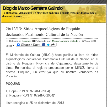
Blog de Marco Gamarra Galindo
La Biblioteca Marquense: Un blog pucp dedicado a cubrir temas de diversa índole
desde mi cámara.
26/12/13: Sitios Arqueológicos de Poquián
declarados Patrimonio Cultural de la Nación
Categoría:
Turismo
Publicado por:
Marco Gamarra Galindo
Visto:1804
veces
El Ministerio de Cultura (MINCU) hace pública la lista de sitios
arqueológicos declarados Patrimonio Cultural de la Nación en el
distrito de Poquián, Provincia de Cajatambo, departamento de
Lima. En realidad el registro presentado por el MINCU llama al
distrito ‘Puquian’, un error ya que su nombre verdadero es
Poquián.
POQUIÁN
1) Copa (RDN Nº 972/INC-2004)
2) Puquian (RDN Nº 972/INC-2004)*
Lista recogida el 25 de diciembre del 2013.