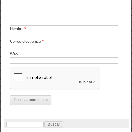
Nombre
*
Correo electrónico
*
Web
B
u