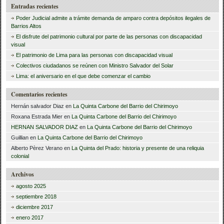
Entradas recientes
s
Poder Judicial admite a trámite demanda de amparo contra depósitos ilegales de
c
Barrios Altos
El disfrute del patrimonio cultural por parte de las personas con discapacidad
a
visual
r
El patrimonio de Lima para las personas con discapacidad visual
Colectivos ciudadanos se reúnen con Ministro Salvador del Solar
:
Lima: el aniversario en el que debe comenzar el cambio
Comentarios recientes
Hernán salvador Diaz
en
La Quinta Carbone del Barrio del Chirimoyo
Roxana Estrada Mier
en
La Quinta Carbone del Barrio del Chirimoyo
HERNAN SALVADOR DIAZ
en
La Quinta Carbone del Barrio del Chirimoyo
Guillian
en
La Quinta Carbone del Barrio del Chirimoyo
Alberto Pèrez Verano
en
La Quinta del Prado: historia y presente de una reliquia
colonial
Archivos
agosto 2025
septiembre 2018
diciembre 2017
enero 2017