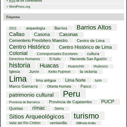
RSS
de los comentarios
WordPress.org
Etiquetas
Barrios Altos
Barrios
arqueología
2011
Callao
Casona
Casonas
Cementerio Presbítero Maestro
Centro de Lima
Centro Histórico
Centro Histórico de Lima
Colonial
cultura
Corresponsales Escolares
Hacienda San Agustín
Derechos Humanos
El Ayllu
historia
Huacas
Huarochiri
Huánuco
Iglesia
Junín
la victoria
Keiko Fujimori
Lima
Lima Norte
lima antigua
lurin
Marco Gamarra
Pasco
Ollanta Humala
Peru
patrimonio cultural
PUCP
Provincia de Cajatambo
Provincia de Barranca
rímac
Quintas
Sierra
turismo
Sitios Arqueológicos
ventanilla
Valle del Río Chillón
Wilfredo Ardito