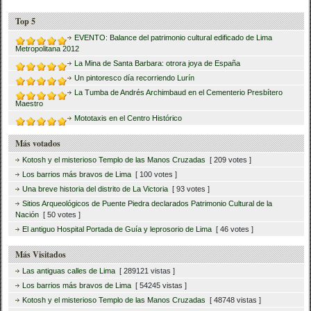
Top 5
EVENTO: Balance del patrimonio cultural edificado de Lima
Metropolitana 2012
La Mina de Santa Barbara: otrora joya de España
Un pintoresco día recorriendo Lurín
La Tumba de Andrés Archimbaud en el Cementerio Presbítero
Maestro
Mototaxis en el Centro Histórico
Más votados
Kotosh y el misterioso Templo de las Manos Cruzadas
[ 209 votes ]
Los barrios más bravos de Lima
[ 100 votes ]
Una breve historia del distrito de La Victoria
[ 93 votes ]
Sitios Arqueológicos de Puente Piedra declarados Patrimonio Cultural de la
Nación
[ 50 votes ]
El antiguo Hospital Portada de Guía y leprosorio de Lima
[ 46 votes ]
Más Visitados
Las antiguas calles de Lima
[ 289121 vistas ]
Los barrios más bravos de Lima
[ 54245 vistas ]
Kotosh y el misterioso Templo de las Manos Cruzadas
[ 48748 vistas ]