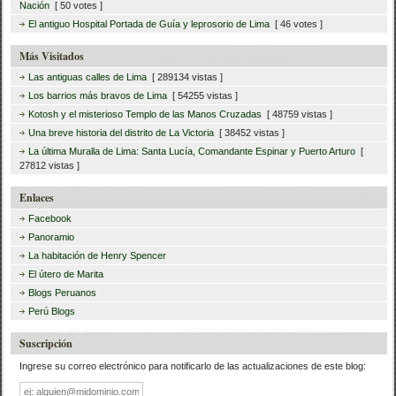
Nación
[ 50 votes ]
El antiguo Hospital Portada de Guía y leprosorio de Lima
[ 46 votes ]
Más Visitados
Las antiguas calles de Lima
[ 289134 vistas ]
Los barrios más bravos de Lima
[ 54255 vistas ]
Kotosh y el misterioso Templo de las Manos Cruzadas
[ 48759 vistas ]
Una breve historia del distrito de La Victoria
[ 38452 vistas ]
La última Muralla de Lima: Santa Lucía, Comandante Espinar y Puerto Arturo
[
27812 vistas ]
Enlaces
Facebook
Panoramio
La habitación de Henry Spencer
El útero de Marita
Blogs Peruanos
Perú Blogs
Suscripción
Ingrese su correo electrónico para notificarlo de las actualizaciones de este blog:
Dirección
de