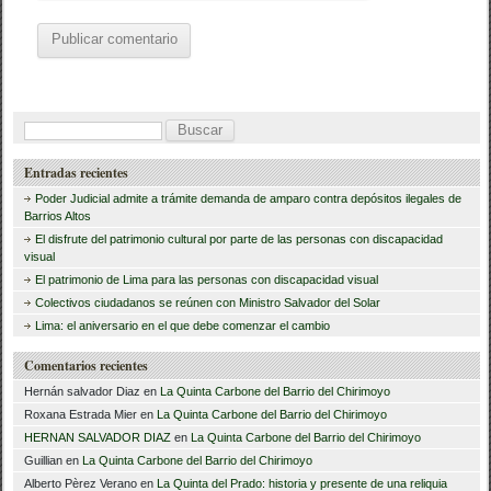
B
u
Entradas recientes
s
Poder Judicial admite a trámite demanda de amparo contra depósitos ilegales de
c
Barrios Altos
El disfrute del patrimonio cultural por parte de las personas con discapacidad
a
visual
r
El patrimonio de Lima para las personas con discapacidad visual
Colectivos ciudadanos se reúnen con Ministro Salvador del Solar
:
Lima: el aniversario en el que debe comenzar el cambio
Comentarios recientes
Hernán salvador Diaz
en
La Quinta Carbone del Barrio del Chirimoyo
Roxana Estrada Mier
en
La Quinta Carbone del Barrio del Chirimoyo
HERNAN SALVADOR DIAZ
en
La Quinta Carbone del Barrio del Chirimoyo
Guillian
en
La Quinta Carbone del Barrio del Chirimoyo
Alberto Pèrez Verano
en
La Quinta del Prado: historia y presente de una reliquia