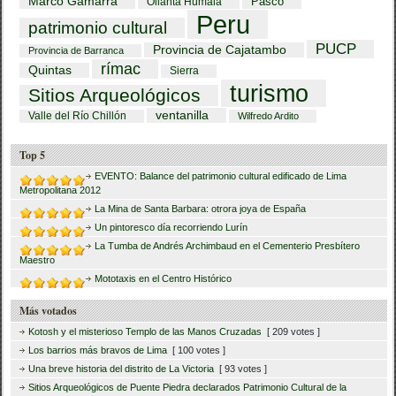
Marco Gamarra
Pasco
Ollanta Humala
Peru
patrimonio cultural
PUCP
Provincia de Cajatambo
Provincia de Barranca
rímac
Quintas
Sierra
turismo
Sitios Arqueológicos
ventanilla
Valle del Río Chillón
Wilfredo Ardito
Top 5
EVENTO: Balance del patrimonio cultural edificado de Lima
Metropolitana 2012
La Mina de Santa Barbara: otrora joya de España
Un pintoresco día recorriendo Lurín
La Tumba de Andrés Archimbaud en el Cementerio Presbítero
Maestro
Mototaxis en el Centro Histórico
Más votados
Kotosh y el misterioso Templo de las Manos Cruzadas
[ 209 votes ]
Los barrios más bravos de Lima
[ 100 votes ]
Una breve historia del distrito de La Victoria
[ 93 votes ]
Sitios Arqueológicos de Puente Piedra declarados Patrimonio Cultural de la