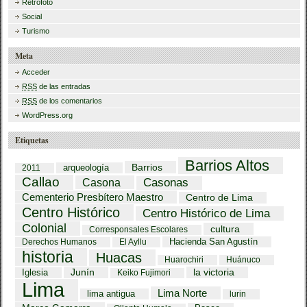
Retrofoto
Social
Turismo
Meta
Acceder
RSS
de las entradas
RSS
de los comentarios
WordPress.org
Etiquetas
Barrios Altos
Barrios
arqueología
2011
Callao
Casona
Casonas
Cementerio Presbítero Maestro
Centro de Lima
Centro Histórico
Centro Histórico de Lima
Colonial
cultura
Corresponsales Escolares
Hacienda San Agustín
Derechos Humanos
El Ayllu
historia
Huacas
Huarochiri
Huánuco
Iglesia
Junín
la victoria
Keiko Fujimori
Lima
Lima Norte
lima antigua
lurin