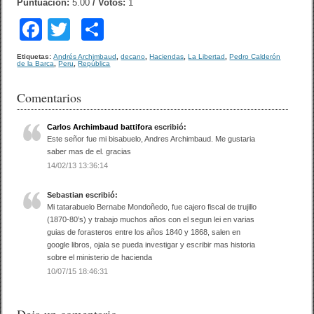
Puntuación:
5.00
/ Votos:
1
F
T
C
a
wi
o
Etiquetas:
Andrés Archimbaud
,
decano
,
Haciendas
,
La Libertad
,
Pedro Calderón
de la Barca
,
Peru
,
República
c
tt
m
e
er
p
Comentarios
b
ar
Carlos Archimbaud battifora
escribió:
o
tir
Este señor fue mi bisabuelo, Andres Archimbaud. Me gustaria
saber mas de el. gracias
o
14/02/13 13:36:14
k
Sebastian
escribió:
Mi tatarabuelo Bernabe Mondoñedo, fue cajero fiscal de trujillo
(1870-80’s) y trabajo muchos años con el segun lei en varias
guias de forasteros entre los años 1840 y 1868, salen en
google libros, ojala se pueda investigar y escribir mas historia
sobre el ministerio de hacienda
10/07/15 18:46:31
Deja un comentario