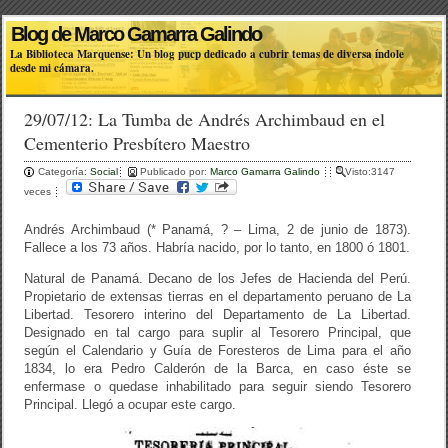
Blog de Marco Gamarra Galindo
La Biblioteca Marquense: Un blog pucp dedicado a cubrir temas de diversa índole
desde mi cámara.
29/07/12: La Tumba de Andrés Archimbaud en el
Cementerio Presbítero Maestro
Categoría:
Social
Publicado por:
Marco Gamarra Galindo
Visto:3147
veces
Andrés Archimbaud (* Panamá, ? – Lima, 2 de junio de 1873).
Fallece a los 73 años. Habría nacido, por lo tanto, en 1800 ó 1801.
Natural de Panamá. Decano de los Jefes de Hacienda del Perú.
Propietario de extensas tierras en el departamento peruano de La
Libertad. Tesorero interino del Departamento de La Libertad.
Designado en tal cargo para suplir al Tesorero Principal, que
según el Calendario y Guía de Foresteros de Lima para el año
1834, lo era Pedro Calderón de la Barca, en caso éste se
enfermase o quedase inhabilitado para seguir siendo Tesorero
Principal. Llegó a ocupar este cargo.