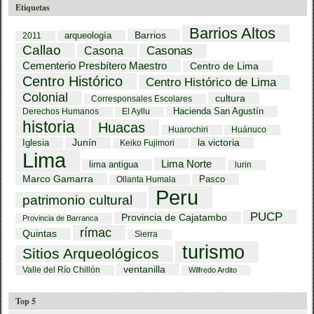
Etiquetas
Barrios Altos
Barrios
arqueología
2011
Callao
Casona
Casonas
Cementerio Presbítero Maestro
Centro de Lima
Centro Histórico
Centro Histórico de Lima
Colonial
cultura
Corresponsales Escolares
Hacienda San Agustín
Derechos Humanos
El Ayllu
historia
Huacas
Huarochiri
Huánuco
Iglesia
Junín
la victoria
Keiko Fujimori
Lima
Lima Norte
lima antigua
lurin
Marco Gamarra
Pasco
Ollanta Humala
Peru
patrimonio cultural
PUCP
Provincia de Cajatambo
Provincia de Barranca
rímac
Quintas
Sierra
turismo
Sitios Arqueológicos
ventanilla
Valle del Río Chillón
Wilfredo Ardito
Top 5