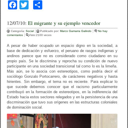
F
T
C
a
wi
o
c
tt
m
12/07/10:
El migrante y su ejemplo vencedor
e
er
p
Categoría:
Social
Publicado por:
Marco Gamarra Galindo
No hay
comentarios
Visto:2100 veces
b
ar
A pesar de haber ocupado un espacio digno en la sociedad, a
o
tir
base de dedicación y esfuerzo, el peruano de rasgos indígenas y
andinos parece que no es considerado como ciudadano en su
o
propio país. Se le discrimina y reprocha su condición de nuevo
k
participante en una sociedad transicional tal como lo es la limeña.
Más aún, se lo asocia con estereotipos, como podría decir el
sociólogo Gonzalo Portocarrero, de carácteres negativos y hasta
hirientes. Sin embargo, el tema no es reciente. Para explicar lo
que sucede debemos conocer que el racismo particularmente
contribuyó en la formación de estereotipos, en la indiferencia del
Estado hacia estos sectores relegados y en la persistencia de una
discrminación que tuvo sus orígenes en las estructuras coloniales
de dominación social.