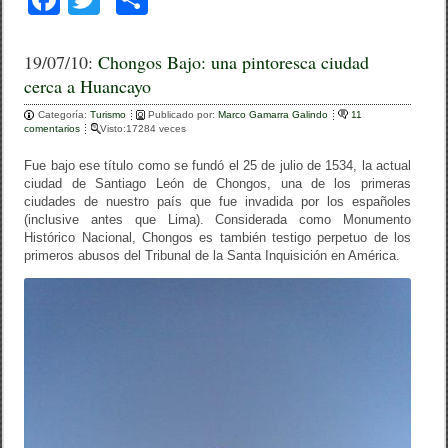
a
wi
o
c
tt
m
19/07/10:
Chongos Bajo: una pintoresca ciudad
cerca a Huancayo
e
er
p
Categoría:
b
Turismo
ar
Publicado por:
Marco Gamarra Galindo
11
comentarios
Visto:17284 veces
o
tir
Fue bajo ese título como se fundó el 25 de julio de 1534, la actual
o
ciudad de Santiago León de Chongos, una de los primeras
ciudades de nuestro país que fue invadida por los españoles
k
(inclusive antes que Lima). Considerada como Monumento
Histórico Nacional, Chongos es también testigo perpetuo de los
primeros abusos del Tribunal de la Santa Inquisición en América.