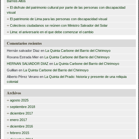
o
c
Barrios Altos
El disfrute del patrimonio cultural por parte de las personas con discapacidad
a
k
visual
r
El patrimonio de Lima para las personas con discapacidad visual
Colectivos ciudadanos se reúnen con Ministro Salvador del Solar
:
Lima: el aniversario en el que debe comenzar el cambio
Comentarios recientes
Hernán salvador Diaz
en
La Quinta Carbone del Barrio del Chirimoyo
Roxana Estrada Mier
en
La Quinta Carbone del Barrio del Chirimoyo
HERNAN SALVADOR DIAZ
en
La Quinta Carbone del Barrio del Chirimoyo
Guillian
en
La Quinta Carbone del Barrio del Chirimoyo
Alberto Pèrez Verano
en
La Quinta del Prado: historia y presente de una reliquia
colonial
Archivos
agosto 2025
septiembre 2018
diciembre 2017
enero 2017
diciembre 2016
febrero 2015