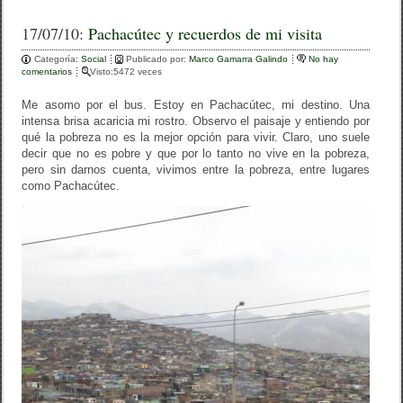
a
wi
o
c
tt
m
17/07/10:
Pachacútec y recuerdos de mi visita
e
er
p
Categoría:
Social
Publicado por:
Marco Gamarra Galindo
No hay
comentarios
Visto:5472 veces
b
ar
Me asomo por el bus. Estoy en Pachacútec, mi destino. Una
o
tir
intensa brisa acaricia mi rostro. Observo el paisaje y entiendo por
qué la pobreza no es la mejor opción para vivir. Claro, uno suele
o
decir que no es pobre y que por lo tanto no vive en la pobreza,
k
pero sin darnos cuenta, vivimos entre la pobreza, entre lugares
como Pachacútec.