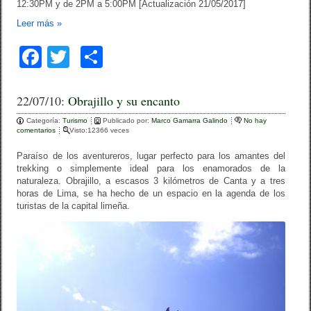
12:30PM y de 2PM a 5:00PM [Actualización 21/05/2017]
Leer más
»
F
T
C
a
wi
o
c
tt
m
22/07/10:
Obrajillo y su encanto
e
er
p
Categoría:
Turismo
Publicado por:
Marco Gamarra Galindo
No hay
comentarios
Visto:12366 veces
b
ar
Paraíso de los aventureros, lugar perfecto para los amantes del
o
tir
trekking o simplemente ideal para los enamorados de la
naturaleza. Obrajillo, a escasos 3 kilómetros de Canta y a tres
o
horas de Lima, se ha hecho de un espacio en la agenda de los
k
turistas de la capital limeña.