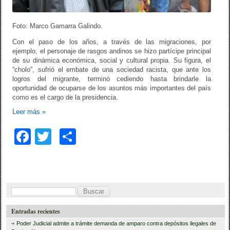
Foto: Marco Gamarra Galindo.
Con el paso de los años, a través de las migraciones, por
ejemplo, el personaje de rasgos andinos se hizo partícipe principal
de su dinámica económica, social y cultural propia. Su figura, el
“cholo”, sufrió el embate de una sociedad racista, que ante los
logros del migrante, terminó cediendo hasta brindarle la
oportunidad de ocuparse de los asuntos más importantes del país
como es el cargo de la presidencia.
Leer más
»
F
T
C
a
wi
o
c
tt
m
e
er
p
B
b
ar
u
Entradas recientes
o
tir
s
Poder Judicial admite a trámite demanda de amparo contra depósitos ilegales de