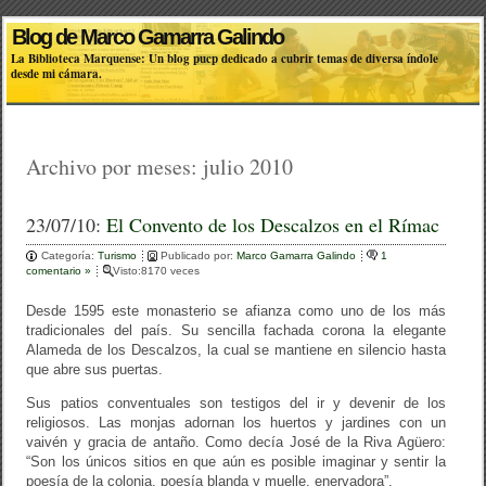
Blog de Marco Gamarra Galindo
La Biblioteca Marquense: Un blog pucp dedicado a cubrir temas de diversa índole
desde mi cámara.
Archivo por meses:
julio 2010
23/07/10:
El Convento de los Descalzos en el Rímac
Categoría:
Turismo
Publicado por:
Marco Gamarra Galindo
1
comentario »
Visto:8170 veces
Desde 1595 este monasterio se afianza como uno de los más
tradicionales del país. Su sencilla fachada corona la elegante
Alameda de los Descalzos, la cual se mantiene en silencio hasta
que abre sus puertas.
Sus patios conventuales son testigos del ir y devenir de los
religiosos. Las monjas adornan los huertos y jardines con un
vaivén y gracia de antaño. Como decía José de la Riva Agüero:
“Son los únicos sitios en que aún es posible imaginar y sentir la
poesía de la colonia, poesía blanda y muelle, enervadora”.