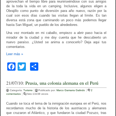
aprovechan el tiempo libre para reunirseéndose con sus amigos
de la toda la vida en un camping. Inclusive, algunos eligen a
Obrajillo como punto de diversión para año nuevo, razón por la
cual son esos días cuando las visitas llegan al límite. Es tan
diversa está zona que caminando un poco más podemos llegar
hasta San Miguel, un pueblo de los alrededores.
Una vez montado en mi caballo, empiezo a abrir paso hacia el
mirador de la ciudad y me doy cuenta que he descubierto un
nuevo paraíso. ¿Usted se anima a conocerlo? Deja aqui tus
comentarios.
Leer más
»
F
T
C
a
wi
o
c
tt
m
21/07/10:
Prusia, una colonia alemana en el Perú
e
er
p
Categoría:
Turismo
Publicado por:
Marco Gamarra Galindo
2
comentarios
Visto:13238 veces
b
ar
Cuando se toca el tema de la inmigración europea en el Perú, nos
o
tir
recordamos mucho de la historia de los austriacos y alemanes
que cruzaron el Atlántico, y que fundaron la ciudad Pozuzo, tras