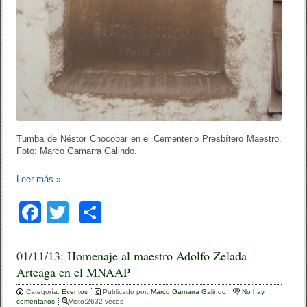
Tumba de Néstor Chocobar en el Cementerio Presbítero Maestro.
Foto: Marco Gamarra Galindo.
Leer más
»
F
T
C
a
wi
o
c
tt
m
01/11/13:
Homenaje al maestro Adolfo Zelada
Arteaga en el MNAAP
e
er
p
Categoría:
b
Eventos
ar
Publicado por:
Marco Gamarra Galindo
No hay
comentarios
Visto:2632 veces