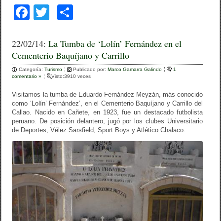
F
T
C
a
wi
o
c
tt
m
22/02/14:
La Tumba de ‘Lolín’ Fernández en el
Cementerio Baquíjano y Carrillo
e
er
p
Categoría:
b
Turismo
ar
Publicado por:
Marco Gamarra Galindo
1
comentario »
Visto:3910 veces
o
tir
Visitamos la tumba de Eduardo Fernández Meyzán, más conocido
o
como ‘Lolín’ Fernández’, en el Cementerio Baquíjano y Carrillo del
Callao. Nacido en Cañete, en 1923, fue un destacado futbolista
k
peruano. De posición delantero, jugó por los clubes Universitario
de Deportes, Vélez Sarsfield, Sport Boys y Atlético Chalaco.