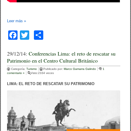
Leer más
»
F
T
C
a
wi
o
c
tt
m
29/12/14:
Conferencias Lima: el reto de rescatar su
Patrimonio en el Centro Cultural Británico
e
er
p
Categoría:
b
Turismo
ar
Publicado por:
Marco Gamarra Galindo
1
comentario »
Visto:2334 veces
o
tir
LIMA: EL RETO DE RESCATAR SU PATRIMONIO
o
k