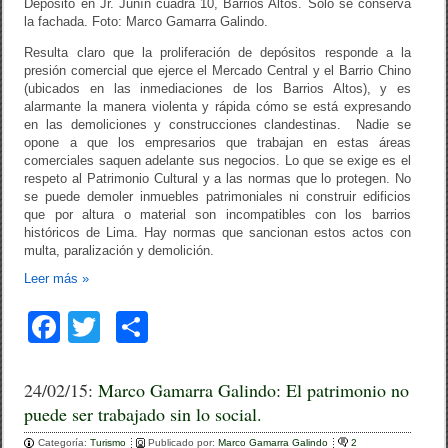
Depósito en Jr. Junín cuadra 10, Barrios Altos. Solo se conserva
la fachada. Foto: Marco Gamarra Galindo.
Resulta claro que la proliferación de depósitos responde a la
presión comercial que ejerce el Mercado Central y el Barrio Chino
(ubicados en las inmediaciones de los Barrios Altos), y es
alarmante la manera violenta y rápida cómo se está expresando
en las demoliciones y construcciones clandestinas. Nadie se
opone a que los empresarios que trabajan en estas áreas
comerciales saquen adelante sus negocios. Lo que se exige es el
respeto al Patrimonio Cultural y a las normas que lo protegen. No
se puede demoler inmuebles patrimoniales ni construir edificios
que por altura o material son incompatibles con los barrios
históricos de Lima. Hay normas que sancionan estos actos con
multa, paralización y demolición.
Leer más
»
F
T
C
a
wi
o
c
tt
m
24/02/15:
Marco Gamarra Galindo: El patrimonio no
puede ser trabajado sin lo social.
e
er
p
Categoría:
Turismo
Publicado por:
Marco Gamarra Galindo
2