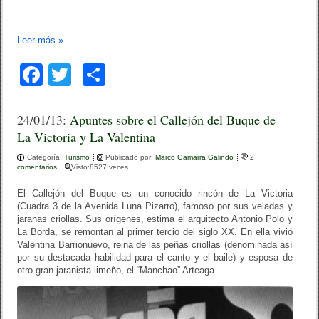
Leer más
»
F
T
C
a
wi
o
c
tt
m
24/01/13:
Apuntes sobre el Callejón del Buque de
La Victoria y La Valentina
e
er
p
Categoría:
b
Turismo
ar
Publicado por:
Marco Gamarra Galindo
2
comentarios
Visto:8527 veces
o
tir
El Callejón del Buque es un conocido rincón de La Victoria
o
(Cuadra 3 de la Avenida Luna Pizarro), famoso por sus veladas y
jaranas criollas. Sus orígenes, estima el arquitecto Antonio Polo y
k
La Borda, se remontan al primer tercio del siglo XX. En ella vivió
Valentina Barrionuevo, reina de las peñas criollas (denominada así
por su destacada habilidad para el canto y el baile) y esposa de
otro gran jaranista limeño, el “Manchao” Arteaga.