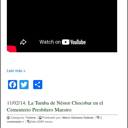
Leer más
»
F
T
C
a
wi
o
c
tt
m
11/02/14:
La Tumba de Néstor Chocobar en el
Cementerio Presbítero Maestro
e
er
p
Categoría:
b
Turismo
ar
Publicado por:
Marco Gamarra Galindo
1
comentario »
Visto:3085 veces