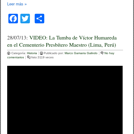
Leer más
»
F
T
C
a
wi
o
c
tt
m
28/07/13:
VIDEO: La Tumba de Víctor Humareda
en el Cementerio Presbítero Maestro (Lima, Perú)
e
er
p
Categoría:
b
Historia
Publicado por:
ar
Marco Gamarra Galindo
No hay
comentarios
Visto:3119 veces
o
tir
o
k