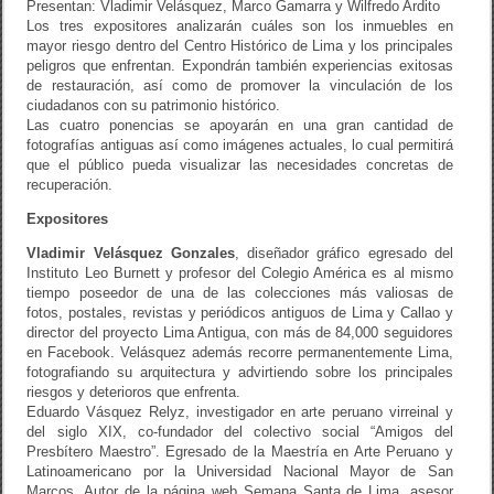
Presentan: Vladimir Velásquez, Marco Gamarra y Wilfredo Ardito
Los tres expositores analizarán cuáles son los inmuebles en
mayor riesgo dentro del Centro Histórico de Lima y los principales
peligros que enfrentan. Expondrán también experiencias exitosas
de restauración, así como de promover la vinculación de los
ciudadanos con su patrimonio histórico.
Las cuatro ponencias se apoyarán en una gran cantidad de
fotografías antiguas así como imágenes actuales, lo cual permitirá
que el público pueda visualizar las necesidades concretas de
recuperación.
Expositores
Vladimir Velásquez Gonzales
, diseñador gráfico egresado del
Instituto Leo Burnett y profesor del Colegio América es al mismo
tiempo poseedor de una de las colecciones más valiosas de
fotos, postales, revistas y periódicos antiguos de Lima y Callao y
director del proyecto Lima Antigua, con más de 84,000 seguidores
en Facebook. Velásquez además recorre permanentemente Lima,
fotografiando su arquitectura y advirtiendo sobre los principales
riesgos y deterioros que enfrenta.
Eduardo Vásquez Relyz, investigador en arte peruano virreinal y
del siglo XIX, co-fundador del colectivo social “Amigos del
Presbítero Maestro”. Egresado de la Maestría en Arte Peruano y
Latinoamericano por la Universidad Nacional Mayor de San
Marcos. Autor de la página web Semana Santa de Lima, asesor