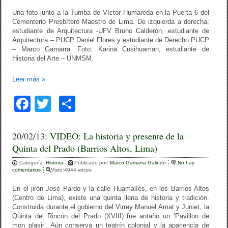
Una foto junto a la Tumba de Víctor Humareda en la Puerta 6 del
Cementerio Presbítero Maestro de Lima. De izquierda a derecha:
estudiante de Arquitectura -UFV Bruno Calderón, estudiante de
Arquitectura – PUCP Daniel Flores y estudiante de Derecho PUCP
– Marco Gamarra. Foto: Karina Cusihuaman, estudiante de
Historia del Arte – UNMSM.
Leer más
»
F
T
C
a
wi
o
c
tt
m
20/02/13:
VIDEO: La historia y presente de la
Quinta del Prado (Barrios Altos, Lima)
e
er
p
Categoría:
b
Historia
Publicado por:
ar
Marco Gamarra Galindo
No hay
comentarios
Visto:4044 veces
o
tir
En el jirón José Pardo y la calle Huamalíes, en los Barrios Altos
o
(Centro de Lima), existe una quinta llena de historia y tradición.
Construida durante el gobierno del Virrey Manuel Amat y Juniet, la
k
Quinta del Rincón del Prado (XVIII) fue antaño un ‘Pavillon de
mon plasir’. Aún conserva un teatrín colonial y la apariencia de