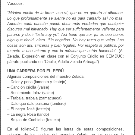
Vásquez.
“Música criolla de la firme, eso sí, que no es griterío ni alharaca.
Lo que profundamente se siente no es para cantarlo así no más.
Además cada canción puede decir más verdades que cualquier
discurso mal hilvanado. Hay que ser suficientemente valiente para
pararse y decir “éste soy yo”. Así tiene que ser, ¡si es que tienes
algo que decir!, claro. Sin engaños. No hay truco que valga. Las
cosas son así, sinceras y bien legales. Por respeto al público, por
respeto a uno mismo y con la música que estás haciendo”
. (A.
Zelada. Expresión en clase con el Conjunto Criollo en CEMDUC;
párrafo publicado en “Criollo, Adolfo Zelada Arteaga”).
UNA CARRERA POR EL PERÚ
Algunas composiciones del maestro Zelada:
– Dolor y pena (lamento y festejo)
– Canción criolla (valse)
– Sentimiento falaz (valse)
– Trabaja, trabaja (zamacueca)
– Dale que dale paisana (tondero)
– El negro José (festejo)
– La negra Rosa (landó)
– Brujas de Cachiche (festejo)
En el folleto-CD figuran las letras de estas composiciones,
además de los audios del maestro Zelada en los que se lo