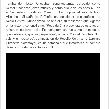
o
tir
Tumba de Héctor Chocobar Sepúlveda,más conocido como
o
Néstor Chocobar, joven músico y bardo criollo de los años 40, en
el Cementerio Presbítero Maestro. Hizo popular el vals de Alex
k
Villalobos ‘Mi cariño le di’. Tenía una espacio en los micrófonos de
Radio Central. Nunca grabó, pese a ello su recuerdo sigue vigente
en la historia del criollismo. “Poco duró la presencia de este joven
artista en nuestro medio. Fue una promesa que la muerte no quiso
que critalizara, que se proyectase”, explica Manuel Zanutelli. ‘Un
vals y un recuerdo’, composición de Rodolfo Coltrinari y Lorenzo
Humberto Sotomayor, es un homenaje que inmortaliza el nombre
de este importante cantante criollo.