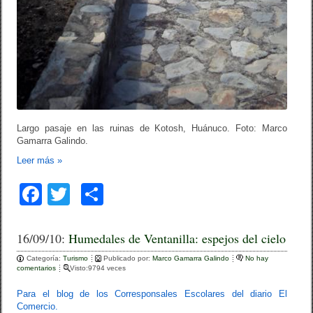
Largo pasaje en las ruinas de Kotosh, Huánuco. Foto: Marco
Gamarra Galindo.
Leer más
»
F
T
C
a
wi
o
c
tt
m
16/09/10:
Humedales de Ventanilla: espejos del cielo
e
er
p
Categoría:
Turismo
Publicado por:
Marco Gamarra Galindo
No hay
comentarios
Visto:9794 veces
b
ar
Para el blog de los Corresponsales Escolares del diario El
o
tir
Comercio.