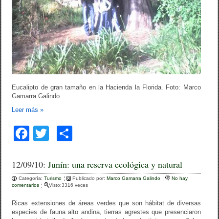
Eucalipto de gran tamaño en la Hacienda la Florida. Foto: Marco
Gamarra Galindo.
Leer más
»
F
T
C
a
wi
o
c
tt
m
12/09/10:
Junín: una reserva ecológica y natural
e
er
p
Categoría:
Turismo
Publicado por:
Marco Gamarra Galindo
No hay
comentarios
Visto:3316 veces
b
ar
Ricas extensiones de áreas verdes que son hábitat de diversas
o
tir
especies de fauna alto andina, tierras agrestes que presenciaron