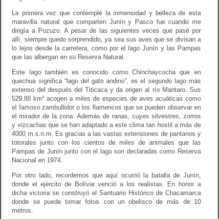
La primera vez que contemplé la inmensidad y belleza de esta
maravilla natural que comparten Junín y Pasco fue cuando me
dirigía a Pozuzo. A pesar de las siguientes veces que pasé por
allí, siempre quedo sorprendido, ya sea sus aves que se divisan a
lo lejos desde la carretera, como por el lago Junín y las Pampas
que las albergan en su Reserva Natural.
Este lago también es conocido como Chinchaycocha que en
quechua significa “lago del gato andino”, es el segundo lago más
extenso del después del Titicaca y da origen al río Mantaro. Sus
529.88 km² acogen a miles de especies de aves acuáticas como
el famoso zambullidor o los flamencos que se pueden observar en
el mirador de la zona. Además de ranas, cuyes silvestres, zorros
y vizcachas que se han adaptado a este clima tan hostil a más de
4000 m.s.n.m. Es gracias a las vastas extensiones de pantanos y
totorales junto con los cientos de miles de animales que las
Pampas de Junín junto con el lago son declaradas como Reserva
Nacional en 1974.
Por otro lado, recordemos que aquí ocurrió la batalla de Junín,
donde el ejército de Bolívar venció a los realistas. En honor a
dicha victoria se construyó el Santuario Histórico de Chacamarca
donde se puede tomar fotos con un obelisco de más de 10
metros.