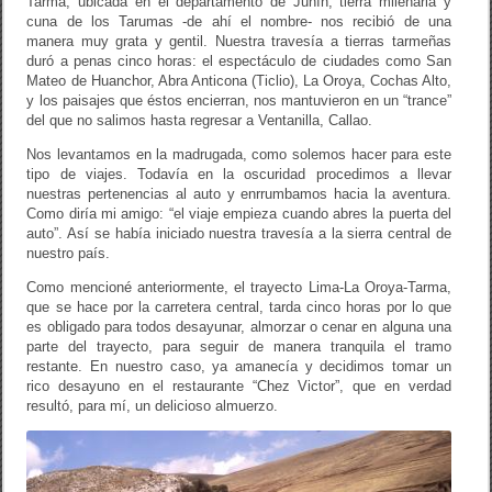
Tarma, ubicada en el departamento de Junín, tierra milenaria y
cuna de los Tarumas -de ahí el nombre- nos recibió de una
manera muy grata y gentil. Nuestra travesía a tierras tarmeñas
duró a penas cinco horas: el espectáculo de ciudades como San
Mateo de Huanchor, Abra Anticona (Ticlio), La Oroya, Cochas Alto,
y los paisajes que éstos encierran, nos mantuvieron en un “trance”
del que no salimos hasta regresar a Ventanilla, Callao.
Nos levantamos en la madrugada, como solemos hacer para este
tipo de viajes. Todavía en la oscuridad procedimos a llevar
nuestras pertenencias al auto y enrrumbamos hacia la aventura.
Como diría mi amigo: “el viaje empieza cuando abres la puerta del
auto”. Así se había iniciado nuestra travesía a la sierra central de
nuestro país.
Como mencioné anteriormente, el trayecto Lima-La Oroya-Tarma,
que se hace por la carretera central, tarda cinco horas por lo que
es obligado para todos desayunar, almorzar o cenar en alguna una
parte del trayecto, para seguir de manera tranquila el tramo
restante. En nuestro caso, ya amanecía y decidimos tomar un
rico desayuno en el restaurante “Chez Victor”, que en verdad
resultó, para mí, un delicioso almuerzo.