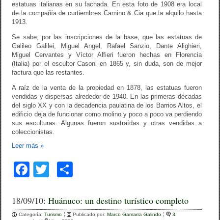
estatuas italianas en su fachada. En esta foto de 1908 era local
de la compañía de curtiembres Camino & Cia que la alquilo hasta
1913.
Se sabe, por las inscripciones de la base, que las estatuas de
Galileo Galilei, Miguel Angel, Rafael Sanzio, Dante Alighieri,
Miguel Cervantes y Víctor Alfieri fueron hechas en Florencia
(Italia) por el escultor Casoni en 1865 y, sin duda, son de mejor
factura que las restantes.
A raíz de la venta de la propiedad en 1878, las estatuas fueron
vendidas y dispersas alrededor de 1940. En las primeras décadas
del siglo XX y con la decadencia paulatina de los Barrios Altos, el
edificio deja de funcionar como molino y poco a poco va perdiendo
sus esculturas. Algunas fueron sustraídas y otras vendidas a
coleccionistas.
Leer más
»
F
T
C
a
wi
o
c
tt
m
18/09/10:
Huánuco: un destino turístico completo
e
er
p
Categoría:
Turismo
Publicado por:
Marco Gamarra Galindo
3