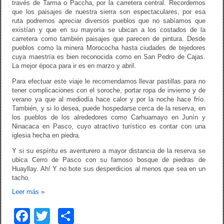
través de Tarma o Paccha, por la carretera central. Recordemos
que los paisajes de nuestra sierra son espectaculares, por esa
ruta podremos apreciar diversos pueblos que no sabíamos que
existían y que en su mayoría se ubican a los costados de la
carretera como también paisajes que parecen de pintura. Desde
pueblos como la minera Morococha hasta ciudades de tejedores
cuya maestría es bien reconocida como en San Pedro de Cajas.
La mejor época para ir es en marzo y abril.
Para efectuar este viaje le recomendamos llevar pastillas para no
tener complicaciones con el soroche, portar ropa de invierno y de
verano ya que al mediodía hace calor y por la noche hace frío.
También, y si lo desea, puede hospedarse cerca de la reserva, en
los pueblos de los alrededores como Carhuamayo en Junín y
Ninacaca en Pasco, cuyo atractivo turístico es contar con una
iglesia hecha en piedra.
Y si su espíritu es aventurero a mayor distancia de la reserva se
ubica Cerro de Pasco con su famoso bosque de piedras de
Huayllay. Ah! Y no bote sus desperdicios al menos que sea en un
tacho.
Leer más
»
F
T
C