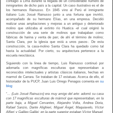
contagió a Lima durante la llegada de un considerable número de
inmigrantes de dicho país a la capital. Un caso ilustrativo es el de
los hermanos Rainusso. En 1845 vino al Perú el inmigrante
italiano Luis Josué Rainusso junto a una fortuna que invirtió,
acompañado de su hermano Elías, en una empresa. Decidió
realizar unas ampliaciones y mejoras a un antiguo y deteriorado
molino que utilizaba al extinto río Huatica -el cual originó la
construcción de una serie de molinos que trabajaban como
fábricas de harina y venta de pan; de ahí el término de molino;
Santa Clara, por la iglesia que está a unos pasos-. De esta
construcción, la casa-molino Santa Clara ha quedado como tal
hasta la actualidad. Por cierto, su arquitectura pertenece a la
escuela neoclásica.
Siguiendo con la linea de tiempo, Luis Rainusso continuó por
adornarla con magníficas esculturas que representaban a
reconocidos intelectuales y artistas clásicos italianos, hechas en
marmol de Carrara. Se trataban de 17 estatuas. Acerca de ello, el
historiador de la PUCP, Juan Luis Orrego Penagos comenta en
su
blog
:
“
… (Luis Josué Rainuzzo) era muy amigo del arte: adornó su casa
con 17 magníficas esculturas de mármol que representaban, en la
parte baja, a Miguel Cervantes, Alejandro Volta, Andrea Doria,
Rafael Sanzio, Dante Alighieri, Miguel Ángel, Maquiavelo, Víctor
Alfieri y Galileo Galilei; en la parte superior estaban Víctor Manuel,