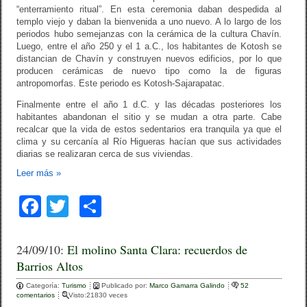
“enterramiento ritual”. En esta ceremonia daban despedida al
templo viejo y daban la bienvenida a uno nuevo. A lo largo de los
periodos hubo semejanzas con la cerámica de la cultura Chavín.
Luego, entre el año 250 y el 1 a.C., los habitantes de Kotosh se
distancian de Chavín y construyen nuevos edificios, por lo que
producen cerámicas de nuevo tipo como la de figuras
antropomorfas. Este periodo es Kotosh-Sajarapatac.
Finalmente entre el año 1 d.C. y las décadas posteriores los
habitantes abandonan el sitio y se mudan a otra parte. Cabe
recalcar que la vida de estos sedentarios era tranquila ya que el
clima y su cercanía al Río Higueras hacían que sus actividades
diarias se realizaran cerca de sus viviendas.
Leer más
»
F
T
C
a
wi
o
c
tt
m
24/09/10:
El molino Santa Clara: recuerdos de
Barrios Altos
e
er
p
Categoría:
b
Turismo
ar
Publicado por:
Marco Gamarra Galindo
52
comentarios
Visto:21830 veces