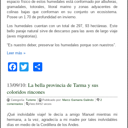
espacio físico de estos humedales está conformado por albuferas,
gramadales, totorales, litoral marino y zonas adyacentes de
colinas bajas que conforman en su conjunto un ecosistema.
Posee un 1.70 de profundidad en invierno.
Los humedales cuentan con un total de 297, 93 hectáreas. Este
bello paraje natural sirve de descanso para las aves de largo viaje
(aves migratorias).
“Es nuestro deber, preservar los humedales porque son nuestros”.
Leer más
»
F
T
C
a
wi
o
c
tt
m
13/09/10:
La bella provincia de Tarma y sus
coloridos rincones
e
er
p
Categoría:
b
Turismo
ar
Publicado por:
Marco Gamarra Galindo
2
comentarios
Visto:8452 veces
o
tir
¡Qué inolvidable viaje! le decía a amigo Manuel mientras mi
o
hermana, a la vez, agradecía a mi madre por tales inolvidables
días en medio de la Cordillera de los Andes.