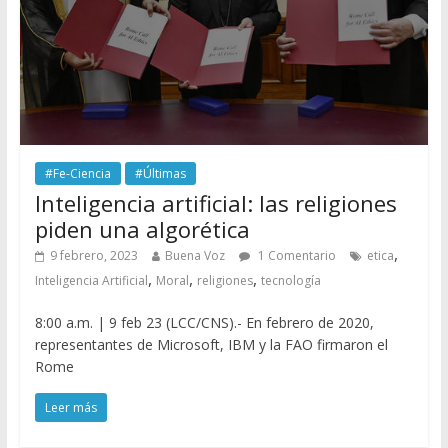
#Fe-Ciencia
#Últimas
Inteligencia artificial: las religiones
piden una algorética
,
9 febrero, 2023
Buena Voz
1 Comentario
etica
,
,
,
Inteligencia Artificial
Moral
religiones
tecnología
8:00 a.m. | 9 feb 23 (LCC/CNS).- En febrero de 2020,
representantes de Microsoft, IBM y la FAO firmaron el
Rome
Leer más