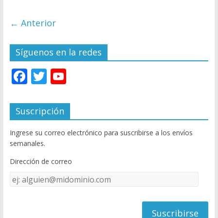
← Anterior
Síguenos en la redes
F
T
Y
ac
w
o
e
itt
u
Suscripción
b
er
T
Ingrese su correo electrónico para suscribirse a los envíos
o
u
semanales.
o
b
Dirección de correo
k
e
Dirección
C
de
h
correo
a