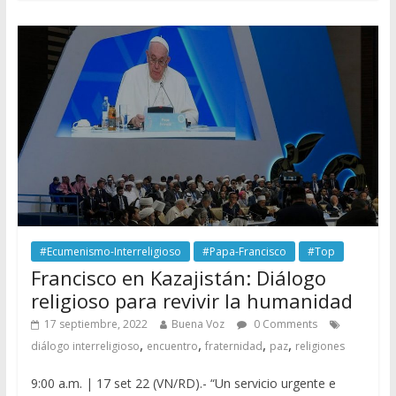
#Ecumenismo-Interreligioso
#Papa-Francisco
#Top
Francisco en Kazajistán: Diálogo
religioso para revivir la humanidad
17 septiembre, 2022
Buena Voz
0 Comments
,
,
,
,
diálogo interreligioso
encuentro
fraternidad
paz
religiones
9:00 a.m. | 17 set 22 (VN/RD).- “Un servicio urgente e