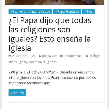
#Ecumenismo-Interreligioso
#Papa-Francisco
#Top
¿El Papa dijo que todas
las religiones son
iguales? Esto enseña la
Iglesia
21 octubre, 2024
Buena Voz
0 Comments
diálogo
,
,
interreligioso
Doctrina
religiones
2:00 p.m. | 21 oct 24 (AM/CM).- Durante un encuentro
interreligioso con jóvenes, Francisco explicó por qué es
importante reconocer que
Leer más