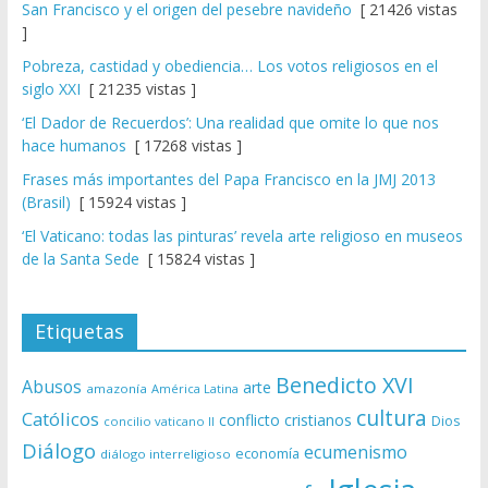
San Francisco y el origen del pesebre navideño
[ 21426 vistas
]
Pobreza, castidad y obediencia… Los votos religiosos en el
siglo XXI
[ 21235 vistas ]
‘El Dador de Recuerdos’: Una realidad que omite lo que nos
hace humanos
[ 17268 vistas ]
Frases más importantes del Papa Francisco en la JMJ 2013
(Brasil)
[ 15924 vistas ]
‘El Vaticano: todas las pinturas’ revela arte religioso en museos
de la Santa Sede
[ 15824 vistas ]
Etiquetas
Benedicto XVI
Abusos
arte
amazonía
América Latina
cultura
Católicos
conflicto
cristianos
Dios
concilio vaticano II
Diálogo
ecumenismo
economía
diálogo interreligioso