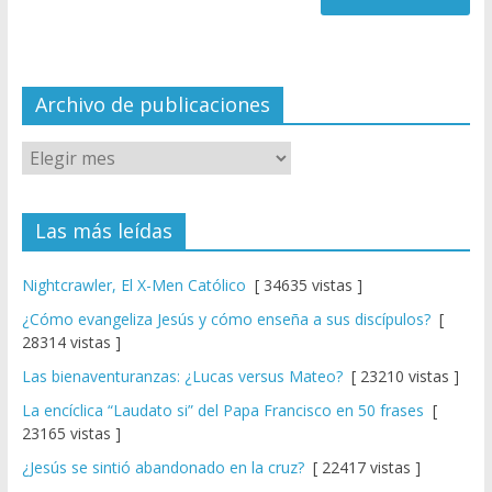
n
n
el
Archivo de publicaciones
Las más leídas
Nightcrawler, El X-Men Católico
[ 34635 vistas ]
¿Cómo evangeliza Jesús y cómo enseña a sus discípulos?
[
28314 vistas ]
Las bienaventuranzas: ¿Lucas versus Mateo?
[ 23210 vistas ]
La encíclica “Laudato si” del Papa Francisco en 50 frases
[
23165 vistas ]
¿Jesús se sintió abandonado en la cruz?
[ 22417 vistas ]