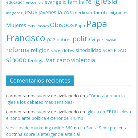
Iglesia
fe
evangelio
familia
educación
encuentro
Jesus
laicos
jovenes
medioambiente
migrantes
indígenas
Papa
Obispos
Mujeres
Papa
musulmanes
Francisco
politica
paz
pobres
publicación
reforma
religion
sinodalidad
sacerdotes
SOCIEDAD
sínodo
Vaticano
violencia
teología
Comentarios recientes
carmen ramos suarez de avellanedo
en
¿Cómo abordará la
Iglesia los debates más sensibles?
carmen ramos suarez de avellanedo
en
Iglesia en EE.UU. eleva
el tono ante política exterior de Trump
servicios de marketing online 360
en
La Santa Sede presenta
doctrina sobre la inteligencia artificial