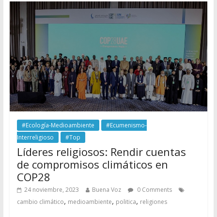
#Ecología-Medioambiente
#Ecumenismo-
Interreligioso
#Top
Líderes religiosos: Rendir cuentas
de compromisos climáticos en
COP28
24 noviembre, 2023
Buena Voz
0 Comments
,
,
,
cambio climático
medioambiente
politica
religiones