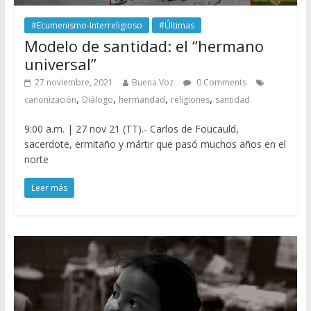
#Ecumenismo-Interreligioso
#Últimas
Modelo de santidad: el “hermano
universal”
27 noviembre, 2021
Buena Voz
0 Comments
,
,
,
,
canonización
Diálogo
hermandad
religiones
santidad
9:00 a.m. | 27 nov 21 (TT).- Carlos de Foucauld,
sacerdote, ermitaño y mártir que pasó muchos años en el
norte
Leer más