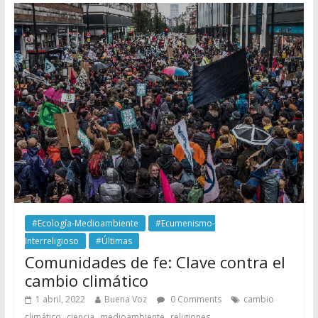
#Ecología-Medioambiente
#Ecumenismo-
Interreligioso
#Últimas
Comunidades de fe: Clave contra el
cambio climático
1 abril, 2022
Buena Voz
0 Comments
cambio
,
,
,
climático
ciencia
medioambiente
religiones