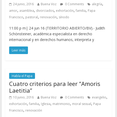
,
24 junio, 2016
Buena Voz
0 Comments
alegría
,
,
,
,
,
amor
asamblea
divorciados
exhortación
familia
Papa
,
,
,
Francisco
pastoral
renovación
sínodo
11:00 p m| 24 jun 16 (TERRITORIO ABIERTO/BV).- Judith
Schönsteiner, académica especialista en derecho
internacional y en derechos humanos, interpreta y
Leer más
Habla el Papa
Cuatro criterios para leer “Amoris
Laetitia”
,
10 junio, 2016
Buena Voz
0 Comments
evangelio
,
,
,
,
,
exhortación
familia
Iglesia
matrimonio
moral sexual
Papa
,
Francisco
renovación