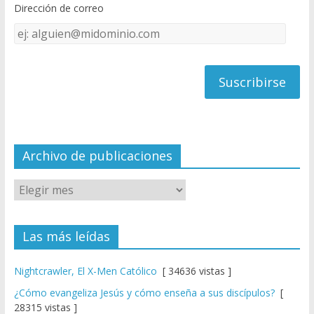
Dirección de correo
k
e
Dirección
C
de
h
correo
a
n
n
el
Archivo de publicaciones
Las más leídas
Nightcrawler, El X-Men Católico
[ 34636 vistas ]
¿Cómo evangeliza Jesús y cómo enseña a sus discípulos?
[
28315 vistas ]