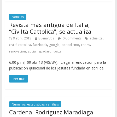
Noticias
Revista más antigua de Italia,
“Civiltà Cattolica”, se actualiza
,
9 abril, 2013
Buena Voz
0 Comments
actualiza
,
,
,
,
,
civiltá cattolica
facebook
google
periodismo
redes
,
,
,
renovación
social
spadaro
twitter
6.00 p m| 09 abr 13 (VIS/BV).- Llega la renovación para la
publicación quincenal de los jesuitas fundada en abril de
Leer más
Números, estadísticas y análisis
Cardenal Rodríguez Maradiaga