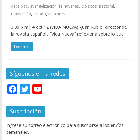
,
,
,
,
,
,
decalogo
evangelización
fe
jovenes
Obispos
pastoral
,
,
renovación
sínodo
vida nueva
3.00 p m| 4 oct 12 (VIDA NUEVA).-Juan Rubio, director de
la revista española “Vida Nueva” reflexiona sobre lo que
Leer más
Síguenos en la redes
F
T
Y
ac
w
o
e
itt
u
Suscripción
b
er
T
Ingrese su correo electrónico para suscribirse a los envíos
o
u
semanales.
o
b