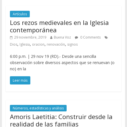
Artículos
Los rezos medievales en la Iglesia
contemporánea
29 noviembre, 2019
Buena Voz
0 Comments
,
,
,
,
Dios
Iglesia
oracion
renovación
signos
6:00 p.m. | 29 nov 19 (RD).- Desde una sencilla
observación sobre diversos aspectos que se renuevan (o
no) en la
Leer más
Números, estadísticas y análisis
Amoris Laetitia: Construir desde la
realidad de las familias