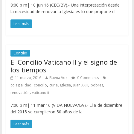
8:00 p m| 10 jun 16 (CEC/BV).- Una interpretación desde
la necesidad de renovar la Iglesia es lo que propone el
Leer más
Concilio
El Concilio Vaticano II y el signo de
los tiempos
11 marzo, 2016
Buena Voz
0 Comments
,
,
,
,
,
,
colegialidad
concilio
curia
Iglesia
Juan XXIII
pobres
,
renovación
vaticano ii
7:00 p m| 11 mar 16 (VIDA NUEVA/BV).- El 8 de diciembre
del 2015 se cumplieron 50 años de la
Leer más