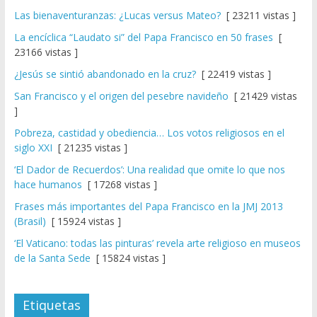
Las bienaventuranzas: ¿Lucas versus Mateo?
[ 23211 vistas ]
La encíclica “Laudato si” del Papa Francisco en 50 frases
[
23166 vistas ]
¿Jesús se sintió abandonado en la cruz?
[ 22419 vistas ]
San Francisco y el origen del pesebre navideño
[ 21429 vistas
]
Pobreza, castidad y obediencia… Los votos religiosos en el
siglo XXI
[ 21235 vistas ]
‘El Dador de Recuerdos’: Una realidad que omite lo que nos
hace humanos
[ 17268 vistas ]
Frases más importantes del Papa Francisco en la JMJ 2013
(Brasil)
[ 15924 vistas ]
‘El Vaticano: todas las pinturas’ revela arte religioso en museos
de la Santa Sede
[ 15824 vistas ]
Etiquetas