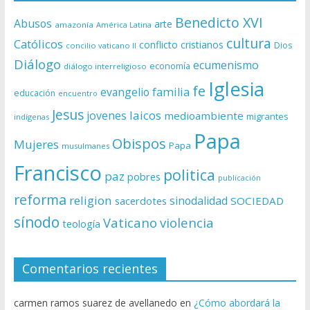
Benedicto XVI
Abusos
arte
amazonía
América Latina
cultura
Católicos
conflicto
cristianos
Dios
concilio vaticano II
Diálogo
ecumenismo
economía
diálogo interreligioso
Iglesia
fe
evangelio
familia
educación
encuentro
Jesus
laicos
jovenes
medioambiente
migrantes
indígenas
Papa
Obispos
Mujeres
Papa
musulmanes
Francisco
politica
paz
pobres
publicación
reforma
religion
sinodalidad
sacerdotes
SOCIEDAD
sínodo
Vaticano
violencia
teología
Comentarios recientes
carmen ramos suarez de avellanedo
en
¿Cómo abordará la