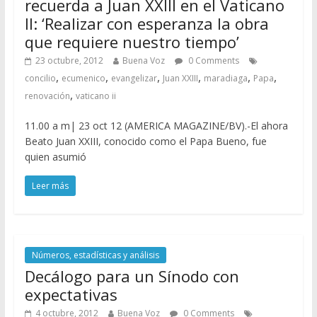
recuerda a Juan XXIII en el Vaticano
II: ‘Realizar con esperanza la obra
que requiere nuestro tiempo’
23 octubre, 2012
Buena Voz
0 Comments
,
,
,
,
,
,
concilio
ecumenico
evangelizar
Juan XXIII
maradiaga
Papa
,
renovación
vaticano ii
11.00 a m| 23 oct 12 (AMERICA MAGAZINE/BV).-El ahora
Beato Juan XXIII, conocido como el Papa Bueno, fue
quien asumió
Leer más
Números, estadísticas y análisis
Decálogo para un Sínodo con
expectativas
4 octubre, 2012
Buena Voz
0 Comments