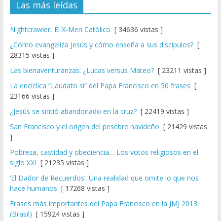
Las más leídas
Nightcrawler, El X-Men Católico
[ 34636 vistas ]
¿Cómo evangeliza Jesús y cómo enseña a sus discípulos?
[
28315 vistas ]
Las bienaventuranzas: ¿Lucas versus Mateo?
[ 23211 vistas ]
La encíclica “Laudato si” del Papa Francisco en 50 frases
[
23166 vistas ]
¿Jesús se sintió abandonado en la cruz?
[ 22419 vistas ]
San Francisco y el origen del pesebre navideño
[ 21429 vistas
]
Pobreza, castidad y obediencia… Los votos religiosos en el
siglo XXI
[ 21235 vistas ]
‘El Dador de Recuerdos’: Una realidad que omite lo que nos
hace humanos
[ 17268 vistas ]
Frases más importantes del Papa Francisco en la JMJ 2013
(Brasil)
[ 15924 vistas ]