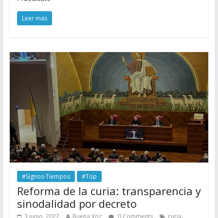
Leer más
#Signos-Tiempos
#Top
Reforma de la curia: transparencia y
sinodalidad por decreto
,
3 junio, 2022
Buena Voz
0 Comments
curia