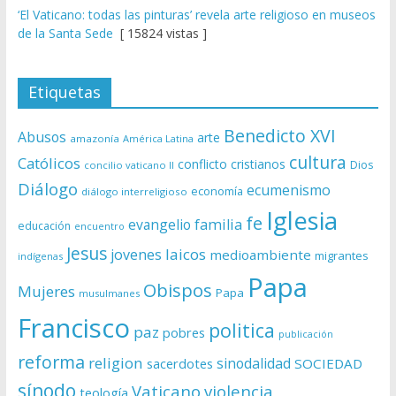
‘El Vaticano: todas las pinturas’ revela arte religioso en museos
de la Santa Sede
[ 15824 vistas ]
Etiquetas
Benedicto XVI
Abusos
arte
amazonía
América Latina
cultura
Católicos
conflicto
cristianos
Dios
concilio vaticano II
Diálogo
ecumenismo
economía
diálogo interreligioso
Iglesia
fe
evangelio
familia
educación
encuentro
Jesus
laicos
jovenes
medioambiente
migrantes
indígenas
Papa
Obispos
Mujeres
Papa
musulmanes
Francisco
politica
paz
pobres
publicación
reforma
religion
sinodalidad
sacerdotes
SOCIEDAD
sínodo
Vaticano
violencia
teología