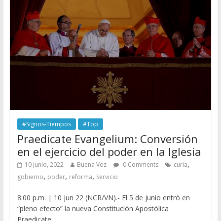
#Signos-Tiempos
#Top
Praedicate Evangelium: Conversión
en el ejercicio del poder en la Iglesia
,
10 junio, 2022
Buena Voz
0 Comments
curia
,
,
,
gobierno
poder
reforma
Servicio
8:00 p.m. | 10 jun 22 (NCR/VN).- El 5 de junio entró en
“pleno efecto” la nueva Constitución Apostólica
Praedicate