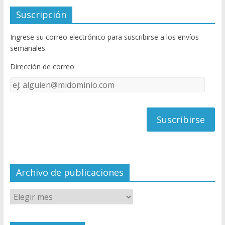
e
itt
u
Suscripción
b
er
T
Ingrese su correo electrónico para suscribirse a los envíos
o
u
semanales.
o
b
Dirección de correo
k
e
Dirección
C
de
h
correo
a
n
n
el
Archivo de publicaciones