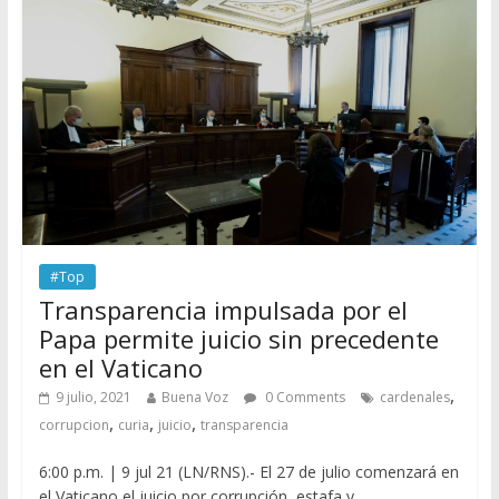
#Top
Transparencia impulsada por el
Papa permite juicio sin precedente
en el Vaticano
,
9 julio, 2021
Buena Voz
0 Comments
cardenales
,
,
,
corrupcion
curia
juicio
transparencia
6:00 p.m. | 9 jul 21 (LN/RNS).- El 27 de julio comenzará en
el Vaticano el juicio por corrupción, estafa y