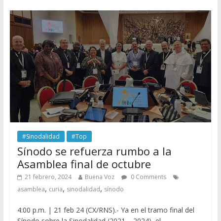
#Sinodalidad
#Top
Sínodo se refuerza rumbo a la
Asamblea final de octubre
21 febrero, 2024
Buena Voz
0 Comments
,
,
,
asamblea
curia
sinodalidad
sínodo
4:00 p.m. | 21 feb 24 (CX/RNS).- Ya en el tramo final del
Sínodo sobre la Sinodalidad (2021 – 2024), el