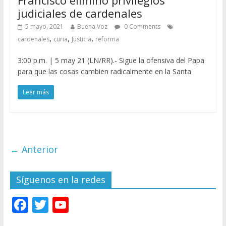
Francisco eliminó privilegios
judiciales de cardenales
5 mayo, 2021
Buena Voz
0 Comments
,
,
,
cardenales
curia
Justicia
reforma
3:00 p.m. | 5 may 21 (LN/RR).- Sigue la ofensiva del Papa
para que las cosas cambien radicalmente en la Santa
Leer más
← Anterior
Síguenos en la redes
F
T
Y
ac
w
o