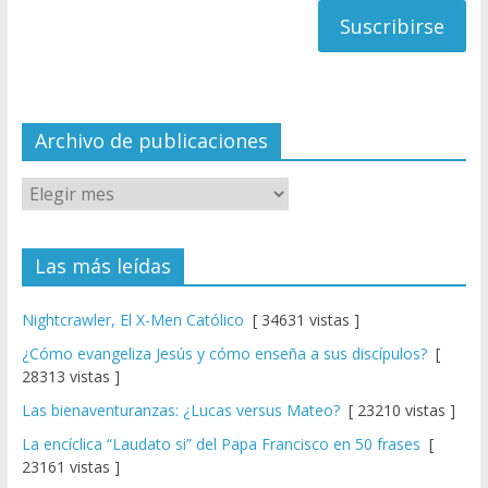
a
n
n
el
Archivo de publicaciones
Las más leídas
Nightcrawler, El X-Men Católico
[ 34631 vistas ]
¿Cómo evangeliza Jesús y cómo enseña a sus discípulos?
[
28313 vistas ]
Las bienaventuranzas: ¿Lucas versus Mateo?
[ 23210 vistas ]
La encíclica “Laudato si” del Papa Francisco en 50 frases
[
23161 vistas ]