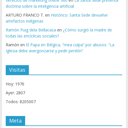
servicios de marketing online 360
en
La Santa Sede presenta
doctrina sobre la inteligencia artificial
ARTURO FRANCO T.
en
Histórico: Santa Sede devuelve
artefactos indígenas
Ramón Puig dela Bellacasa
en
¿Cómo surgió la madre de
todas las encíclicas sociales?
Ramón
en
El Papa en Bélgica, “mea culpa” por abusos: “La
Iglesia debe avergonzarse y pedir perdón”
Visitas
Hoy: 1976
Ayer: 2807
Todos: 8205007
Meta