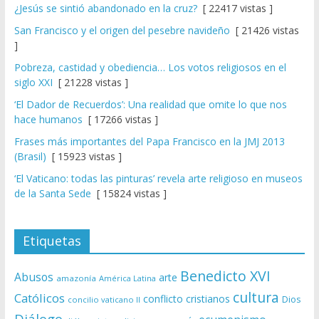
¿Jesús se sintió abandonado en la cruz?
[ 22417 vistas ]
San Francisco y el origen del pesebre navideño
[ 21426 vistas
]
Pobreza, castidad y obediencia… Los votos religiosos en el
siglo XXI
[ 21228 vistas ]
‘El Dador de Recuerdos’: Una realidad que omite lo que nos
hace humanos
[ 17266 vistas ]
Frases más importantes del Papa Francisco en la JMJ 2013
(Brasil)
[ 15923 vistas ]
‘El Vaticano: todas las pinturas’ revela arte religioso en museos
de la Santa Sede
[ 15824 vistas ]
Etiquetas
Benedicto XVI
Abusos
arte
amazonía
América Latina
cultura
Católicos
conflicto
cristianos
Dios
concilio vaticano II
Diálogo