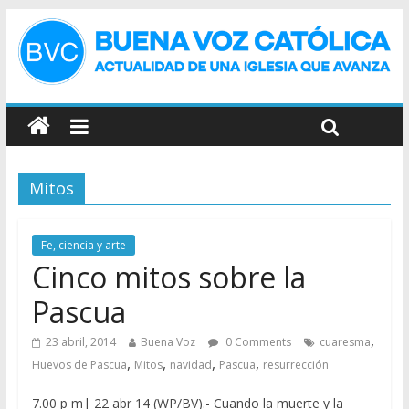
Mitos
Fe, ciencia y arte
Cinco mitos sobre la
Pascua
,
23 abril, 2014
Buena Voz
0 Comments
cuaresma
,
,
,
,
Huevos de Pascua
Mitos
navidad
Pascua
resurrección
7.00 p m| 22 abr 14 (WP/BV).- Cuando la muerte y la