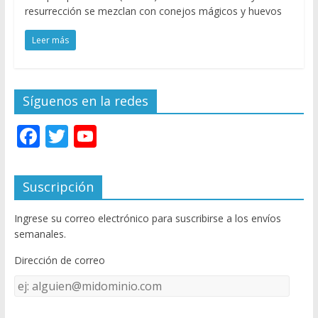
resurrección se mezclan con conejos mágicos y huevos
Leer más
Síguenos en la redes
F
T
Y
ac
w
o
e
itt
u
Suscripción
b
er
T
Ingrese su correo electrónico para suscribirse a los envíos
o
u
semanales.
o
b
Dirección de correo
k
e
Dirección
C
de
h
correo