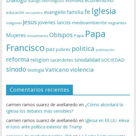
ecumenismo
economía
diálogo interreligioso
Iglesia
fe
evangelio
familia
educación
encuentro
Jesus
laicos
jovenes
medioambiente
migrantes
indígenas
Papa
Obispos
Mujeres
Papa
musulmanes
Francisco
politica
paz
pobres
publicación
reforma
religion
sinodalidad
sacerdotes
SOCIEDAD
sínodo
Vaticano
violencia
teología
Comentarios recientes
carmen ramos suarez de avellanedo
en
¿Cómo abordará la
Iglesia los debates más sensibles?
carmen ramos suarez de avellanedo
en
Iglesia en EE.UU. eleva
el tono ante política exterior de Trump