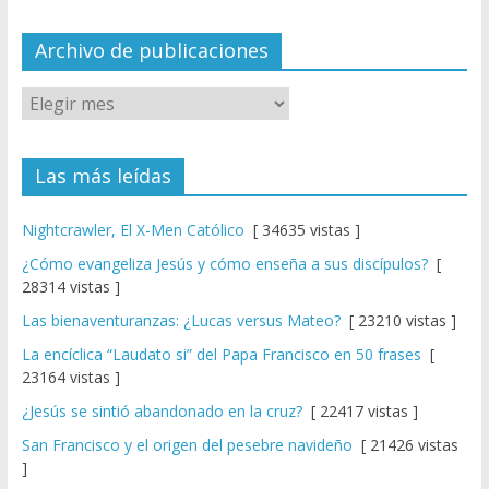
n
el
Archivo de publicaciones
Las más leídas
Nightcrawler, El X-Men Católico
[ 34635 vistas ]
¿Cómo evangeliza Jesús y cómo enseña a sus discípulos?
[
28314 vistas ]
Las bienaventuranzas: ¿Lucas versus Mateo?
[ 23210 vistas ]
La encíclica “Laudato si” del Papa Francisco en 50 frases
[
23164 vistas ]
¿Jesús se sintió abandonado en la cruz?
[ 22417 vistas ]
San Francisco y el origen del pesebre navideño
[ 21426 vistas
]