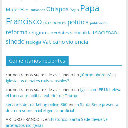
Papa
Obispos
Mujeres
Papa
musulmanes
Francisco
politica
paz
pobres
publicación
reforma
religion
sinodalidad
sacerdotes
SOCIEDAD
sínodo
Vaticano
violencia
teología
Comentarios recientes
carmen ramos suarez de avellanedo
en
¿Cómo abordará la
Iglesia los debates más sensibles?
carmen ramos suarez de avellanedo
en
Iglesia en EE.UU. eleva
el tono ante política exterior de Trump
servicios de marketing online 360
en
La Santa Sede presenta
doctrina sobre la inteligencia artificial
ARTURO FRANCO T.
en
Histórico: Santa Sede devuelve
artefactos indígenas