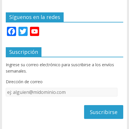
Síguenos en la redes
F
T
Y
ac
w
o
e
itt
u
Suscripción
b
er
T
Ingrese su correo electrónico para suscribirse a los envíos
o
u
semanales.
o
b
Dirección de correo
k
e
Dirección
C
de
h
correo
a
n