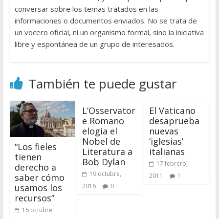
conversar sobre los temas tratados en las
informaciones o documentos enviados. No se trata de
un vocero oficial, ni un organismo formal, sino la iniciativa
libre y espontánea de un grupo de interesados.
También te puede gustar
L’Osservator
El Vaticano
e Romano
desaprueba
elogia el
nuevas
Nobel de
‘iglesias’
“Los fieles
Literatura a
italianas
tienen
Bob Dylan
17 febrero,
derecho a
19 octubre,
saber cómo
2011
1
usamos los
2016
0
recursos”
16 octubre,