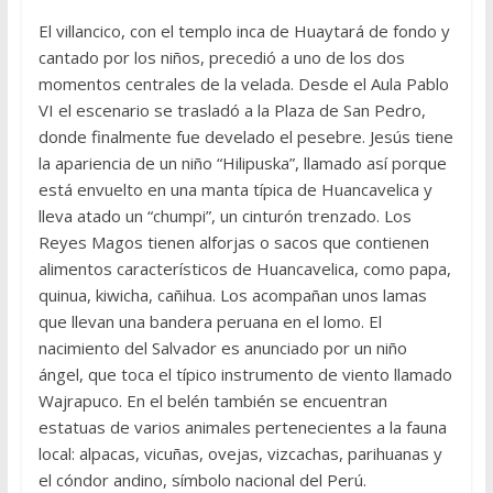
El villancico, con el templo inca de Huaytará de fondo y
cantado por los niños, precedió a uno de los dos
momentos centrales de la velada. Desde el Aula Pablo
VI el escenario se trasladó a la Plaza de San Pedro,
donde finalmente fue develado el pesebre. Jesús tiene
la apariencia de un niño “Hilipuska”, llamado así porque
está envuelto en una manta típica de Huancavelica y
lleva atado un “chumpi”, un cinturón trenzado. Los
Reyes Magos tienen alforjas o sacos que contienen
alimentos característicos de Huancavelica, como papa,
quinua, kiwicha, cañihua. Los acompañan unos lamas
que llevan una bandera peruana en el lomo. El
nacimiento del Salvador es anunciado por un niño
ángel, que toca el típico instrumento de viento llamado
Wajrapuco. En el belén también se encuentran
estatuas de varios animales pertenecientes a la fauna
local: alpacas, vicuñas, ovejas, vizcachas, parihuanas y
el cóndor andino, símbolo nacional del Perú.