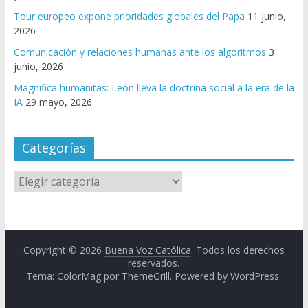
Tour europeo expone prioridades globales del Papa
11 junio,
2026
Comunicación y relaciones humanas ante los algoritmos
3
junio, 2026
Magnifica humanitas: León lleva la doctrina social a la era de la
IA
29 mayo, 2026
Categorías
Copyright © 2026
Buena Voz Católica
. Todos los derechos
reservados.
Tema: ColorMag por
ThemeGrill
. Powered by
WordPress
.