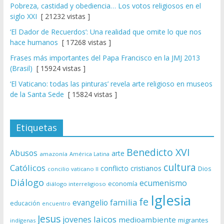
Pobreza, castidad y obediencia… Los votos religiosos en el
siglo XXI
[ 21232 vistas ]
‘El Dador de Recuerdos’: Una realidad que omite lo que nos
hace humanos
[ 17268 vistas ]
Frases más importantes del Papa Francisco en la JMJ 2013
(Brasil)
[ 15924 vistas ]
‘El Vaticano: todas las pinturas’ revela arte religioso en museos
de la Santa Sede
[ 15824 vistas ]
Etiquetas
Benedicto XVI
Abusos
arte
amazonía
América Latina
cultura
Católicos
conflicto
cristianos
Dios
concilio vaticano II
Diálogo
ecumenismo
economía
diálogo interreligioso
Iglesia
fe
evangelio
familia
educación
encuentro
Jesus
laicos
jovenes
medioambiente
migrantes
indígenas