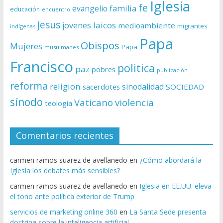
Iglesia
fe
evangelio
familia
educación
encuentro
Jesus
laicos
jovenes
medioambiente
migrantes
indígenas
Papa
Obispos
Mujeres
Papa
musulmanes
Francisco
politica
paz
pobres
publicación
reforma
religion
sinodalidad
sacerdotes
SOCIEDAD
sínodo
Vaticano
violencia
teología
Comentarios recientes
carmen ramos suarez de avellanedo
en
¿Cómo abordará la
Iglesia los debates más sensibles?
carmen ramos suarez de avellanedo
en
Iglesia en EE.UU. eleva
el tono ante política exterior de Trump
servicios de marketing online 360
en
La Santa Sede presenta
doctrina sobre la inteligencia artificial