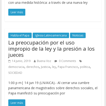
con una medida histórica: a través de una nueva ley
Leer más
Habla el Papa
Iglesia Latinoamericana
Noticias
La preocupación por el uso
impropio de la ley y la presión a los
jueces
14 junio, 2019
Buena Voz
0 Comments
,
,
,
,
,
,
democracia
derechos
Justicia
ley
Papa Francisco
politica
SOCIEDAD
1:00 p m| 14 jun 19 (LN/AICA).- Al cerrar una cumbre
panamericana de magistrados sobre derechos sociales, el
Papa manifestó su preocupación por
Leer más