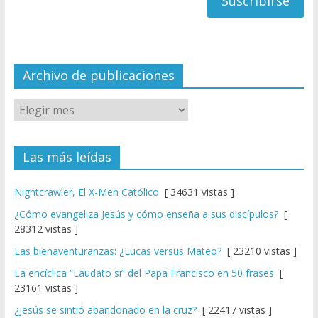
a
n
n
el
Archivo de publicaciones
Las más leídas
Nightcrawler, El X-Men Católico
[ 34631 vistas ]
¿Cómo evangeliza Jesús y cómo enseña a sus discípulos?
[
28312 vistas ]
Las bienaventuranzas: ¿Lucas versus Mateo?
[ 23210 vistas ]
La encíclica “Laudato si” del Papa Francisco en 50 frases
[
23161 vistas ]
¿Jesús se sintió abandonado en la cruz?
[ 22417 vistas ]