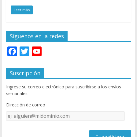
Leer más
Síguenos en la redes
F
T
Y
ac
w
o
e
itt
u
Suscripción
b
er
T
Ingrese su correo electrónico para suscribirse a los envíos
o
u
semanales.
o
b
Dirección de correo
k
e
Dirección
C
de
h
correo