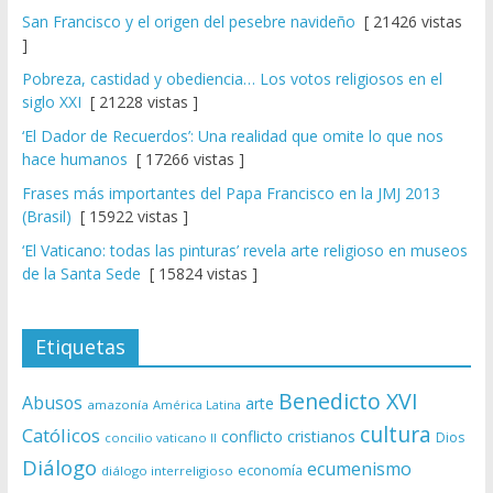
San Francisco y el origen del pesebre navideño
[ 21426 vistas
]
Pobreza, castidad y obediencia… Los votos religiosos en el
siglo XXI
[ 21228 vistas ]
‘El Dador de Recuerdos’: Una realidad que omite lo que nos
hace humanos
[ 17266 vistas ]
Frases más importantes del Papa Francisco en la JMJ 2013
(Brasil)
[ 15922 vistas ]
‘El Vaticano: todas las pinturas’ revela arte religioso en museos
de la Santa Sede
[ 15824 vistas ]
Etiquetas
Benedicto XVI
Abusos
arte
amazonía
América Latina
cultura
Católicos
conflicto
cristianos
Dios
concilio vaticano II
Diálogo
ecumenismo
economía
diálogo interreligioso