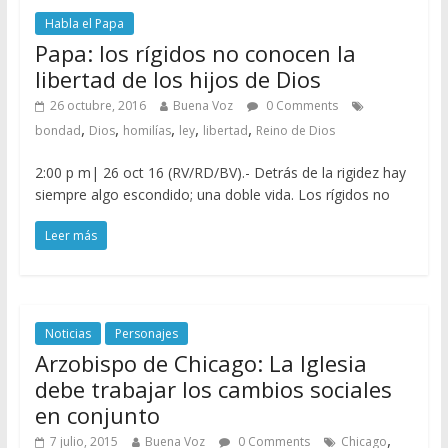
Habla el Papa
Papa: los rígidos no conocen la
libertad de los hijos de Dios
26 octubre, 2016
Buena Voz
0 Comments
,
,
,
,
,
bondad
Dios
homilías
ley
libertad
Reino de Dios
2:00 p m| 26 oct 16 (RV/RD/BV).- Detrás de la rigidez hay
siempre algo escondido; una doble vida. Los rígidos no
Leer más
Noticias
Personajes
Arzobispo de Chicago: La Iglesia
debe trabajar los cambios sociales
en conjunto
,
7 julio, 2015
Buena Voz
0 Comments
Chicago