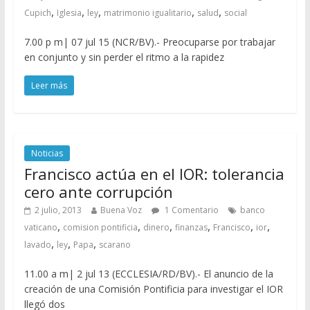
,
,
,
,
,
Cupich
Iglesia
ley
matrimonio igualitario
salud
social
7.00 p m| 07 jul 15 (NCR/BV).- Preocuparse por trabajar
en conjunto y sin perder el ritmo a la rapidez
Leer más
Noticias
Francisco actúa en el IOR: tolerancia
cero ante corrupción
2 julio, 2013
Buena Voz
1 Comentario
banco
,
,
,
,
,
,
vaticano
comision pontificia
dinero
finanzas
Francisco
ior
,
,
,
lavado
ley
Papa
scarano
11.00 a m| 2 jul 13 (ECCLESIA/RD/BV).- El anuncio de la
creación de una Comisión Pontificia para investigar el IOR
llegó dos