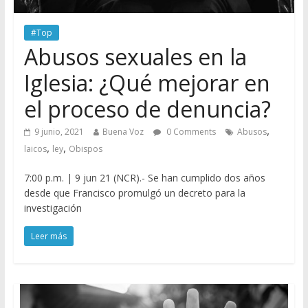
#Top
Abusos sexuales en la
Iglesia: ¿Qué mejorar en
el proceso de denuncia?
,
9 junio, 2021
Buena Voz
0 Comments
Abusos
,
,
laicos
ley
Obispos
7:00 p.m. | 9 jun 21 (NCR).- Se han cumplido dos años
desde que Francisco promulgó un decreto para la
investigación
Leer más