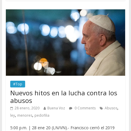
#Top
Nuevos hitos en la lucha contra los
abusos
,
28 enero, 2020
Buena Voz
0 Comments
Abusos
,
,
ley
menores
pedofilia
5:00 p.m. | 28 ene 20 (LN/VN).- Francisco cerró el 2019