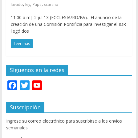
,
,
,
lavado
ley
Papa
scarano
11.00 a m| 2 jul 13 (ECCLESIA/RD/BV).- El anuncio de la
creación de una Comisión Pontificia para investigar el IOR
llegó dos
Leer más
Síguenos en la redes
F
T
Y
ac
w
o
e
itt
u
Suscripción
b
er
T
Ingrese su correo electrónico para suscribirse a los envíos
o
u
semanales.
o
b