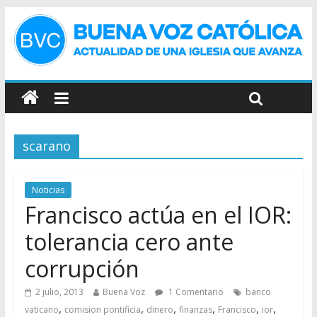
scarano
Noticias
Francisco actúa en el IOR:
tolerancia cero ante
corrupción
2 julio, 2013
Buena Voz
1 Comentario
banco
,
,
,
,
,
,
vaticano
comision pontificia
dinero
finanzas
Francisco
ior