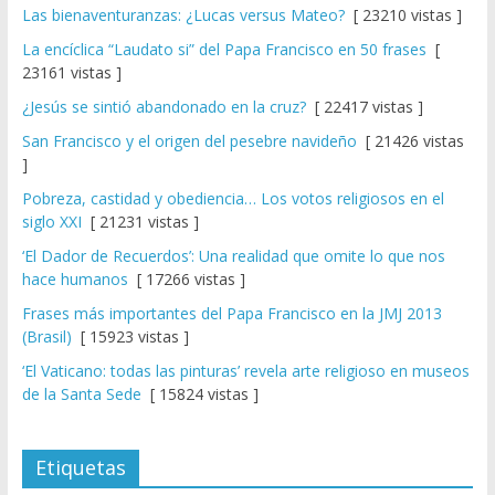
Las bienaventuranzas: ¿Lucas versus Mateo?
[ 23210 vistas ]
La encíclica “Laudato si” del Papa Francisco en 50 frases
[
23161 vistas ]
¿Jesús se sintió abandonado en la cruz?
[ 22417 vistas ]
San Francisco y el origen del pesebre navideño
[ 21426 vistas
]
Pobreza, castidad y obediencia… Los votos religiosos en el
siglo XXI
[ 21231 vistas ]
‘El Dador de Recuerdos’: Una realidad que omite lo que nos
hace humanos
[ 17266 vistas ]
Frases más importantes del Papa Francisco en la JMJ 2013
(Brasil)
[ 15923 vistas ]
‘El Vaticano: todas las pinturas’ revela arte religioso en museos
de la Santa Sede
[ 15824 vistas ]
Etiquetas