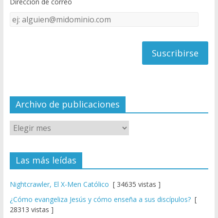
Dirección de correo
k
e
Dirección
C
de
h
correo
a
n
n
el
Archivo de publicaciones
Las más leídas
Nightcrawler, El X-Men Católico
[ 34635 vistas ]
¿Cómo evangeliza Jesús y cómo enseña a sus discípulos?
[
28313 vistas ]