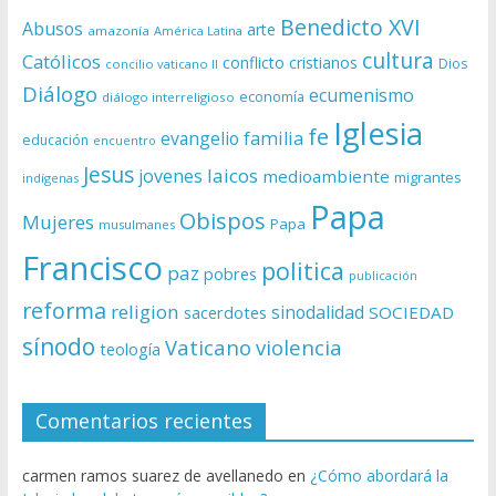
Benedicto XVI
Abusos
arte
amazonía
América Latina
cultura
Católicos
conflicto
cristianos
Dios
concilio vaticano II
Diálogo
ecumenismo
economía
diálogo interreligioso
Iglesia
fe
evangelio
familia
educación
encuentro
Jesus
laicos
jovenes
medioambiente
migrantes
indígenas
Papa
Obispos
Mujeres
Papa
musulmanes
Francisco
politica
paz
pobres
publicación
reforma
religion
sinodalidad
sacerdotes
SOCIEDAD
sínodo
Vaticano
violencia
teología
Comentarios recientes
carmen ramos suarez de avellanedo
en
¿Cómo abordará la