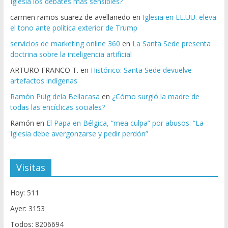
Iglesia los debates más sensibles?
carmen ramos suarez de avellanedo
en
Iglesia en EE.UU. eleva
el tono ante política exterior de Trump
servicios de marketing online 360
en
La Santa Sede presenta
doctrina sobre la inteligencia artificial
ARTURO FRANCO T.
en
Histórico: Santa Sede devuelve
artefactos indígenas
Ramón Puig dela Bellacasa
en
¿Cómo surgió la madre de
todas las encíclicas sociales?
Ramón
en
El Papa en Bélgica, “mea culpa” por abusos: “La
Iglesia debe avergonzarse y pedir perdón”
Visitas
Hoy: 511
Ayer: 3153
Todos: 8206694