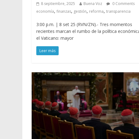
8 septiembre, 2025
Buena Voz
0 Comments
,
,
,
,
economía
finanzas
gestión
reforma
transparencia
3:00 p.m. | 8 set 25 (RVN/ZN).- Tres momentos
recientes marcan el rumbo de la política económic
el Vaticano: mayor
Leer más