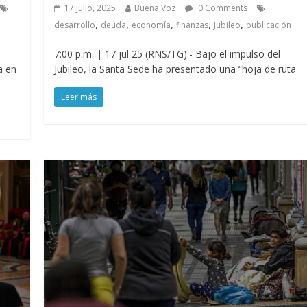
17 julio, 2025
Buena Voz
0 Comments
,
,
,
,
,
desarrollo
deuda
economía
finanzas
Jubileo
publicación
7:00 p.m. | 17 jul 25 (RNS/TG).- Bajo el impulso del
a en
Jubileo, la Santa Sede ha presentado una “hoja de ruta
Leer más