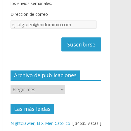
o
u
los envíos semanales.
o
b
Dirección de correo
k
e
Dirección
C
de
h
correo
a
n
n
el
Archivo de publicaciones
Las más leídas
Nightcrawler, El X-Men Católico
[ 34635 vistas ]