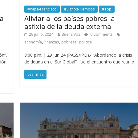
#Papa-Francisco
#Signos-Tiempos
#Top
na
Aliviar a los países pobres la
asfixia de la deuda externa
29 junio, 2024
Buena Voz
0 Comments
,
,
,
economía
finanzas
pobreza
politica
ón”,
8:00 p.m. | 29 jun 24 (PASS/IPD).- “Abordando la crisis
tión
de deuda en el Sur Global”, fue el encuentro que reunió
Leer más