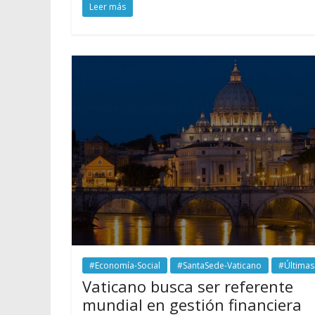
Leer más
#Economía-Social
#SantaSede-Vaticano
#Últimas
Vaticano busca ser referente
mundial en gestión financiera