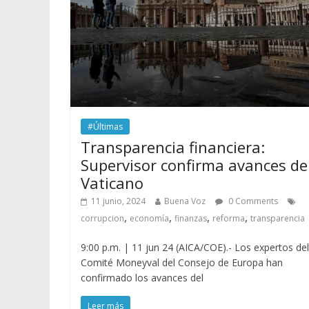
#Últimas
Transparencia financiera:
Supervisor confirma avances de
Vaticano
11 junio, 2024
Buena Voz
0 Comments
,
,
,
,
corrupcion
economía
finanzas
reforma
transparencia
9:00 p.m. | 11 jun 24 (AICA/COE).- Los expertos del
Comité Moneyval del Consejo de Europa han
confirmado los avances del
Leer más