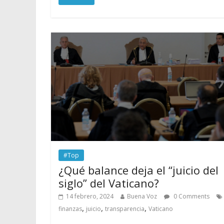
#Top
¿Qué balance deja el “juicio del
siglo” del Vaticano?
14 febrero, 2024
Buena Voz
0 Comments
,
,
,
finanzas
juicio
transparencia
Vaticano