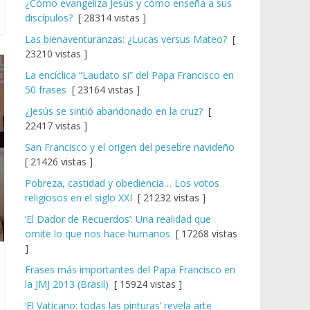
¿Cómo evangeliza Jesús y cómo enseña a sus
discípulos?
[ 28314 vistas ]
Las bienaventuranzas: ¿Lucas versus Mateo?
[
23210 vistas ]
La encíclica “Laudato si” del Papa Francisco en
50 frases
[ 23164 vistas ]
¿Jesús se sintió abandonado en la cruz?
[
22417 vistas ]
San Francisco y el origen del pesebre navideño
[ 21426 vistas ]
Pobreza, castidad y obediencia… Los votos
religiosos en el siglo XXI
[ 21232 vistas ]
‘El Dador de Recuerdos’: Una realidad que
omite lo que nos hace humanos
[ 17268 vistas
]
Frases más importantes del Papa Francisco en
la JMJ 2013 (Brasil)
[ 15924 vistas ]
‘El Vaticano: todas las pinturas’ revela arte