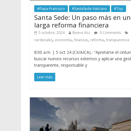
#Papa-Francisco
#SantaSede-Vaticano
#Top
Santa Sede: Un paso más en u
larga reforma financiera
5 octubre, 2024
Buena Voz
0 Comments
,
,
,
,
cardenales
economía
finanzas
reforma
transparencia
8:00 a.m. | 5 oct 24 (CX/AICA).- “Apretarse el cintur
buscar nuevos recursos externos y aplicar una ges
transparente, responsable y
Leer más