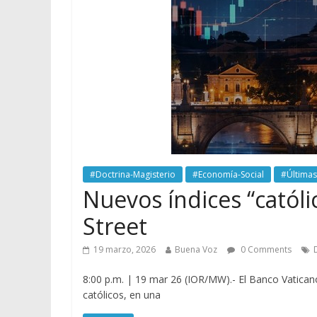
#Doctrina-Magisterio
#Economía-Social
#Últimas
Nuevos índices “católi
Street
19 marzo, 2026
Buena Voz
0 Comments
8:00 p.m. | 19 mar 26 (IOR/MW).- El Banco Vaticano
católicos, en una