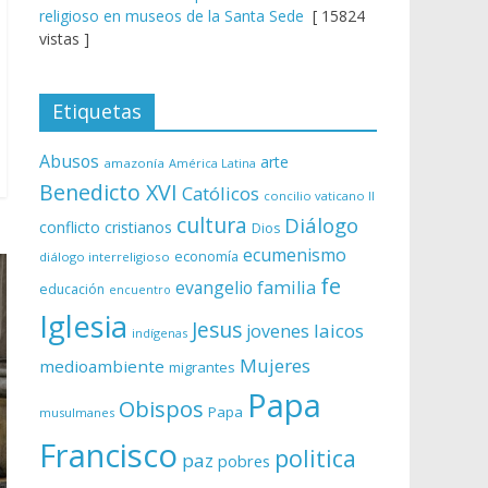
religioso en museos de la Santa Sede
[ 15824
vistas ]
Etiquetas
Abusos
arte
amazonía
América Latina
Benedicto XVI
Católicos
concilio vaticano II
cultura
Diálogo
conflicto
cristianos
Dios
ecumenismo
economía
diálogo interreligioso
fe
evangelio
familia
educación
encuentro
Iglesia
Jesus
laicos
jovenes
indígenas
Mujeres
medioambiente
migrantes
Papa
Obispos
Papa
musulmanes
Francisco
politica
paz
pobres