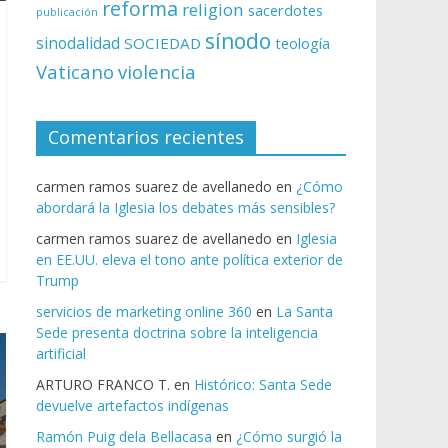
reforma
religion
sacerdotes
publicación
sínodo
sinodalidad
SOCIEDAD
teología
Vaticano
violencia
Comentarios recientes
carmen ramos suarez de avellanedo
en
¿Cómo
abordará la Iglesia los debates más sensibles?
carmen ramos suarez de avellanedo
en
Iglesia
en EE.UU. eleva el tono ante política exterior de
Trump
servicios de marketing online 360
en
La Santa
Sede presenta doctrina sobre la inteligencia
artificial
ARTURO FRANCO T.
en
Histórico: Santa Sede
devuelve artefactos indígenas
Ramón Puig dela Bellacasa
en
¿Cómo surgió la