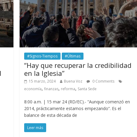
#Signos-Tiempos
#Últimas
“Hay que recuperar la credibilidad
l
en la Iglesia”
15 marzo, 2024
Buena Voz
0 Comments
,
,
,
economía
finanzas
reforma
Santa Sede
8:00 a.m. | 15 mar 24 (RD/EC).- “Aunque comenzó en
2014, prácticamente estamos empezando”. Es el
balance de esta década de
Leer más