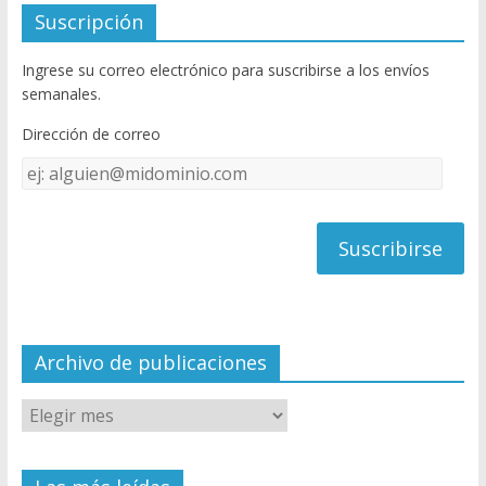
e
itt
u
Suscripción
b
er
T
Ingrese su correo electrónico para suscribirse a los envíos
o
u
semanales.
o
b
Dirección de correo
k
e
Dirección
C
de
h
correo
a
n
n
el
Archivo de publicaciones