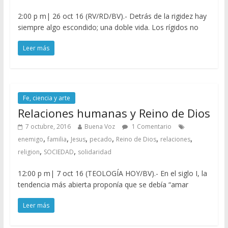
2:00 p m| 26 oct 16 (RV/RD/BV).- Detrás de la rigidez hay
siempre algo escondido; una doble vida. Los rígidos no
Leer más
Fe, ciencia y arte
Relaciones humanas y Reino de Dios
7 octubre, 2016
Buena Voz
1 Comentario
,
,
,
,
,
,
enemigo
familia
Jesus
pecado
Reino de Dios
relaciones
,
,
religion
SOCIEDAD
solidaridad
12:00 p m| 7 oct 16 (TEOLOGÍA HOY/BV).- En el siglo I, la
tendencia más abierta proponía que se debía “amar
Leer más