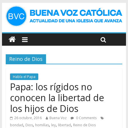
Reino de Dios
Habla el Papa
Papa: los rígidos no
conocen la libertad de
los hijos de Dios
26 octubre, 2016
Buena Voz
0 Comments
,
,
,
,
,
bondad
Dios
homilías
ley
libertad
Reino de Dios