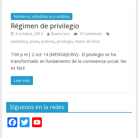
Números, estadísticas y análisis
Régimen de privilegio
3 octubre, 2014
Buena Voz
0 Comments
,
,
,
,
excluidos
Jesus
pobres
privilegio
Reino de Dios
7.00 p m| 2 oct 14 (MENSAJE/BV).- El privilegio se ha
transformado en fundamento de la convivencia social. No
es fácil
Leer más
Síguenos en la redes
F
T
Y
ac
w
o