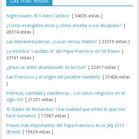
Las más leídas
Nightcrawler, El X-Men Católico
[ 34635 vistas ]
¿Cómo evangeliza Jesús y cómo enseña a sus discípulos?
[
28314 vistas ]
Las bienaventuranzas: ¿Lucas versus Mateo?
[ 23210 vistas ]
La encíclica “Laudato si” del Papa Francisco en 50 frases
[
23161 vistas ]
¿Jesús se sintió abandonado en la cruz?
[ 22417 vistas ]
San Francisco y el origen del pesebre navideño
[ 21426 vistas
]
Pobreza, castidad y obediencia… Los votos religiosos en el
siglo XXI
[ 21231 vistas ]
‘El Dador de Recuerdos’: Una realidad que omite lo que nos
hace humanos
[ 17267 vistas ]
Frases más importantes del Papa Francisco en la JMJ 2013
(Brasil)
[ 15924 vistas ]