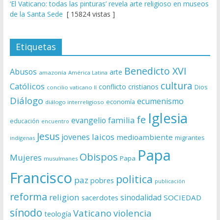
‘El Vaticano: todas las pinturas’ revela arte religioso en museos
de la Santa Sede
[ 15824 vistas ]
Etiquetas
Benedicto XVI
Abusos
arte
amazonía
América Latina
cultura
Católicos
conflicto
cristianos
Dios
concilio vaticano II
Diálogo
ecumenismo
economía
diálogo interreligioso
Iglesia
fe
evangelio
familia
educación
encuentro
Jesus
laicos
jovenes
medioambiente
migrantes
indígenas
Papa
Obispos
Mujeres
Papa
musulmanes
Francisco
politica
paz
pobres
publicación
reforma
religion
sinodalidad
sacerdotes
SOCIEDAD
sínodo
Vaticano
violencia
teología