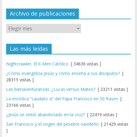
n
el
Archivo de publicaciones
Las más leídas
Nightcrawler, El X-Men Católico
[ 34636 vistas ]
¿Cómo evangeliza Jesús y cómo enseña a sus discípulos?
[
28315 vistas ]
Las bienaventuranzas: ¿Lucas versus Mateo?
[ 23211 vistas ]
La encíclica “Laudato si” del Papa Francisco en 50 frases
[
23166 vistas ]
¿Jesús se sintió abandonado en la cruz?
[ 22419 vistas ]
San Francisco y el origen del pesebre navideño
[ 21429 vistas
]