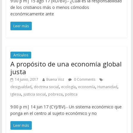
9:00 p m| 15 ago 17 (RD/BV).- ¿Cuál es la responsabilidad
de los cristianos más o menos cómodos
económicamente ante
Leer más
Artículos
A propósito de una economía global
justa
14 junio, 2017
Buena Voz
0 Comments
,
,
,
,
,
desigualdad
doctrina social
ecología
economía
Humanidad
,
,
,
Iglesia
justicia social
pobreza
politica
9:00 p m| 14 jun 17 (CYJ/BV).- Un sistema económico que
ponga en el centro al sujeto económico y no
Leer más