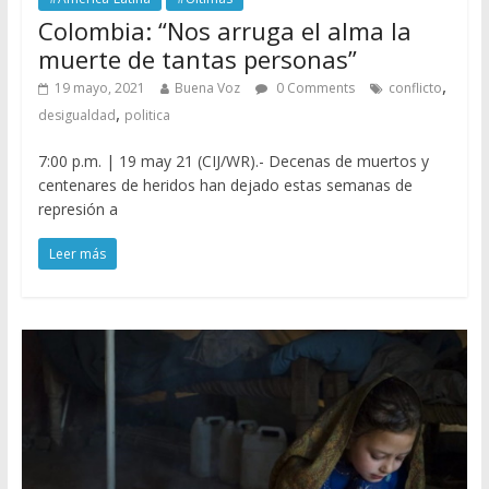
Colombia: “Nos arruga el alma la
muerte de tantas personas”
,
19 mayo, 2021
Buena Voz
0 Comments
conflicto
,
desigualdad
politica
7:00 p.m. | 19 may 21 (CIJ/WR).- Decenas de muertos y
centenares de heridos han dejado estas semanas de
represión a
Leer más