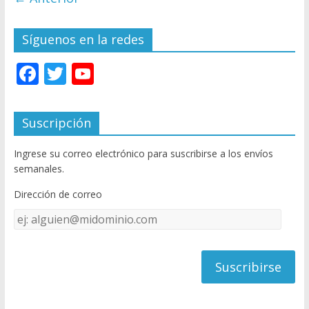
Síguenos en la redes
F
T
Y
ac
w
o
e
itt
u
Suscripción
b
er
T
Ingrese su correo electrónico para suscribirse a los envíos
o
u
semanales.
o
b
Dirección de correo
k
e
Dirección
C
de
h
correo
a
n