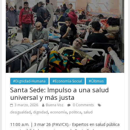
#Dignidad-Humana
#Economía-Social
#Últimas
Santa Sede: Impulso a una salud
universal y más justa
3 marzo, 2026
Buena Voz
0 Comments
,
,
,
,
desigualdad
dignidad
economía
politica
salud
11:00 a.m. | 3 mar 26 (PAV/CX).- Expertos en salud pública