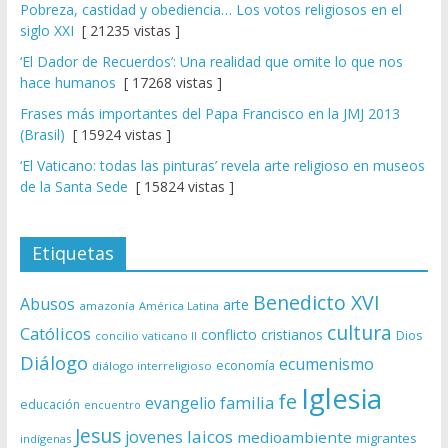
Pobreza, castidad y obediencia… Los votos religiosos en el
siglo XXI
[ 21235 vistas ]
‘El Dador de Recuerdos’: Una realidad que omite lo que nos
hace humanos
[ 17268 vistas ]
Frases más importantes del Papa Francisco en la JMJ 2013
(Brasil)
[ 15924 vistas ]
‘El Vaticano: todas las pinturas’ revela arte religioso en museos
de la Santa Sede
[ 15824 vistas ]
Etiquetas
Benedicto XVI
Abusos
arte
amazonía
América Latina
cultura
Católicos
conflicto
cristianos
Dios
concilio vaticano II
Diálogo
ecumenismo
economía
diálogo interreligioso
Iglesia
fe
evangelio
familia
educación
encuentro
Jesus
laicos
jovenes
medioambiente
migrantes
indígenas