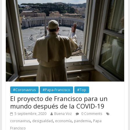
#Coronavirus
#Papa-Francisco
#Top
El proyecto de Francisco para un
mundo después de la COVID-19
5 septiembre, 2020
Buena Voz
0 Comments
,
,
,
,
coronavirus
desigualdad
economía
pandemia
Papa
Francisco