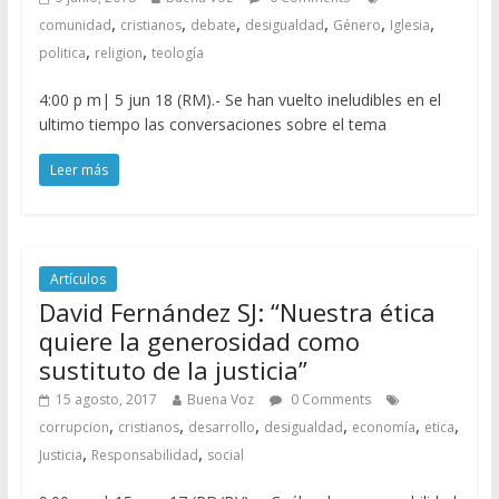
,
,
,
,
,
,
comunidad
cristianos
debate
desigualdad
Género
Iglesia
,
,
politica
religion
teología
4:00 p m| 5 jun 18 (RM).- Se han vuelto ineludibles en el
ultimo tiempo las conversaciones sobre el tema
Leer más
Artículos
David Fernández SJ: “Nuestra ética
quiere la generosidad como
sustituto de la justicia”
15 agosto, 2017
Buena Voz
0 Comments
,
,
,
,
,
,
corrupcion
cristianos
desarrollo
desigualdad
economía
etica
,
,
Justicia
Responsabilidad
social