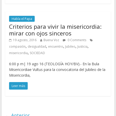
Habla el Papa
Criterios para vivir la misericordia:
mirar con ojos sinceros
19 agosto, 2016
Buena Voz
0 Comments
,
,
,
,
,
compasión
desigualdad
encuentro
Jubileo
Justicia
,
misericordia
SOCIEDAD
6:00 p m| 19 ago 16 (TEOLOGÍA HOY/BV).- En la Bula
Misericordiae Vultus para la convocatoria del Jubileo de la
Misericordia,
Leer más
← Anterior