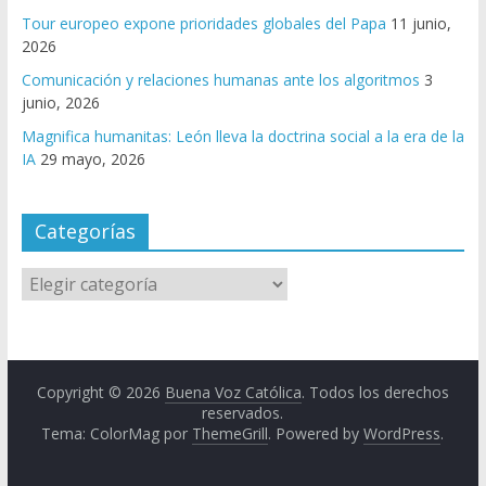
Tour europeo expone prioridades globales del Papa
11 junio,
2026
Comunicación y relaciones humanas ante los algoritmos
3
junio, 2026
Magnifica humanitas: León lleva la doctrina social a la era de la
IA
29 mayo, 2026
Categorías
Copyright © 2026
Buena Voz Católica
. Todos los derechos
reservados.
Tema: ColorMag por
ThemeGrill
. Powered by
WordPress
.