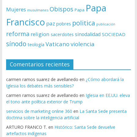
Papa
Obispos
Mujeres
Papa
musulmanes
Francisco
politica
paz
pobres
publicación
reforma
religion
sinodalidad
sacerdotes
SOCIEDAD
sínodo
Vaticano
violencia
teología
Comentarios recientes
carmen ramos suarez de avellanedo
en
¿Cómo abordará la
Iglesia los debates más sensibles?
carmen ramos suarez de avellanedo
en
Iglesia en EE.UU. eleva
el tono ante política exterior de Trump
servicios de marketing online 360
en
La Santa Sede presenta
doctrina sobre la inteligencia artificial
ARTURO FRANCO T.
en
Histórico: Santa Sede devuelve
artefactos indígenas