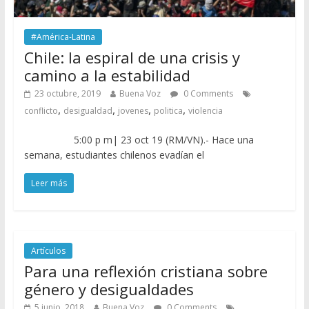
#América-Latina
Chile: la espiral de una crisis y
camino a la estabilidad
23 octubre, 2019
Buena Voz
0 Comments
,
,
,
,
conflicto
desigualdad
jovenes
politica
violencia
5:00 p m| 23 oct 19 (RM/VN).- Hace una
semana, estudiantes chilenos evadían el
Leer más
Artículos
Para una reflexión cristiana sobre
género y desigualdades
5 junio, 2018
Buena Voz
0 Comments