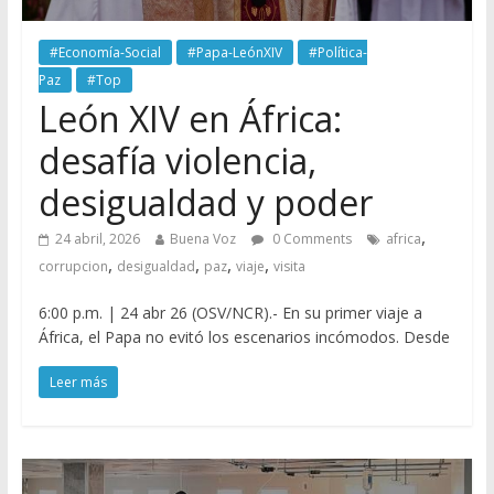
#Economía-Social
#Papa-LeónXIV
#Política-
Paz
#Top
León XIV en África:
desafía violencia,
desigualdad y poder
,
24 abril, 2026
Buena Voz
0 Comments
africa
,
,
,
,
corrupcion
desigualdad
paz
viaje
visita
6:00 p.m. | 24 abr 26 (OSV/NCR).- En su primer viaje a
África, el Papa no evitó los escenarios incómodos. Desde
Leer más