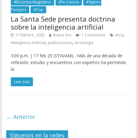
#Doctrina-Magisterio
#Fe-Ciencia
#Signos-
Tiempos
#Top
La Santa Sede presenta doctrina
sobre la inteligencia artificial
,
17 febrero, 2025
Buena Voz
1 Comentario
etica
,
,
Inteligencia Artificial
publicaciones
tecnología
3:00 p.m. | 17 feb 25 (VTN/AM).- Más de una década de
reflexión, estudio y encuentros con expertos ha permitido
la
Leer más
← Anterior
Síguenos en la redes