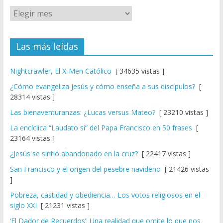
Las más leídas
Nightcrawler, El X-Men Católico
[ 34635 vistas ]
¿Cómo evangeliza Jesús y cómo enseña a sus discípulos?
[
28314 vistas ]
Las bienaventuranzas: ¿Lucas versus Mateo?
[ 23210 vistas ]
La encíclica “Laudato si” del Papa Francisco en 50 frases
[
23164 vistas ]
¿Jesús se sintió abandonado en la cruz?
[ 22417 vistas ]
San Francisco y el origen del pesebre navideño
[ 21426 vistas
]
Pobreza, castidad y obediencia… Los votos religiosos en el
siglo XXI
[ 21231 vistas ]
‘El Dador de Recuerdos’: Una realidad que omite lo que nos