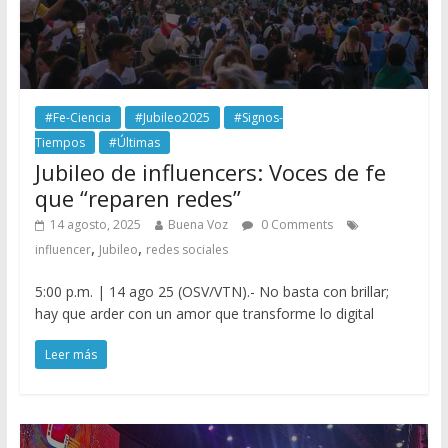
#Fe-Ciencia
#Jubileo2025
#Signos-
Tiempos
#Últimas
Jubileo de influencers: Voces de fe
que “reparen redes”
14 agosto, 2025
Buena Voz
0 Comments
,
,
influencer
Jubileo
redes sociales
5:00 p.m. | 14 ago 25 (OSV/VTN).- No basta con brillar;
hay que arder con un amor que transforme lo digital
Leer más