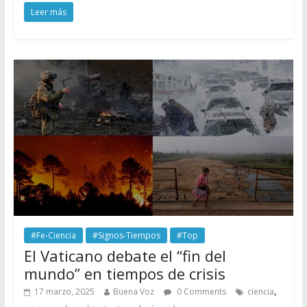
Leer más
#Fe-Ciencia
#Signos-Tiempos
#Top
El Vaticano debate el “fin del
mundo” en tiempos de crisis
,
17 marzo, 2025
Buena Voz
0 Comments
ciencia