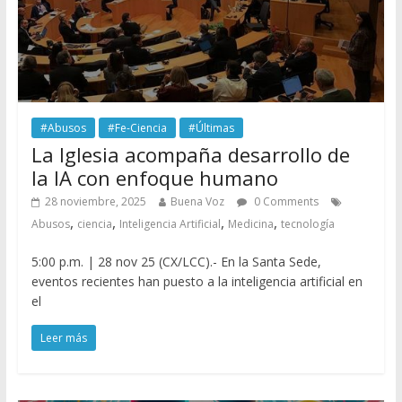
#Abusos
#Fe-Ciencia
#Últimas
La Iglesia acompaña desarrollo de
la IA con enfoque humano
28 noviembre, 2025
Buena Voz
0 Comments
,
,
,
,
Abusos
ciencia
Inteligencia Artificial
Medicina
tecnología
5:00 p.m. | 28 nov 25 (CX/LCC).- En la Santa Sede,
eventos recientes han puesto a la inteligencia artificial en
el
Leer más