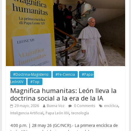
#Doctrina-Magisterio
#Fe-Ciencia
#Papa-
LeónXIV
#Top
Magnifica humanitas: León lleva la
doctrina social a la era de la IA
,
29 mayo, 2026
Buena Voz
0 Comments
encíclica
,
,
Inteligencia Artificial
Papa León XIV
tecnología
4:00 p.m. | 28 may 26 (GC/NCR).- La primera encíclica de