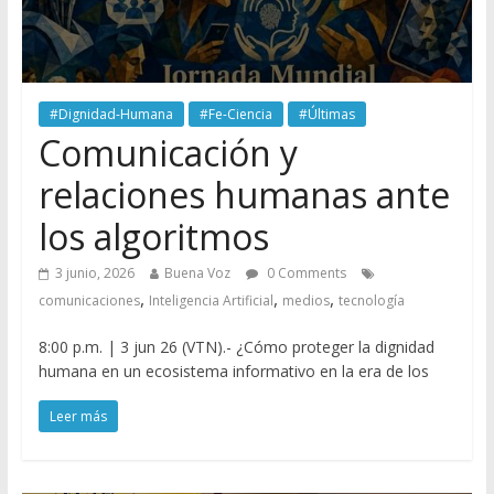
#Dignidad-Humana
#Fe-Ciencia
#Últimas
Comunicación y
relaciones humanas ante
los algoritmos
3 junio, 2026
Buena Voz
0 Comments
,
,
,
comunicaciones
Inteligencia Artificial
medios
tecnología
8:00 p.m. | 3 jun 26 (VTN).- ¿Cómo proteger la dignidad
humana en un ecosistema informativo en la era de los
Leer más