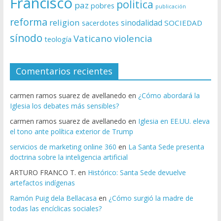
Francisco
politica
paz
pobres
publicación
reforma
religion
sinodalidad
sacerdotes
SOCIEDAD
sínodo
Vaticano
violencia
teología
Comentarios recientes
carmen ramos suarez de avellanedo
en
¿Cómo abordará la
Iglesia los debates más sensibles?
carmen ramos suarez de avellanedo
en
Iglesia en EE.UU. eleva
el tono ante política exterior de Trump
servicios de marketing online 360
en
La Santa Sede presenta
doctrina sobre la inteligencia artificial
ARTURO FRANCO T.
en
Histórico: Santa Sede devuelve
artefactos indígenas
Ramón Puig dela Bellacasa
en
¿Cómo surgió la madre de
todas las encíclicas sociales?