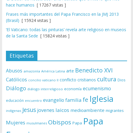
hace humanos
[ 17267 vistas ]
Frases más importantes del Papa Francisco en la JMJ 2013
(Brasil)
[ 15924 vistas ]
‘El Vaticano: todas las pinturas’ revela arte religioso en museos
de la Santa Sede
[ 15824 vistas ]
Etiquetas
Benedicto XVI
Abusos
arte
amazonía
América Latina
cultura
Católicos
conflicto
cristianos
Dios
concilio vaticano II
Diálogo
ecumenismo
economía
diálogo interreligioso
Iglesia
fe
evangelio
familia
educación
encuentro
Jesus
laicos
jovenes
medioambiente
migrantes
indígenas
Papa
Obispos
Mujeres
Papa
musulmanes