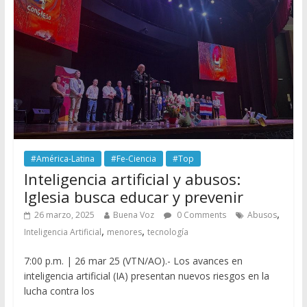
#América-Latina
#Fe-Ciencia
#Top
Inteligencia artificial y abusos:
Iglesia busca educar y prevenir
,
26 marzo, 2025
Buena Voz
0 Comments
Abusos
,
,
Inteligencia Artificial
menores
tecnología
7:00 p.m. | 26 mar 25 (VTN/AO).- Los avances en
inteligencia artificial (IA) presentan nuevos riesgos en la
lucha contra los