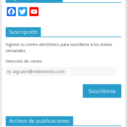
F
T
Y
ac
w
o
e
itt
u
Suscripción
b
er
T
Ingrese su correo electrónico para suscribirse a los envíos
o
u
semanales.
o
b
Dirección de correo
k
e
Dirección
C
de
h
correo
a
n
n
el
Archivo de publicaciones