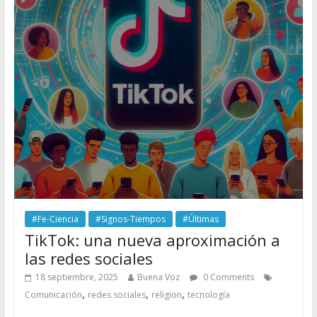
#Fe-Ciencia
#Signos-Tiempos
#Últimas
TikTok: una nueva aproximación a
las redes sociales
18 septiembre, 2025
Buena Voz
0 Comments
,
,
,
Comunicación
redes sociales
religion
tecnología