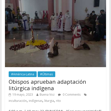
#América-Latina
#Últimas
Obispos aprueban adaptación
litúrgica indígena
19 mayo, 2023
Buena Voz
0 Comments
,
,
,
inculturación
indígenas
liturgia
rito