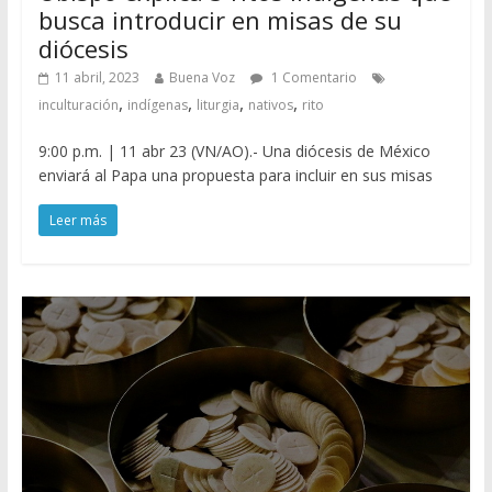
busca introducir en misas de su
diócesis
11 abril, 2023
Buena Voz
1 Comentario
,
,
,
,
inculturación
indígenas
liturgia
nativos
rito
9:00 p.m. | 11 abr 23 (VN/AO).- Una diócesis de México
enviará al Papa una propuesta para incluir en sus misas
Leer más