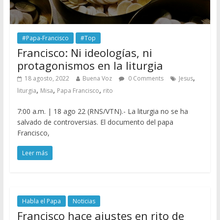
#Papa-Francisco
#Top
Francisco: Ni ideologías, ni
protagonismos en la liturgia
,
18 agosto, 2022
Buena Voz
0 Comments
Jesus
,
,
,
liturgia
Misa
Papa Francisco
rito
7:00 a.m. | 18 ago 22 (RNS/VTN).- La liturgia no se ha
salvado de controversias. El documento del papa
Francisco,
Leer más
Habla el Papa
Noticias
Francisco hace ajustes en rito de