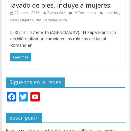
lavado de pies, incluye a mujeres
,
27 enero, 2016
Buena Voz
0 Comments
inclusión
,
,
,
Misa
Mujeres
rito
Semana Santa
5:00 p m| 27 ene 16 (AGENCIAS/BV).- El Papa Francisco
decidió realizar un cambio en las rúbricas del Misal
Romano en
Leer más
Síguenos en la redes
F
T
Y
ac
w
o
e
itt
u
Suscripción
b
er
T
Ingrese su correo electrónico para suscribirse a los envíos