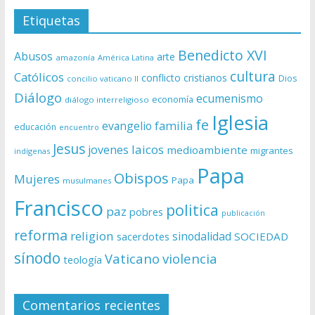
Etiquetas
Benedicto XVI
Abusos
arte
amazonía
América Latina
cultura
Católicos
conflicto
cristianos
Dios
concilio vaticano II
Diálogo
ecumenismo
economía
diálogo interreligioso
Iglesia
fe
evangelio
familia
educación
encuentro
Jesus
laicos
jovenes
medioambiente
migrantes
indígenas
Papa
Obispos
Mujeres
Papa
musulmanes
Francisco
politica
paz
pobres
publicación
reforma
religion
sinodalidad
sacerdotes
SOCIEDAD
sínodo
Vaticano
violencia
teología
Comentarios recientes