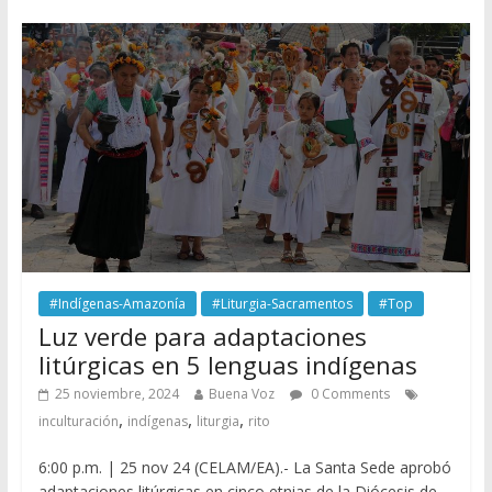
#Indígenas-Amazonía
#Liturgia-Sacramentos
#Top
Luz verde para adaptaciones
litúrgicas en 5 lenguas indígenas
25 noviembre, 2024
Buena Voz
0 Comments
,
,
,
inculturación
indígenas
liturgia
rito
6:00 p.m. | 25 nov 24 (CELAM/EA).- La Santa Sede aprobó
adaptaciones litúrgicas en cinco etnias de la Diócesis de