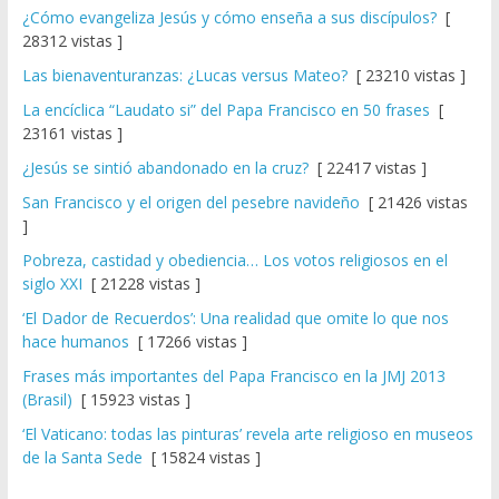
¿Cómo evangeliza Jesús y cómo enseña a sus discípulos?
[
28312 vistas ]
Las bienaventuranzas: ¿Lucas versus Mateo?
[ 23210 vistas ]
La encíclica “Laudato si” del Papa Francisco en 50 frases
[
23161 vistas ]
¿Jesús se sintió abandonado en la cruz?
[ 22417 vistas ]
San Francisco y el origen del pesebre navideño
[ 21426 vistas
]
Pobreza, castidad y obediencia… Los votos religiosos en el
siglo XXI
[ 21228 vistas ]
‘El Dador de Recuerdos’: Una realidad que omite lo que nos
hace humanos
[ 17266 vistas ]
Frases más importantes del Papa Francisco en la JMJ 2013
(Brasil)
[ 15923 vistas ]
‘El Vaticano: todas las pinturas’ revela arte religioso en museos
de la Santa Sede
[ 15824 vistas ]