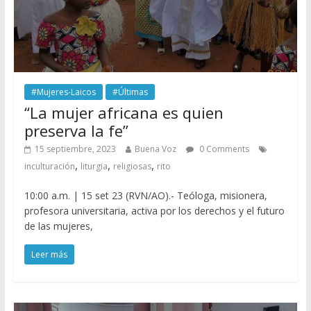
#Mujeres-Laicos
#Últimas
“La mujer africana es quien
preserva la fe”
15 septiembre, 2023
Buena Voz
0 Comments
,
,
,
inculturación
liturgia
religiosas
rito
10:00 a.m. | 15 set 23 (RVN/AO).- Teóloga, misionera,
profesora universitaria, activa por los derechos y el futuro
de las mujeres,
Leer más