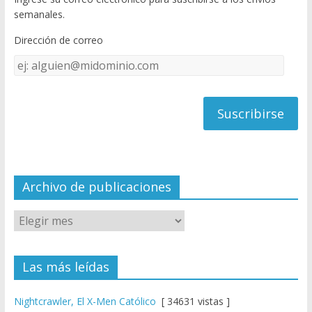
o
u
semanales.
o
b
Dirección de correo
k
e
Dirección
C
de
h
correo
a
n
n
el
Archivo de publicaciones
Las más leídas
Nightcrawler, El X-Men Católico
[ 34631 vistas ]