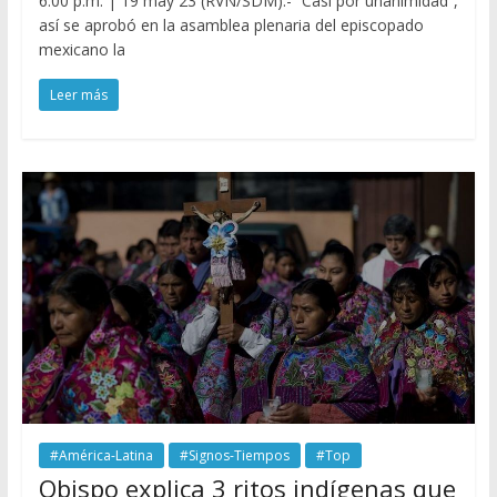
6:00 p.m. | 19 may 23 (RVN/SDM).- “Casi por unanimidad”,
así se aprobó en la asamblea plenaria del episcopado
mexicano la
Leer más
#América-Latina
#Signos-Tiempos
#Top
Obispo explica 3 ritos indígenas que