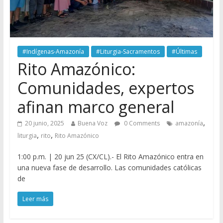
#Indígenas-Amazonía
#Liturgia-Sacramentos
#Últimas
Rito Amazónico:
Comunidades, expertos
afinan marco general
,
20 junio, 2025
Buena Voz
0 Comments
amazonía
,
,
liturgia
rito
Rito Amazónico
1:00 p.m. | 20 jun 25 (CX/CL).- El Rito Amazónico entra en
una nueva fase de desarrollo. Las comunidades católicas
de
Leer más