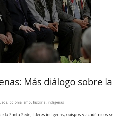
genas: Más diálogo sobre la
,
,
,
usos
colonialismo
historia
indígenas
 de la Santa Sede, líderes indígenas, obispos y académicos se