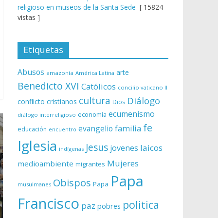
religioso en museos de la Santa Sede
[ 15824
vistas ]
Etiquetas
Abusos
arte
amazonía
América Latina
Benedicto XVI
Católicos
concilio vaticano II
cultura
Diálogo
conflicto
cristianos
Dios
ecumenismo
economía
diálogo interreligioso
fe
evangelio
familia
educación
encuentro
Iglesia
Jesus
laicos
jovenes
indígenas
Mujeres
medioambiente
migrantes
Papa
Obispos
Papa
musulmanes
Francisco
politica
paz
pobres