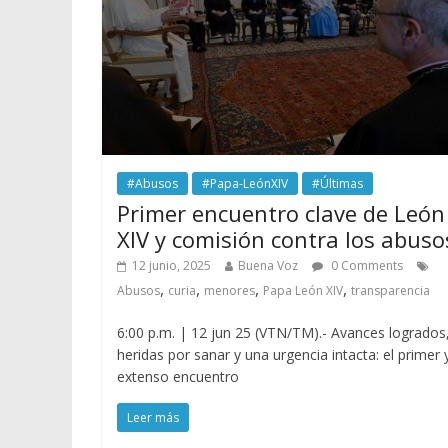
#Abusos
#Papa-LeónXIV
#Últimas
Primer encuentro clave de León
XIV y comisión contra los abuso
12 junio, 2025
Buena Voz
0 Comments
,
,
,
,
Abusos
curia
menores
Papa León XIV
transparencia
6:00 p.m. | 12 jun 25 (VTN/TM).- Avances logrados
heridas por sanar y una urgencia intacta: el primer 
extenso encuentro
Leer más