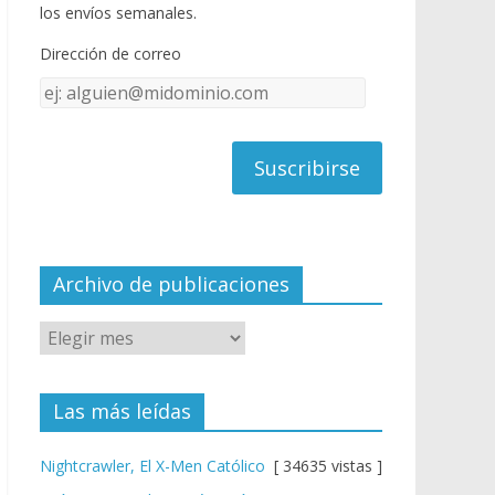
o
u
los envíos semanales.
o
b
Dirección de correo
k
e
Dirección
C
de
h
correo
a
n
n
el
Archivo de publicaciones
Las más leídas
Nightcrawler, El X-Men Católico
[ 34635 vistas ]