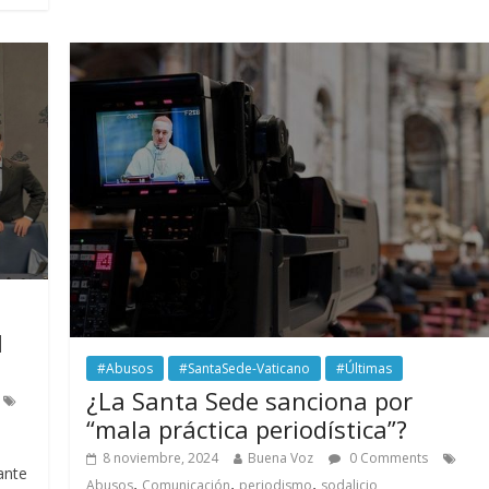
l
#Abusos
#SantaSede-Vaticano
#Últimas
¿La Santa Sede sanciona por
“mala práctica periodística”?
8 noviembre, 2024
Buena Voz
0 Comments
ante
,
,
,
Abusos
Comunicación
periodismo
sodalicio