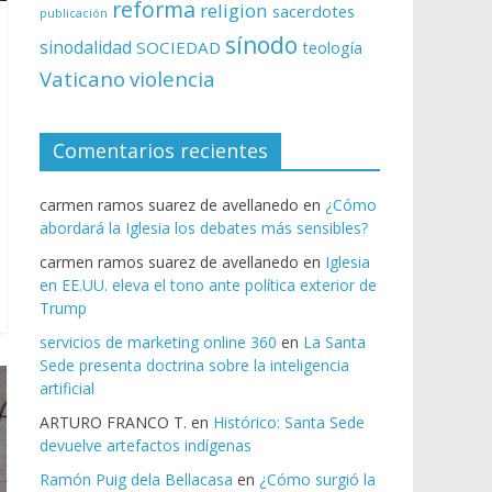
reforma
religion
sacerdotes
publicación
sínodo
sinodalidad
SOCIEDAD
teología
Vaticano
violencia
Comentarios recientes
carmen ramos suarez de avellanedo
en
¿Cómo
abordará la Iglesia los debates más sensibles?
carmen ramos suarez de avellanedo
en
Iglesia
en EE.UU. eleva el tono ante política exterior de
Trump
servicios de marketing online 360
en
La Santa
Sede presenta doctrina sobre la inteligencia
artificial
ARTURO FRANCO T.
en
Histórico: Santa Sede
devuelve artefactos indígenas
Ramón Puig dela Bellacasa
en
¿Cómo surgió la