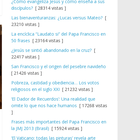
¿Cómo evangeliza Jesús y cómo enseña a sus
discípulos?
[ 28314 vistas ]
Las bienaventuranzas: ¿Lucas versus Mateo?
[
23210 vistas ]
La encíclica “Laudato si” del Papa Francisco en
50 frases
[ 23164 vistas ]
¿Jesús se sintió abandonado en la cruz?
[
22417 vistas ]
San Francisco y el origen del pesebre navideño
[ 21426 vistas ]
Pobreza, castidad y obediencia… Los votos
religiosos en el siglo XXI
[ 21232 vistas ]
‘El Dador de Recuerdos’: Una realidad que
omite lo que nos hace humanos
[ 17268 vistas
]
Frases más importantes del Papa Francisco en
la JMJ 2013 (Brasil)
[ 15924 vistas ]
‘El Vaticano: todas las pinturas’ revela arte