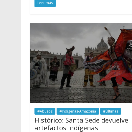
Leer más
#Abusos
#Indígenas-Amazonía
#Últimas
Histórico: Santa Sede devuelve
artefactos indígenas