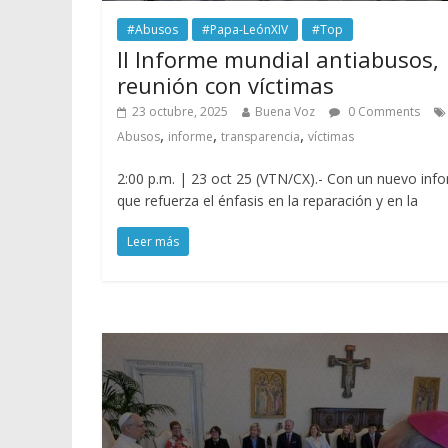
#Abusos
#Papa-LeónXIV
#Top
II Informe mundial antiabusos,
reunión con víctimas
23 octubre, 2025
Buena Voz
0 Comments
,
,
,
Abusos
informe
transparencia
víctimas
2:00 p.m. | 23 oct 25 (VTN/CX).- Con un nuevo inf
que refuerza el énfasis en la reparación y en la
Leer más