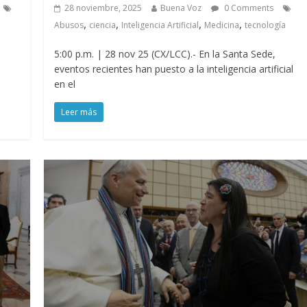
28 noviembre, 2025
Buena Voz
0 Comments
,
,
,
,
Abusos
ciencia
Inteligencia Artificial
Medicina
tecnología
5:00 p.m. | 28 nov 25 (CX/LCC).- En la Santa Sede,
eventos recientes han puesto a la inteligencia artificial
en el
Leer más