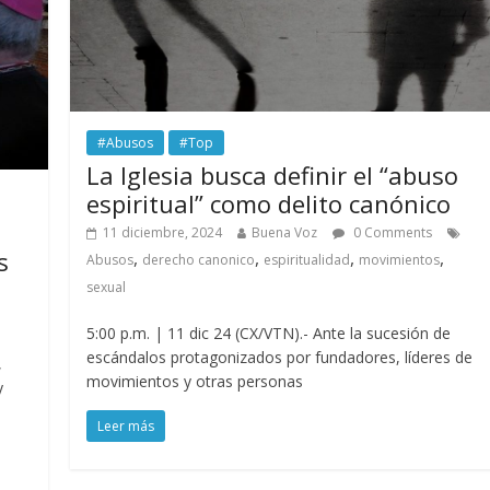
#Abusos
#Top
La Iglesia busca definir el “abuso
espiritual” como delito canónico
11 diciembre, 2024
Buena Voz
0 Comments
s
,
,
,
,
Abusos
derecho canonico
espiritualidad
movimientos
sexual
5:00 p.m. | 11 dic 24 (CX/VTN).- Ante la sucesión de
escándalos protagonizados por fundadores, líderes de
,
movimientos y otras personas
y
Leer más