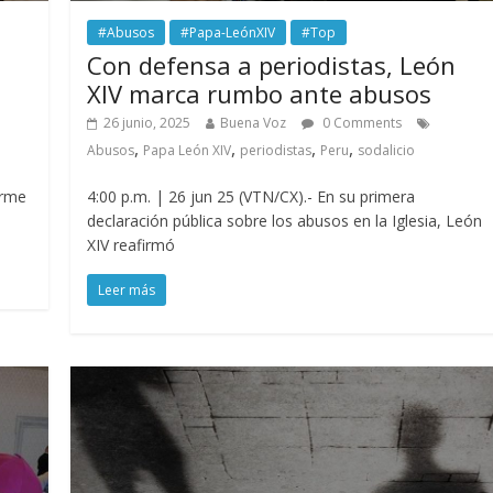
#Abusos
#Papa-LeónXIV
#Top
Con defensa a periodistas, León
XIV marca rumbo ante abusos
26 junio, 2025
Buena Voz
0 Comments
,
,
,
,
Abusos
Papa León XIV
periodistas
Peru
sodalicio
orme
4:00 p.m. | 26 jun 25 (VTN/CX).- En su primera
declaración pública sobre los abusos en la Iglesia, León
XIV reafirmó
Leer más