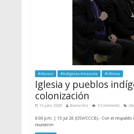
#Abusos
#Indígenas-Amazonía
#Últimas
Iglesia y pueblos indí
colonización
15 julio, 2026
Buena Voz
0 Comments
Ab
6:00 p.m. | 15 jul 26 (OSV/CCCB).- Con el respaldo
reunieron