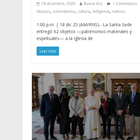
18 diciembre, 2025
Buena Voz
1 Comentario
,
,
,
,
Abusos
colonialismo
cultura
indígenas
nativos
1:00 p.m. | 18 dic 25 (AM/RNS).- La Santa Sede
entregó 62 objetos —patrimonios materiales y
espirituales— a la Iglesia de
Leer más