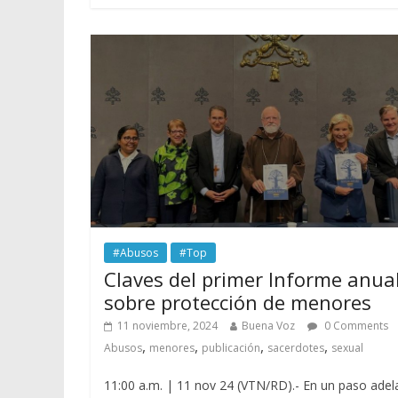
#Abusos
#Top
Claves del primer Informe anua
sobre protección de menores
11 noviembre, 2024
Buena Voz
0 Comments
,
,
,
,
Abusos
menores
publicación
sacerdotes
sexual
11:00 a.m. | 11 nov 24 (VTN/RD).- En un paso adel